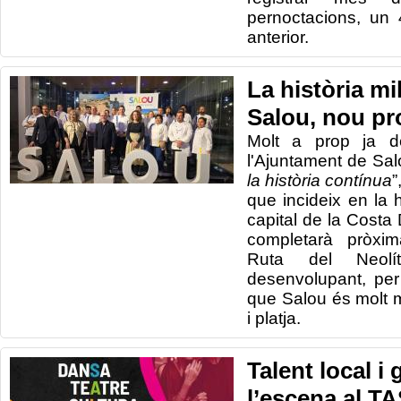
pernoctacions, un
anterior.
La història mi
Salou, nou pro
Molt a prop ja d
l'Ajuntament de Sal
la història contínua
”
que incideix en la h
capital de la Costa
completarà pròxi
Ruta del Neolí
desenvolupant, per 
que Salou és molt 
i platja.
Talent local i
l’escena al T