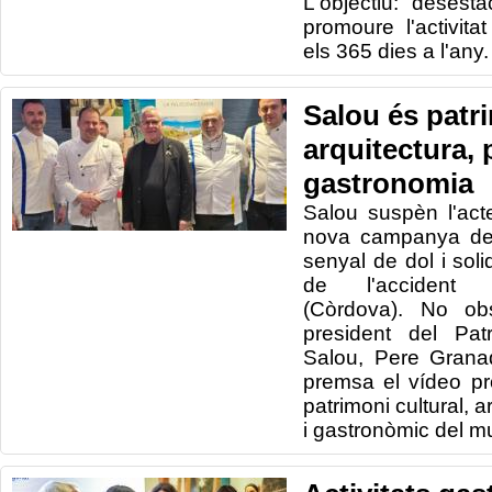
L'objectiu: desesta
promoure l'activit
els 365 dies a l'any.
Salou és patri
arquitectura, 
gastronomia
Salou suspèn l'act
nova campanya de 
senyal de dol i soli
de l'accident f
(Còrdova). No obs
president del Pa
Salou, Pere Grana
premsa el vídeo pr
patrimoni cultural, a
i gastronòmic del mu