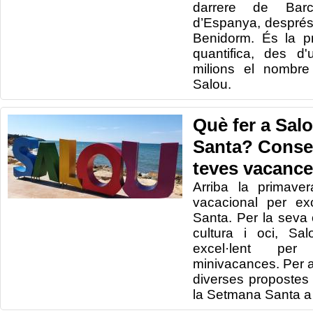
darrere de Barc
d’Espanya, després
Benidorm. És la p
quantifica, des d'
milions el nombre
Salou.
Què fer a Sal
Santa? Consel
teves vacanc
Arriba la primave
vacacional per ex
Santa. Per la seva o
cultura i oci, Sa
excel·lent per
minivacances. Per 
diverses propostes 
la Setmana Santa a