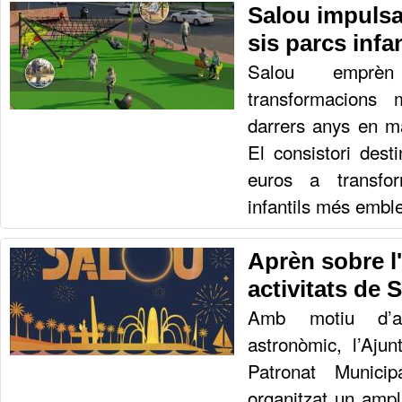
Salou impulsa
sis parcs infan
Salou empr
transformacions 
darrers anys en ma
El consistori des
euros a transfo
infantils més embl
Aprèn sobre l'
activitats de 
Amb motiu d’aq
astronòmic, l’Aju
Patronat Munici
organitzat un ampl