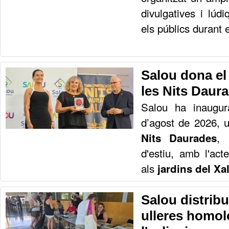
divulgatives i lúd
els públics durant e
Salou dona el 
les Nits Daur
Salou ha inaugur
d’agost de 2026, 
, 
Nits Daurades
d'estiu, amb l'acte
als
jardins del Xa
Salou distribu
ulleres homol