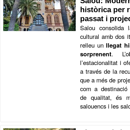
Salou: Moder
històrica per 
passat i projec
Salou consolida l
cultural amb dos i
relleu un
llegat h
. L’o
sorprenent
l’estacionalitat i o
a través de la rec
que a més de proje
com a destinació 
de qualitat, és m
salouencs i les sa