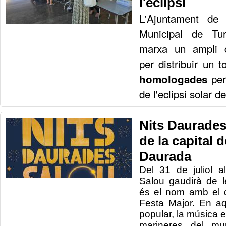
l'eclipsi
L'Ajuntament de 
Municipal de Tu
marxa un ampli di
per distribuir un 
per
homologades
de l'eclipsi solar d
Nits Daurades,
de la capital 
Daurada
Del 31 de juliol 
Salou gaudirà de 
és el nom amb el 
Festa Major. En aq
popular, la música en
marineres del mun