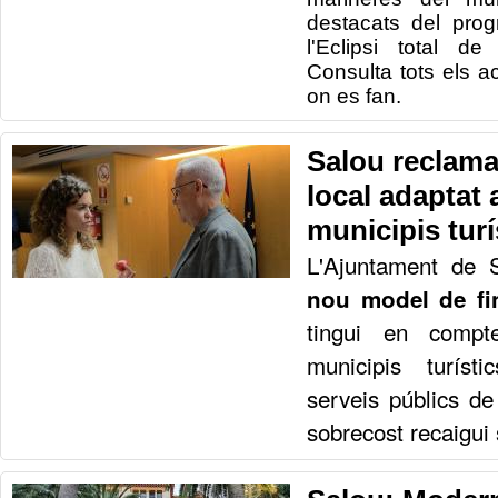
destacats del progr
l'Eclipsi total d
Consulta tots els act
on es fan.
Salou reclam
local adaptat a
municipis turí
L'Ajuntament de 
nou model de fi
tingui en compt
municipis turíst
serveis públics de
sobrecost recaigui 