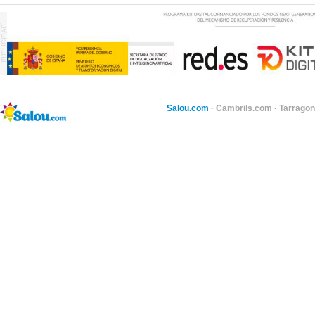
Salou.com
·
Cambrils.com
·
Tarragon