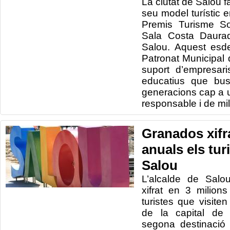
La ciutat de Salou 
seu model turístic e
Premis Turisme So
Sala Costa Daurad
Salou. Aquest esd
Patronat Municipal
suport d’empresari
educatius que bus
generacions cap a 
responsable i de mil
Granados xifr
anuals els tur
Salou
L’alcalde de Salo
xifrat en 3 milio
turistes que visite
de la capital de
segona destinació 