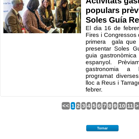
Activitats ga
populars prèvi
Soles Guía Re
El dia 16 de febre
Fires i Congressos 
primera gala que 
presentar Soles G
guia gastronòmica 
espanyol. Prèvia
gastronomia a l
programat diverses 
lloc a Reus i Tarrag
febrer.
<<
1
2
3
4
5
6
7
8
9
10
11
>
Tornar