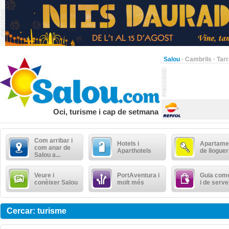
Salou
·
Cambrils
·
Tar
Oci, turisme i cap de setmana
Com arribar i
Hotels i
Apartame
com anar de
Aparthotels
de lloguer
Salou a...
Veure i
PortAventura i
Guia come
conèixer Salou
molt més
i de serve
Cercar: turisme