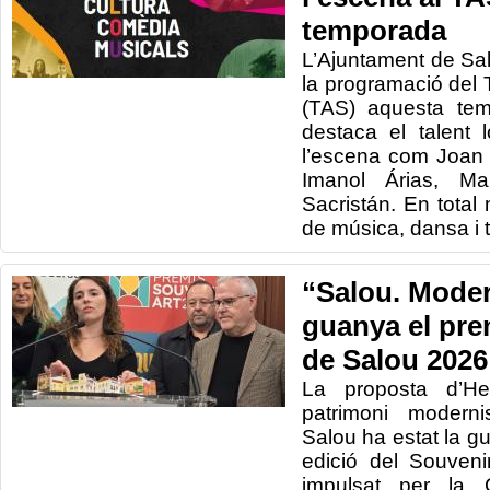
temporada
L’Ajuntament de Sa
la programació del 
(TAS) aquesta te
destaca el talent
l’escena com Joan 
Imanol Árias, Ma
Sacristán. En tota
de música, dansa i t
“Salou. Mode
guanya el pre
de Salou 2026
La proposta d’He
patrimoni moderni
Salou ha estat la 
edició del Souveni
impulsat per la C