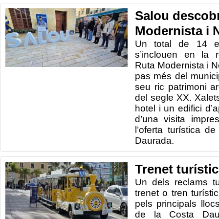
Salou descobr
Modernista i 
Un total de 14 ed
s’inclouen en la 
Ruta Modernista i N
pas més del municip
seu ric patrimoni ar
del segle XX. Xalets
hotel i un edifici d
d’una visita impre
l’oferta turística d
Daurada.
Trenet turísti
Un dels
reclams
t
trenet
o
tren
turístic
pels
principals lloc
de la Costa
Dau