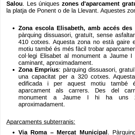
Salou
. Les úniques
zones d'aparcament gratu
la platja de Ponent o de la Llevant. Aquestes zo
Zona escola Elisabeth, amb accés des 
pàrquing dissuasori, gratuït, sense asfalt
410 cotxes. Aquesta zona no està gaire e
motiu també és més fàcil trobar aparcament
col·legi Elisabet al monument a Jaume I
caminant, aproximadament.
Zona Emprius
: pàrquing dissuasori, gratu
una capacitat per a 320 cotxes. Aquest
edificada i per aquest motiu també é
aparcament als carrers. Des del carr
monument a Jaume I hi ha uns 2
aproximadament.
Aparcaments subterranis:
Via Roma – Mercat Municipal
. Pàrquin