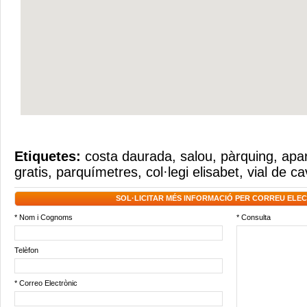
Etiquetes:
costa daurada
,
salou
,
pàrquing
,
apa
gratis
,
parquímetres
,
col·legi elisabet
,
vial de ca
SOL·LICITAR MÉS INFORMACIÓ PER CORREU ELE
* Nom i Cognoms
* Consulta
Telèfon
* Correo Electrònic