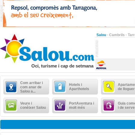
Salou
·
Cambrils
·
Tar
Oci, turisme i cap de setmana
Com arribar i
Hotels i
Apartame
com anar de
Aparthotels
de lloguer
Salou a...
Veure i
PortAventura i
Guia come
conèixer Salou
molt més
i de serve