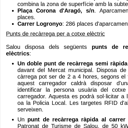
combina la zona de superfície amb la subte
Plaça Corona d'Aragó, s/n
. Aparcamen
places.
Carrer Logronyo
: 286 places d'aparcament
Punts de recàrrega per a cotxe elèctric
Salou disposa dels següents
punts de re
elèctrics
:
Un doble punt de recàrrega semi ràpida
davant del Mercat municipal. Disposa d
càrrega pot ser de 2 a 4 hores, segons el v
aquest carregador caldrà disposar d'u
identificar la persona usuària del cotxe e
carregador. Aquesta es podrà sol·licitar a
oa la Policia Local. Les targetes RFID d'a
serveixen.
Un
punt de recàrrega ràpida al carrer
Patronat de Turisme de Salou, de 50 kW