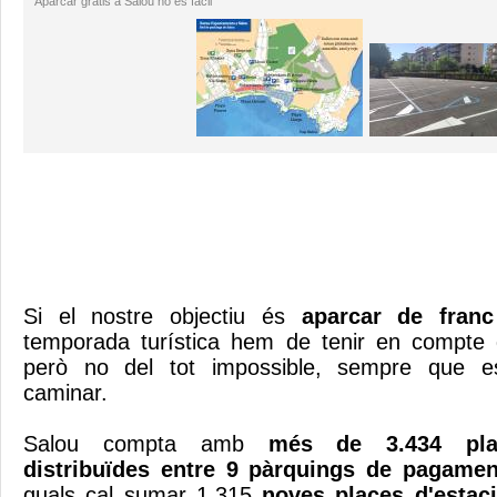
Aparcar gratis a Salou no és fàcil
Si el nostre objectiu és
aparcar de fra
temporada turística hem de tenir en compte q
però no del tot impossible, sempre que e
caminar.
Salou compta amb
més de 3.434 plac
distribuïdes entre 9 pàrquings de pagament
quals cal sumar 1.315
noves places d'estac