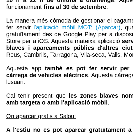
10 h a 22 h de dilluns a diumenge
. Aque
funcionament
fins al 30 de setembre
.
La manera més còmoda de gestionar el pagamen
fer servir
l'aplicació mòbil MOT: (Aparcar)
, qu
gratuïtament des de Google Play per a disposit
Store per a iOS. Aquesta mateixa aplicació
ser
blaves i aparcaments públics d'altres ciut
Reus, Cambrils, Tarragona, Vila-seca, Valls, Mo
Aquesta app
també es pot fer servir per
càrrega de vehicles elèctrics
. Aquesta càrreg
lusuari.
Cal tenir present que
les zones blaves no
amb targeta o amb l'aplicació mòbil
.
On aparcar gratis a Salou:
A l'estiu no es pot aparcar gratuïtament a