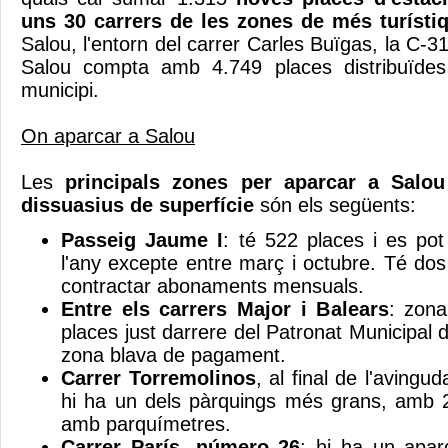
uns 30 carrers de les zones de més turísti
Salou, l'entorn del carrer Carles Buïgas, la C-31B
Salou compta amb 4.749 places distribuïdes
municipi.
On aparcar a Salou
Les
principals zones per aparcar a Salou
dissuasius de superfície
són els següents:
Passeig Jaume I
: té 522 places i es pot
l'any excepte entre març i octubre. Té do
contractar abonaments mensuals.
Entre els carrers Major i Balears
: zon
places just darrere del Patronat Municipal
zona blava de pagament.
Carrer Torremolinos
, al final de l'avingu
hi ha un dels pàrquings més grans, amb 
amb parquímetres.
Carrer París, número 26
: hi ha un apar