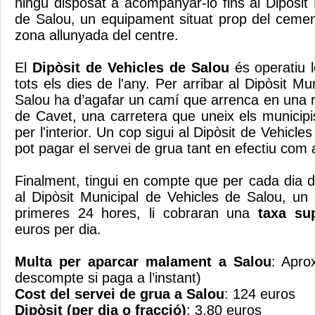
ningú disposat a acompanyar-lo fins al Dipòsit
de Salou, un equipament situat prop del cement
zona allunyada del centre.
El
Dipòsit de Vehicles de Salou
és operatiu 
tots els dies de l'any. Per arribar al Dipòsit Mu
Salou ha d’agafar un camí que arrenca en una r
de Cavet, una carretera que uneix els municipi
per l'interior. Un cop sigui al Dipòsit de Vehicl
pot pagar el servei de grua tant en efectiu com 
Finalment, tingui en compte que per cada dia d
al Dipòsit Municipal de Vehicles de Salou, u
primeres 24 hores, li cobraran una
taxa su
euros per dia.
Multa per aparcar malament a Salou
: Apro
descompte si paga a l’instant)
Cost del servei de grua a Salou
: 124 euros
Dipòsit (per dia o fracció)
: 3,80 euros