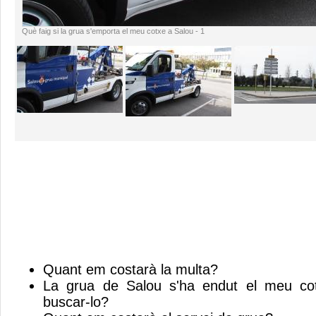
Què faig si la grua s'emporta el meu cotxe a Salou - 1
Quant em costarà la multa?
La grua de Salou s'ha endut el meu co
buscar-lo?