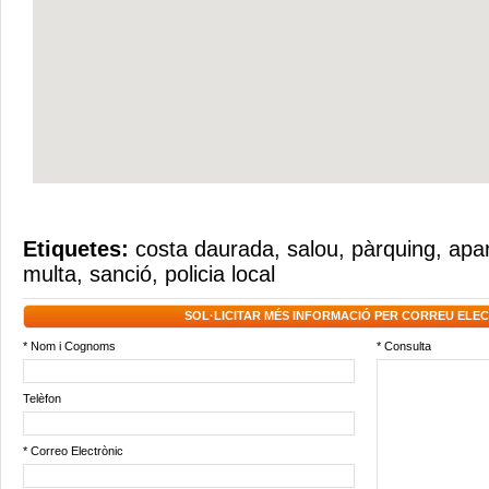
Etiquetes:
costa daurada
,
salou
,
pàrquing
,
apa
multa
,
sanció
,
policia local
SOL·LICITAR MÉS INFORMACIÓ PER CORREU ELE
* Nom i Cognoms
* Consulta
Telèfon
* Correo Electrònic