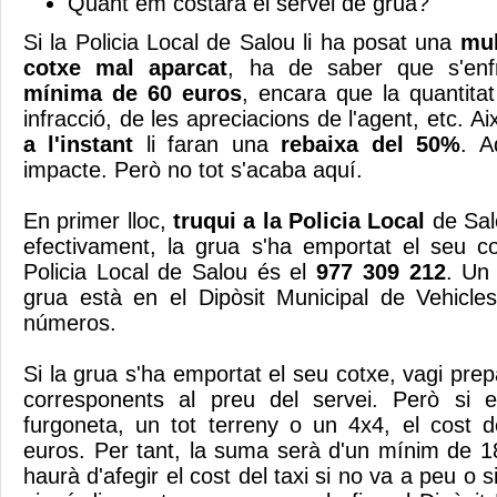
Quant em costarà el servei de grua?
Si la Policia Local de Salou li ha posat una
mul
cotxe mal aparcat
, ha de saber que s'en
mínima de 60 euros
, encara que la quantitat
infracció, de les apreciacions de l'agent, etc. Ai
a l'instant
li faran una
rebaixa del 50%
. A
impacte. Però no tot s'acaba aquí.
En primer lloc,
truqui a la Policia Local
de Sal
efectivament, la grua s'ha emportat el seu co
Policia Local de Salou és el
977 309 212
. Un
grua està en el Dipòsit Municipal de Vehicle
números.
Si la grua s'ha emportat el seu cotxe, vagi pr
corresponents al preu del servei. Però si 
furgoneta, un tot terreny o un 4x4, el cost 
euros. Per tant, la suma serà d'un mínim de 18
haurà d'afegir el cost del taxi si no va a peu o 