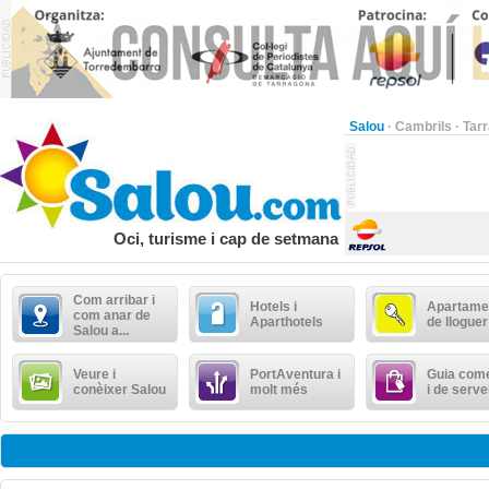
Salou
·
Cambrils
·
Tar
Oci, turisme i cap de setmana
Com arribar i
Hotels i
Apartame
com anar de
Aparthotels
de lloguer
Salou a...
Veure i
PortAventura i
Guia come
conèixer Salou
molt més
i de serve