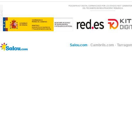
Salou.com
·
Cambrils.com
·
Tarragon