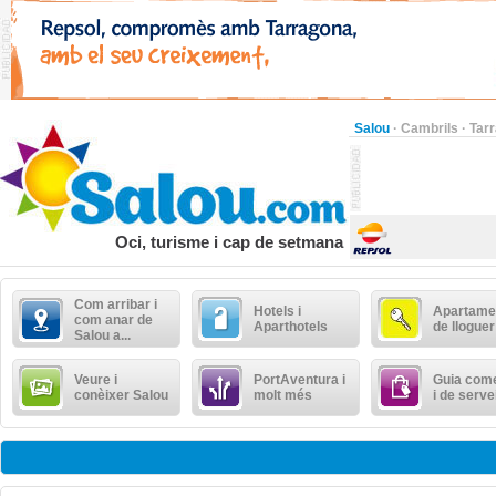
Salou
·
Cambrils
·
Tar
Oci, turisme i cap de setmana
Com arribar i
Hotels i
Apartame
com anar de
Aparthotels
de lloguer
Salou a...
Veure i
PortAventura i
Guia come
conèixer Salou
molt més
i de serve