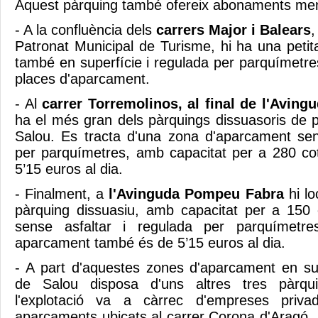
Aquest pàrquing també ofereix abonaments me
- A la confluència dels
carrers Major i Balears
,
Patronat Municipal de Turisme, hi ha una peti
també en superfície i regulada per parquímetre
places d'aparcament.
- Al
carrer Torremolinos, al final de l'Aving
ha el més gran dels pàrquings dissuasoris de
Salou. Es tracta d'una zona d'aparcament sen
per parquímetres, amb capacitat per a 280 c
5’15 euros al dia.
- Finalment, a
l'Avinguda Pompeu Fabra
hi lo
pàrquing dissuasiu, amb capacitat per a 150
sense asfaltar i regulada per parquímetre
aparcament també és de 5’15 euros al dia.
- A part d'aquestes zones d'aparcament en sup
de Salou disposa d'uns altres tres pàrqu
l'explotació va a càrrec d'empreses priva
aparcaments ubicats al carrer Corona d'Aragó, 