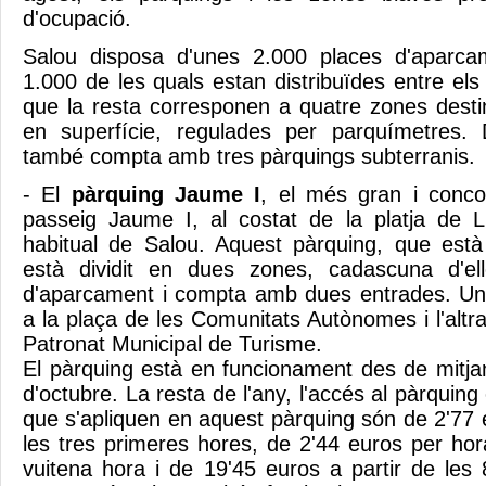
d'ocupació.
Salou disposa d'unes 2.000 places d'aparca
1.000 de les quals estan distribuïdes entre el
que la resta corresponen a quatre zones dest
en superfície, regulades per parquímetres. 
també compta amb tres pàrquings subterranis.
- El
pàrquing Jaume I
, el més gran i concor
passeig Jaume I, al costat de la platja de L
habitual de Salou. Aquest pàrquing, que està 
està dividit en dues zones, cadascuna d'e
d'aparcament i compta amb dues entrades. Una
a la plaça de les Comunitats Autònomes i l'altr
Patronat Municipal de Turisme.
El pàrquing està en funcionament des de mitja
d'octubre. La resta de l'any, l'accés al pàrquing 
que s'apliquen en aquest pàrquing són de 2'77 
les tres primeres hores, de 2'44 euros per hora
vuitena hora i de 19'45 euros a partir de les 