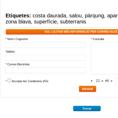
Etiquetes:
costa daurada
,
salou
,
pàrqung
,
apar
zona blava
,
superfície
,
subterranis
SOL·LICITAR MÉS INFORMACIÓ PER CORREU ELE
* Nom i Cognoms
* Consulta
Telèfon
* Correo Electrònic
*
Accepto les
Condicions d'Ús
*
Tornar