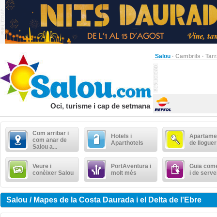
Salou
·
Cambrils
·
Tar
Oci, turisme i cap de setmana
Com arribar i
Hotels i
Apartame
com anar de
Aparthotels
de lloguer
Salou a...
Veure i
PortAventura i
Guia come
conèixer Salou
molt més
i de serve
Salou / Mapes de la Costa Daurada i el Delta de l'Ebre