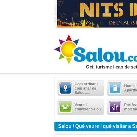
Oci, turisme i cap de s
Com arribar i
Hotels 
com anar de
Aparth
Salou a...
Veure i
PortAve
conèixer Salou
molt m
Salou / Què veure i què visitar a S