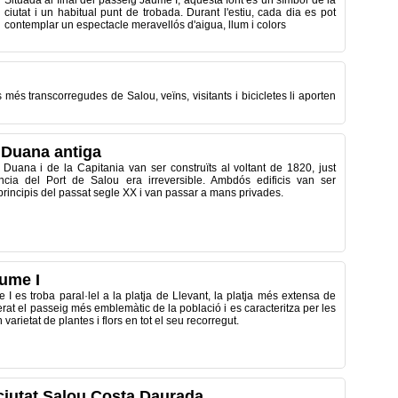
Situada al final del passeig Jaume I, aquesta font és un símbol de la
ciutat i un habitual punt de trobada. Durant l'estiu, cada dia es pot
contemplar un espectacle meravellós d'aigua, llum i colors
és transcorregudes de Salou, veïns, visitants i bicicletes li aporten
/ Duana antiga
a Duana i de la Capitania van ser construïts al voltant de 1820, just
cia del Port de Salou era irreversible. Ambdós edificis van ser
principis del passat segle XX i van passar a mans privades.
ume I
I es troba paral·lel a la platja de Llevant, la platja més extensa de
rat el passeig més emblemàtic de la població i es caracteritza per les
 varietat de plantes i flors en tot el seu recorregut.
 ciutat Salou.Costa Daurada