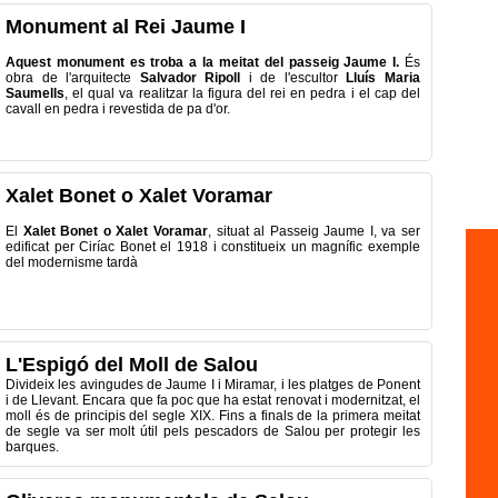
Monument al Rei Jaume I
Aquest monument es troba a la meitat del passeig Jaume I.
És
obra de l'arquitecte
Salvador Ripoll
i de l'escultor
Lluís Maria
Saumells
, el qual va realitzar la figura del rei en pedra i el cap del
cavall en pedra i revestida de pa d'or.
Xalet Bonet o Xalet Voramar
El
Xalet Bonet o Xalet Voramar
, situat al Passeig Jaume I, va ser
edificat per Ciríac Bonet el 1918 i constitueix un magnífic exemple
del modernisme tardà
L'Espigó del Moll de Salou
Divideix les avingudes de Jaume I i Miramar, i les platges de Ponent
i de Llevant. Encara que fa poc que ha estat renovat i modernitzat, el
moll és de principis del segle XIX. Fins a finals de la primera meitat
de segle va ser molt útil pels pescadors de Salou per protegir les
barques.