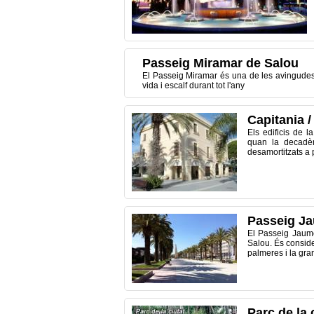
Passeig Miramar de Salou
El Passeig Miramar és una de les avingudes m
vida i escalf durant tot l'any
Capitania 
Els edificis de l
quan la decadèn
desamortitzats a 
Passeig Ja
El Passeig Jaume 
Salou. És conside
palmeres i la gran
Parc de la