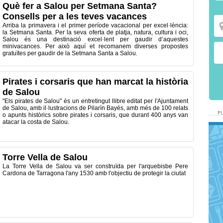
Què fer a Salou per Setmana Santa?
Consells per a les teves vacances
Arriba la primavera i el primer període vacacional per excel·lència:
la Setmana Santa. Per la seva oferta de platja, natura, cultura i oci,
Salou és una destinació excel·lent per gaudir d’aquestes
minivacances. Per això aquí et recomanem diverses propostes
gratuïtes per gaudir de la Setmana Santa a Salou.
Pirates i corsaris que han marcat la història
de Salou
"Els pirates de Salou" és un entretingut llibre editat per l'Ajuntament
de Salou, amb il·lustracions de Pilarín Bayés, amb més de 100 relats
o apunts històrics sobre pirates i corsaris, que durant 400 anys van
atacar la costa de Salou.
Torre Vella de Salou
La Torre Vella de Salou va ser construïda per l'arquebisbe Pere
Cardona de Tarragona l'any 1530 amb l'objectiu de protegir la ciutat