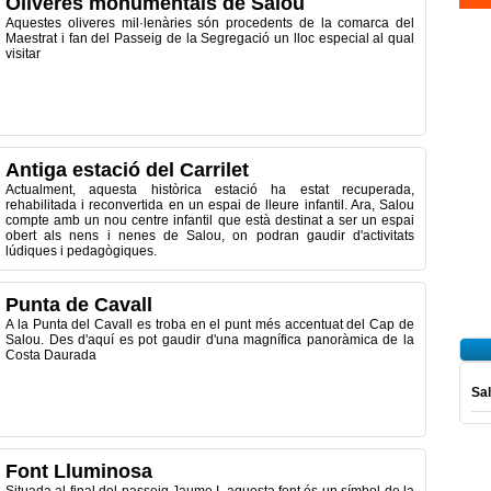
Oliveres monumentals de Salou
Aquestes oliveres mil·lenàries són procedents de la comarca del
Maestrat i fan del Passeig de la Segregació un lloc especial al qual
visitar
Antiga estació del Carrilet
Actualment, aquesta històrica estació ha estat recuperada,
rehabilitada i reconvertida en un espai de lleure infantil. Ara, Salou
compte amb un nou centre infantil que està destinat a ser un espai
obert als nens i nenes de Salou, on podran gaudir d'activitats
lúdiques i pedagògiques.
Punta de Cavall
A la Punta del Cavall es troba en el punt més accentuat del Cap de
Salou. Des d'aquí es pot gaudir d'una magnífica panoràmica de la
Costa Daurada
Sal
Font Lluminosa