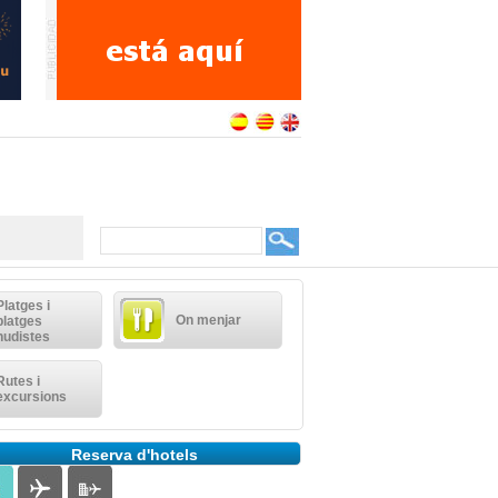
Platges i
On menjar
platges
nudistes
Rutes i
excursions
Reserva d'hotels