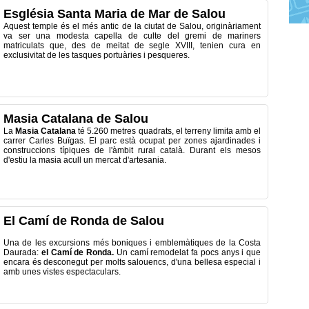
Església Santa Maria de Mar de Salou
Aquest temple és el més antic de la ciutat de Salou, originàriament
va ser una modesta capella de culte del gremi de mariners
matriculats que, des de meitat de segle XVIII, tenien cura en
exclusivitat de les tasques portuàries i pesqueres.
Masia Catalana de Salou
La
Masia Catalana
té 5.260 metres quadrats, el terreny limita amb el
carrer Carles Buïgas. El parc està ocupat per zones ajardinades i
construccions típiques de l'àmbit rural català. Durant els mesos
d'estiu la masia acull un mercat d'artesania.
El Camí de Ronda de Salou
Una de les excursions més boniques i emblemàtiques de la Costa
Daurada:
el Camí de Ronda.
Un camí remodelat fa pocs anys i que
encara és desconegut per molts salouencs, d'una bellesa especial i
amb unes vistes espectaculars.