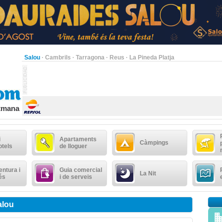
Salou
·
Cambrils
·
Tarragona
·
Reus
·
La Pineda Platja
etmana
i
Apartaments
Càmpings
otels
de lloguer
ntura i
Guia comercial
La Nit
és
i de serveis
alou