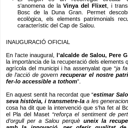
s’anomena de la
Vinya del Flixet
, i tran
Bosc de la Duna Gran. Permet descobrir
ecològica, els elements patrimonials rec
característic del Cap de Salou.
INAUGURACIÓ OFICIAL
En l’acte inaugural,
l’alcalde de Salou, Pere 
la importància de la recuperació dels elements 
agrícola del municipi i ha assenyalat que “
ja f
de l’acció de govern
recuperar el nostre patri
fer-lo accessible a tothom
”.
En aquest sentit ha recordat que “
estimar Salo
seva història, i transmetre-la
a les generacion
cosa ha dit que la intervenció que s’ha fet al 
el Pla del Maset
“reforça el sentiment de per
d’orgull per a Salou perquè
uneix la recupe
amb la innovació, per oferir qualitat de