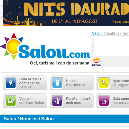
Salou
·
Cambrils
·
Tar
Oci, turisme i cap de setmana
Com arribar i
Hotels i
Apartame
com anar de
Aparthotels
de lloguer
Salou a...
Veure i
PortAventura i
Guia come
conèixer Salou
molt més
i de serve
Salou / Notícies / Salou