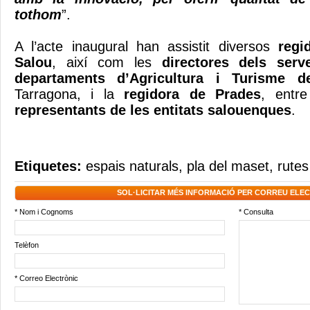
tothom
”.
A l’acte inaugural han assistit diversos
regid
Salou
, així com les
directores dels serve
departaments d’Agricultura i Turisme de
Tarragona, i la
regidora de Prades
, entr
representants de les entitats salouenques
.
Etiquetes:
espais naturals
,
pla del maset
,
rutes
SOL·LICITAR MÉS INFORMACIÓ PER CORREU ELE
* Nom i Cognoms
* Consulta
Telèfon
* Correo Electrònic