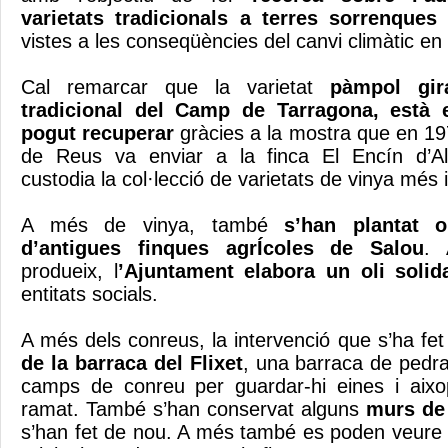
varietats tradicionals a terres sorrenques
c
vistes a les conseqüències del canvi climàtic en l
Cal remarcar que la varietat
pàmpol gir
tradicional del Camp de Tarragona, està e
pogut recuperar
gràcies a la mostra que en 19
de Reus va enviar a la finca El Encín d’Al
custodia la col·lecció de varietats de vinya més
A més de vinya, també
s’han plantat o
d’antigues finques agrÍcoles de Salou
. 
produeix, l
’Ajuntament elabora un oli solida
entitats socials.
A més dels conreus, la intervenció que s’ha fet
de la barraca del Flixet
, una barraca de pedra
camps de conreu per guardar-hi eines i aixo
ramat. També s’han conservat alguns
murs de
s’han fet de nou. A més també es poden veure