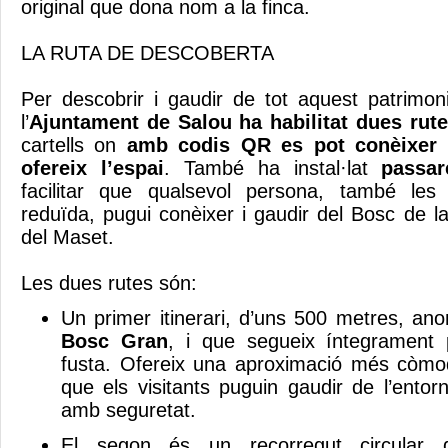
original que dona nom a la finca.
LA RUTA DE DESCOBERTA
Per descobrir i gaudir de tot aquest patrimoni
l’
Ajuntament de Salou ha habilitat dues rut
cartells on
amb codis QR es pot conèixer t
ofereix l’espai
. També ha instal·lat
passar
facilitar que qualsevol persona, també les
reduïda, pugui conèixer i gaudir del Bosc de l
del Maset.
Les dues rutes són:
Un primer itinerari, d’uns 500 metres, a
Bosc Gran
, i que segueix íntegrament
fusta. Ofereix una aproximació més còmoda 
que els visitants puguin gaudir de l’entorn
amb seguretat.
El segon és un recorregut circular 