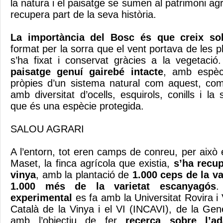
la natura i el paisatge se sumen al patrimoni agra
recupera part de la seva història.
La importància del Bosc és que creix sob
format per la sorra que el vent portava de les p
s’ha fixat i conservat gràcies a la vegetació
paisatge genuí gairebé intacte
, amb espèc
pròpies d’un sistema natural com aquest, com 
amb diversitat d’ocells, esquirols, conills i l
que és una espècie protegida.
SALOU AGRARI
A l’entorn, tot eren camps de conreu, per això 
Maset, la finca agrícola que existia,
s’ha recup
vinya
, amb la plantació de
1.000 ceps de la va
1.000 més de la varietat escanyagós
.
experimental
es fa amb la Universitat Rovira i Vi
Català de la Vinya i el VI (INCAVI), de la Gen
amb l’objectiu de fer
recerca sobre l’ad