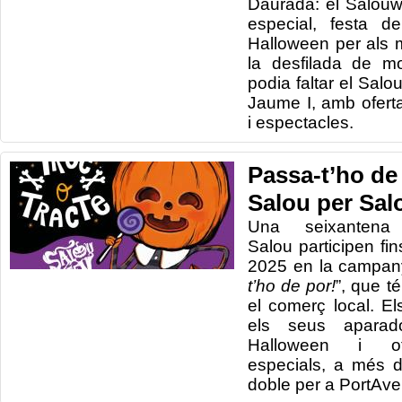
Daurada: el Salouwe
especial, festa d
Halloween per als mé
la desfilada de m
podia faltar el Sal
Jaume I, amb ofert
i espectacles.
Passa-t’ho de
Salou per Sa
Una seixanten
Salou participen fi
2025 en la campan
t’ho de por!
”, que t
el comerç local. E
els seus apara
Halloween i of
especials, a més d
doble per a PortAven