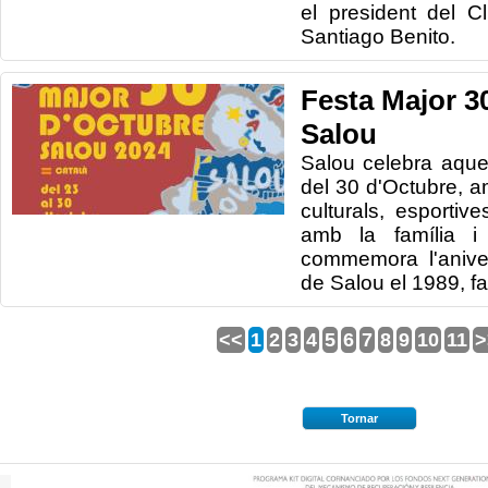
el president del 
Santiago Benito.
Festa Major 3
Salou
Salou celebra aque
del 30 d'Octubre, a
culturals, esportiv
amb la família i
commemora l'anive
de Salou el 1989, f
<<
1
2
3
4
5
6
7
8
9
10
11
>
Tornar