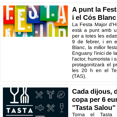
A punt la Fes
i el Cós Blanc
La Festa Major d'H
està a punt amb un
per a totes les edats
9 de febrer, i en 
Blanc, la millor fe
Enguany l'inici de l
l'actor, humorista i
s
protagonitzarà el 
les 20 h en el Te
(TAS).
Cada dijous, 
copa per 6 eu
"Tasta Salou"
Torna el Tasta 