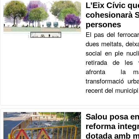
L’Eix Cívic qu
cohesionarà S
persones
El pas del ferrocar
dues meitats, deixa
social en ple nuc
retirada de les 
afronta la maj
transformació urba
recent del municipi:
Salou posa e
reforma integ
dotada amb mé