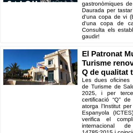
gastronòmiques de 
Daurada per tasta
d'una copa de vi (
d'una copa de ca
Consulta els establ
gaudir!
El Patronat M
Turisme renova
Q de qualitat t
Les dues oficines 
de Turisme de Sal
2025, i per terce
certificació “Q” de
atorga l’Institut pe
Espanyola (ICTES)
verifica el com
internacional d
14785:2015 i coinc