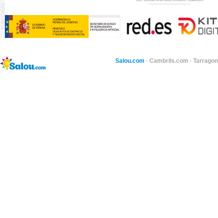
Salou.com
·
Cambrils.com
·
Tarragon