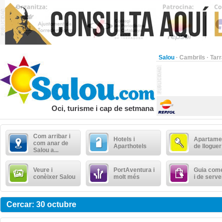
Salou
·
Cambrils
·
Tar
Oci, turisme i cap de setmana
Com arribar i
Hotels i
Apartame
com anar de
Aparthotels
de lloguer
Salou a...
Veure i
PortAventura i
Guia come
conèixer Salou
molt més
i de serve
Cercar: 30 octubre