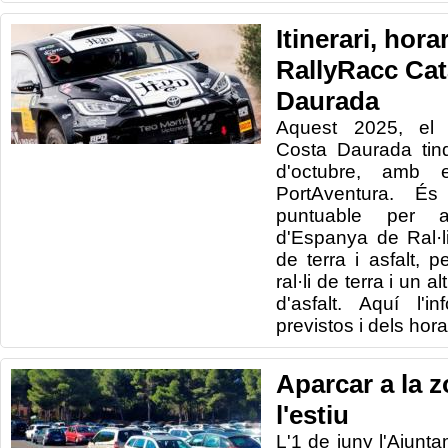
Itinerari, hora
RallyRacc Ca
Daurada
Aquest 2025, el 
Costa Daurada tind
d'octubre, amb 
PortAventura. És
puntuable per 
d'Espanya de Ral·
de terra i asfalt,
ral·li de terra i un 
d'asfalt. Aquí l'i
previstos i dels hora
Aparcar a la z
l'estiu
L'1 de juny l'Ajunt