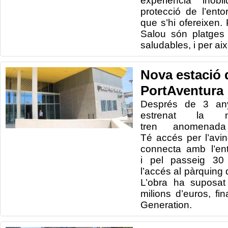
experiència inobl
protecció de l’ento
que s’hi ofereixen.
Salou són platges 
saludables, i per ai
Nova estació 
PortAventura
Després de 3 any
estrenat la 
tren anomenada 
Té accés per l’avi
connecta amb l’en
i pel passeig 30
l’accés al pàrquing 
L’obra ha suposat
milions d’euros, f
Generation.