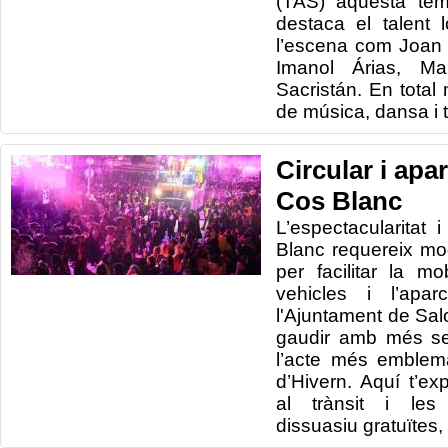
(TAS) aquesta te
destaca el talent
l’escena com Joan 
Imanol Árias, Ma
Sacristán. En tota
de música, dansa i t
Circular i apa
Cos Blanc
L’espectacularitat
Blanc requereix mod
per facilitar la mob
vehicles i l’apar
l'Ajuntament de Sa
gaudir amb més se
l’acte més emblem
d’Hivern. Aquí t’ex
al trànsit i les
dissuasiu gratuïtes