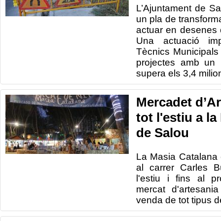
L’Ajuntament de S
un pla de transfor
actuar en desenes d
Una actuació imp
Tècnics Municipals
projectes amb un 
supera els 3,4 milio
Mercadet d’Ar
tot l'estiu a l
de Salou
La Masia
Catalana
al carrer Carles
B
l'estiu
i fins al
p
mercat d'artesania
venda
de tot tipus d