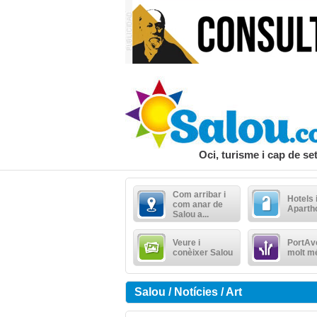
Oci, turisme i cap de s
Com arribar i
Hotels 
com anar de
Aparth
Salou a...
Veure i
PortAve
conèixer Salou
molt m
Salou / Notícies / Art