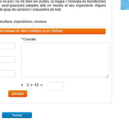
ol es pon i la nit obre les portes, la màgia i l’energia es transformen
a anat guanyant adeptes allà on mostra el seu espectacle. Alguns
de grup de versions i orquestres de ball.
scultura
,
exposicions
,
museus
 INFORMACIÓ PER CORREU ELECTRÒNIC
* Consulta
*
Tornar