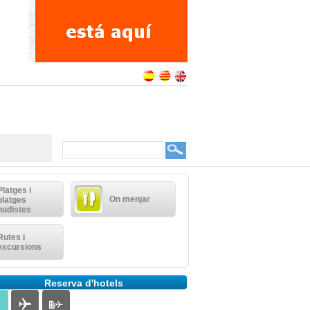
Platges i
On menjar
platges
nudistes
Rutes i
excursions
Reserva d'hotels