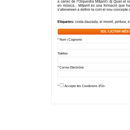
a càrrec de l’Orquestra Mitjanit i dj Quan el s
en música... Mitjanit és una formació que h
s’atreveixen a definir-la com el nou concepte 
Etiquetes:
costa daurada
,
el morell
,
pintura
,
e
SOL·LICITAR MÉS
* Nom i Cognoms
Telèfon
* Correo Electrònic
*
Accepto les
Condicions d'Ús