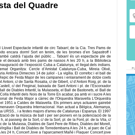
sta del Quadre
l Llovet Espectacle infantil de circ Tatxan!, de la Cia. Tres Pams de
to encara dorm! Sort en tenim, de les bromes d’en Sapastroff i
també caldrà l’ajuda del públic ... Tatxan! és un espectacle ple de
que et deixarà amb tres pams de nassos A les 20 h, a la Biblioteca
Inauguració de l’exposició Cuba a Catalunya, el llegat dels indians.
mat Organitza: Cercle d’Amistat Catalunya-Cuba, Mireia Olivé,
a Antònia Dimecres 14 de juliol - La vigília. El correfoc i el ball de
l Repic de Festa Major de les campanes i enlairament de dotze coets
 Antoni, c/ de Santa Rosalia, c/ de Gibert, c/ d’Antoni Roig, pl. de la
 Castell, c/ del Freginal, baixada de Sant Antoni i pl. de l’Escorxador
all de Diables Infantil, la Mulasseta, el Ball de Bastonets, el Ball de
i Colla Infantil dels Nois de la Torre En acabar, pa amb vi i sucre A les
cional de Festa Major a càrrec de l'Orquestra Maravella L'Orquestra
 el 1951 a Caldes de Malavella. Els primers anys actuaren gairebé
omenaven Orquestra Internacional. Han actuat a Bèlgica, Alemanya,
'antiga URSS... i a festes majors d'arreu de Catalunya i Espanya. El 1997
tzació de la música de ball i per ser pioners en la potenciació de la
, al passeig de la Sort, c/ de la Sort, pl. de la Font, pl. de la Vila, c/
rec de la Mulassa, Diables de Sant Pere de Ribes, Diables del Morell,
irgília i Ball de Diables de Torredembarra A les 24 h, al parc de Cal
 A les 24 h, Concert Jove a l'aparcament Mañé i Flaquer Concert jove