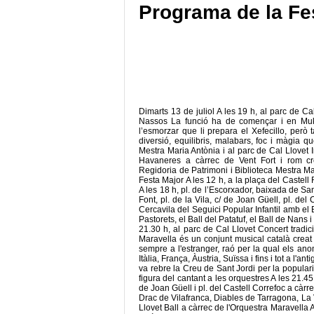
Programa de la Fe
Dimarts 13 de juliol A les 19 h, al parc de Ca
Nassos La funció ha de començar i en Muki
l’esmorzar que li prepara el Xefecillo, però 
diversió, equilibris, malabars, foc i màgia 
Mestra Maria Antònia i al parc de Cal Llovet 
Havaneres a càrrec de Vent Fort i rom cre
Regidoria de Patrimoni i Biblioteca Mestra Mari
Festa Major A les 12 h, a la plaça del Castel
A les 18 h, pl. de l’Escorxador, baixada de Sant
Font, pl. de la Vila, c/ de Joan Güell, pl. del
Cercavila del Seguici Popular Infantil amb el B
Pastorets, el Ball del Patatuf, el Ball de Nans 
21.30 h, al parc de Cal Llovet Concert tradi
Maravella és un conjunt musical català creat
sempre a l'estranger, raó per la qual els an
Itàlia, França, Àustria, Suïssa i fins i tot a l
va rebre la Creu de Sant Jordi per la populari
figura del cantant a les orquestres A les 21.45 h
de Joan Güell i pl. del Castell Correfoc a càr
Drac de Vilafranca, Diables de Tarragona, La V
Llovet Ball a càrrec de l'Orquestra Maravella