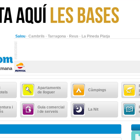
Salou
·
Cambrils
·
Tarragona
·
Reus
·
La Pineda Platja
etmana
i
Apartaments
Càmpings
otels
de lloguer
ntura i
Guia comercial
La Nit
és
i de serveis