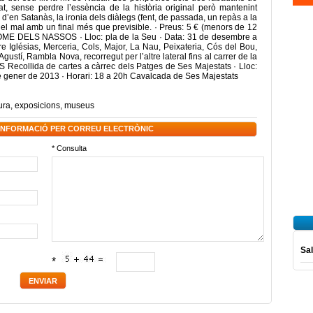
tat, sense perdre l’essència de la història original però mantenint
es d’en Satanàs, la ironia dels diàlegs (fent, de passada, un repàs a la
é i del mal amb un final més que previsible. · Preus: 5 € (menors de 12
’HOME DELS NASSOS · Lloc: pla de la Seu · Data: 31 de desembre a
Pare Iglésias, Merceria, Cols, Major, La Nau, Peixateria, Cós del Bou,
gustí, Rambla Nova, recorregut per l’altre lateral fins al carrer de la
S Recollida de cartes a càrrec dels Patges de Ses Majestats · Lloc:
 de gener de 2013 · Horari: 18 a 20h Cavalcada de Ses Majestats
ura
,
exposicions
,
museus
 INFORMACIÓ PER CORREU ELECTRÒNIC
* Consulta
Sal
*