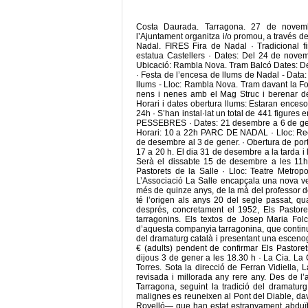
Costa Daurada. Tarragona. 27 de novemb
l’Ajuntament organitza i/o promou, a través de
Nadal. FIRES Fira de Nadal · Tradicional f
estatua Castellers · Dates: Del 24 de nove
Ubicació: Rambla Nova. Tram Balcó Dates: D
· Festa de l’encesa de llums de Nadal - Data
llums - Lloc: Rambla Nova. Tram davant la Fon
nens i nenes amb el Mag Struc i berenar de
Horari i dates obertura llums: Estaran ence
24h · S’han instal·lat un total de 441 figures
PESSEBRES · Dates: 21 desembre a 6 de generI
Horari: 10 a 22h PARC DE NADAL · Lloc: Rec
de desembre al 3 de gener. · Obertura de porte
17 a 20 h. El dia 31 de desembre a la tarda 
Serà el dissabte 15 de desembre a les 11h
Pastorets de la Salle · Lloc: Teatre Metro
L’Associació La Salle encapçala una nova ver
més de quinze anys, de la mà del professor d
té l’origen als anys 20 del segle passat, q
després, concretament el 1952, Els Pastorets
tarragonins. Els textos de Josep Maria Folc
d’aquesta companyia tarragonina, que continua 
del dramaturg català i presentant una escenogr
€ (adults) pendent de confirmar Els Pastoret
dijous 3 de gener a les 18.30 h · La Cia. La
Torres. Sota la direcció de Ferran Vidiella, 
revisada i millorada any rere any. Des de l’
Tarragona, seguint la tradició del dramaturg 
malignes es reuneixen al Pont del Diable, da
Rovelló— que han estat estranyament abduïts 