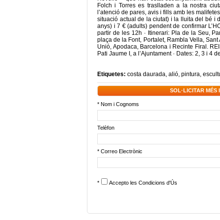
Folch i Torres es traslladen a la nostra ciu
l’atenció de pares, avis i fills amb les malifet
situació actual de la ciutat) i la lluita del b
anys) i 7 € (adults) pendent de confirmar L
partir de les 12h · Itinerari: Pla de la Seu, 
plaça de la Font, Portalet, Rambla Vella, Sant A
Unió, Apodaca, Barcelona i Recinte Firal. REI
Pati Jaume I, a l’Ajuntament · Dates: 2, 3 i 4
Etiquetes:
costa daurada
,
alió
,
pintura
,
escult
SOL·LICITAR MÉS
* Nom i Cognoms
Telèfon
* Correo Electrònic
*
Accepto les
Condicions d'Ús