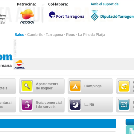
Salou
·
Cambrils
·
Tarragona
·
Reus
·
La Pineda Platja
etmana
i
Apartaments
Càmpings
otels
de lloguer
ntura i
Guia comercial
La Nit
és
i de serveis