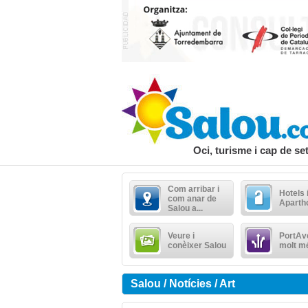
Oci, turisme i cap de s
Com arribar i
Hotels 
com anar de
Aparth
Salou a...
Veure i
PortAve
conèixer Salou
molt m
Salou / Notícies / Art