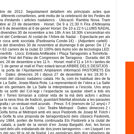
re de 2012. Seguidament detallem els principals actes que
 diferents conselleries, amb motiu de la celebració de les Festes de
ira d'estands i articles nadalencs · Ubicació: Rambla Nova. Tram
mbre al 23 de desembre · Horari: De 9 a 21:30 h Fira d'Artesania
el 6 de desembre al 6 de gener Horari: De 10 a 22 h LLUMS NADAL
: divendres 30 de novembre a les 18h. A les 18.30h s’encendran els
t del Centenari. Al costat de l’Arbre de Nadal. - Espectacle per als
 coca amb xocolata (Pastisseria Conde-1€) - (Adjuntem cartell) ·
sos del divendres 30 de novembre al diumenge 6 de gener. De 17 a
 en 63 carrers de la ciutat. El 100% dels llums són de tecnologia LED.
nfo · Llocs: Entrada Amfiteatre i Plaça Tarragonès a Torreforta ·
inte Firal del Palau de Congressos de Tarragona · Durada: del 26
s: 26 de desembre a les 11 h. · Horari: matí d’11 a 14 h i tardes de
i l’1 de gener al matí el Parc estarà tancat ARBRE DELS DESITJOS ·
 la porta de l’Ajuntament. Ampliarem informació PASTORETS Els
pol · Dates: dimecres 26 i dijous 27 de desembre a les 18.30 h ·
sió del clàssic nadalenc català. Ho fa, com és habitual des de fa
e La Salle, Josep Maria Rota. La representació de l’obra a La Salle
uan els germans de La Salle la interpretaven a l’escola. Uns anys
 va sortir del Col·legi i l’espectacle va quedar obert a tots els
h i Torres tornaran a cobrar vida de la mà dels actors i actrius
la seva línia de tradició, guardant fidelitat absoluta a les paraules
afia i un vestuari molt acurats. · Preus: 5 € (menors de 12 anys) i 7
s de la cia. La Golfa · Lloc: Teatre Metropol · Dates: dimecres 2 i
 Golfa torna al Metropol amb els seus Pastorets de Josep M. Folch i
La Golfa fa una proposta de tarragonització dels clàssics Pastorets,
any 1984, porten de forma continuada Els Pastorets a la ciutat de
català, a partir de la versió d’en Josep Bargalló. Així, les forces
vant dels ulls esbatanats de dos joves tarragonins —en Lluquet i en
del seu llit la nit de Nadal. Les peripècies dels dos rabadans de