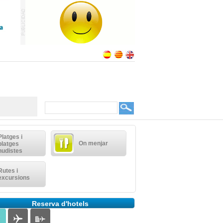
Platges i
On menjar
platges
nudistes
Rutes i
excursions
Reserva d'hotels