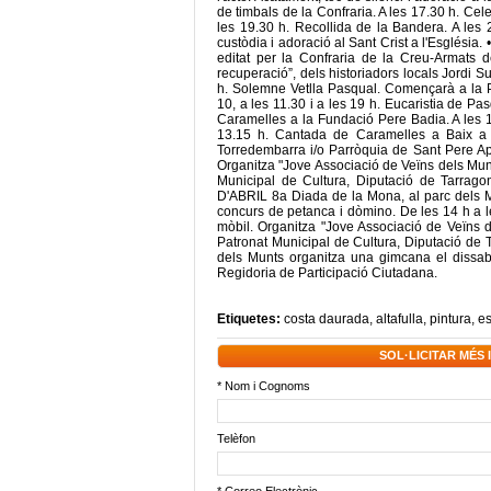
de timbals de la Confraria. A les 17.30 h. Cel
les 19.30 h. Recollida de la Bandera. A les 
custòdia i adoració al Sant Crist a l'Església
editat per la Confraria de la Creu-Armats
recuperació”, dels historiadors locals Jordi S
h. Solemne Vetlla Pasqual. Començarà a la
10, a les 11.30 i a les 19 h. Eucaristia de P
Caramelles a la Fundació Pere Badia. A les 1
13.15 h. Cantada de Caramelles a Baix a 
Torredembarra i/o Parròquia de Sant Pere Apò
Organitza "Jove Associació de Veïns dels Mun
Municipal de Cultura, Diputació de Tarrag
D'ABRIL 8a Diada de la Mona, al parc dels Mun
concurs de petanca i dòmino. De les 14 h a l
mòbil. Organitza "Jove Associació de Veïns d
Patronat Municipal de Cultura, Diputació de T
dels Munts organitza una gimcana el dissabt
Regidoria de Participació Ciutadana.
Etiquetes:
costa daurada
,
altafulla
,
pintura
,
es
SOL·LICITAR MÉS
* Nom i Cognoms
Telèfon