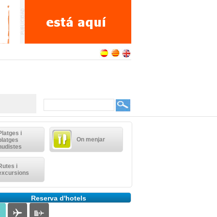
Platges i
On menjar
platges
nudistes
Rutes i
excursions
Reserva d'hotels