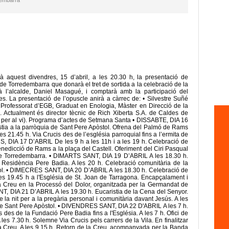
dembarra
rà aquest divendres, 15 d’abril, a les 20.30 h, la presentació de
de Torredembarra que donarà el tret de sortida a la celebració de la
rà l’alcalde, Daniel Masagué, i comptarà amb la participació del
res. La presentació de l’opuscle anirà a càrrec de: • Silvestre Suñé
Professorat d’EGB, Graduat en Enologia, Màster en Direcció de la
s. Actualment és director tècnic de Rich Xiberta S.A. de Caldes de
o per al vi). Programa d’actes de Setmana Santa • DISSABTE, DIA 16
istia a la parròquia de Sant Pere Apòstol. Ofrena del Palmó de Rams
es 21.45 h. Via Crucis des de l’església parroquial fins a l’ermita de
, DIA 17 D’ABRIL De les 9 h a les 11h i a les 19 h. Celebració de
enedicció de Rams a la plaça del Castell. Oferiment del Ciri Pasqual
 de Torredembarra. • DIMARTS SANT, DIA 19 D’ABRIL A les 18.30 h.
a Residència Pere Badia. A les 20 h. Celebració comunitària de la
tol. • DIMECRES SANT, DIA 20 D’ABRIL A les 18.30 h. Celebració de
 les 19.45 h a l'Església de St. Joan de Tarragona. Encapçalament i
la Creu en la Processó del Dolor, organitzada per la Germandat de
T, DIA 21 D’ABRIL A les 19.30 h. Eucaristia de la Cena del Senyor.
 la nit per a la pregària personal i comunitària davant Jesús. A les
de Sant Pere Apòstol. • DIVENDRES SANT, DIA 22 D'ABRIL A les 7 h.
des de la Fundació Pere Badia fins a l'Església. A les 7 h. Ofici de
 les 7.30 h. Solemne Via Crucis pels carrers de la Vila. En finalitzar
a la Creu. A les 9.15 h. Retorn de la Creu, acompanyada per la Banda