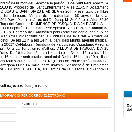
ebració de la mort del Senyor a la parròquia de Sant Pere Apòstol. A
20.30 h. Processó del Sant Enterrament. A les 21.45 h. Acatament,
. • DISSABTE SANT, DIA 23 D’ABRIL A les 20 h. Presentació del llibre
 de Torredembarra “Armats de Torredembarra, 50 anys de la seva
uñé i David Morlà, a càrrec del Dr. Josep M. Solé Poblet. A les 22.30
 Plaça del Castell. • DIUMENGE DE PASQUA, DIA 24 D'ABRIL A les
asqua a la parròquia de Sant Pere Apòstol. A les 11.30 h. Cantada de
2.15 h. Cantada de Caramelles pels carrers de dalt el poble. A les
Mar Actes organitzats per la Confraria de la Creu – Armats de
stol. De les 12 h a les 14 h, al parc dels Munts, aperitiu musical.
ts 2002". Col•labora: Regidoria de Participació Ciutadana, Patronat
ona i Ona La Torre, entre d’altres. DILLUNS DE PASQUA, DIA 25
ts. De 10 h a les 12 h, partits de futbito. De les 12 h a les 14 h,
es 16 h, dinar amb música ambiental. De les 16 h a les 19 h, disco
els Munts 2002". Col•labora: Regidoria de Participació Ciutadana,
arragona i Ona La Torre, entre d’altres. L’Associació de Propietaris
e 23 d’abril, a les 11 h, als Jardins de la Casona. Col•labora la
cultura
,
exposicions
,
museus
 INFORMACIÓ PER CORREU ELECTRÒNIC
* Consulta
Què
del