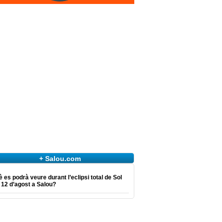
+ Salou.com
 es podrà veure durant l’eclipsi total de Sol
 12 d’agost a Salou?