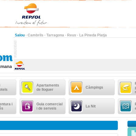
Salou
·
Cambrils
·
Tarragona
·
Reus
·
La Pineda Platja
etmana
i
Apartaments
Càmpings
otels
de lloguer
ntura i
Guia comercial
La Nit
és
i de serveis