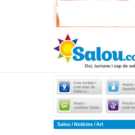
Oci, turisme i cap de s
Com arribar i
Hotels 
com anar de
Aparth
Salou a...
Veure i
PortAve
conèixer Salou
molt m
Salou / Notícies / Art