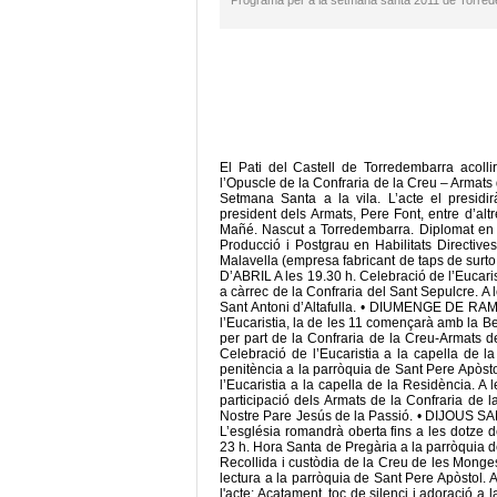
Programa per a la setmana santa 2011 de Torre
El Pati del Castell de Torredembarra acolli
l’Opuscle de la Confraria de la Creu – Armats 
Setmana Santa a la vila. L’acte el presidi
president dels Armats, Pere Font, entre d’alt
Mañé. Nascut a Torredembarra. Diplomat en 
Producció i Postgrau en Habilitats Directive
Malavella (empresa fabricant de taps de surt
D’ABRIL A les 19.30 h. Celebració de l’Eucar
a càrrec de la Confraria del Sant Sepulcre. A l
Sant Antoni d’Altafulla. • DIUMENGE DE RAMS
l’Eucaristia, la de les 11 començarà amb la B
per part de la Confraria de la Creu-Armats
Celebració de l’Eucaristia a la capella de l
penitència a la parròquia de Sant Pere Apòs
l’Eucaristia a la capella de la Residència. A
participació dels Armats de la Confraria de 
Nostre Pare Jesús de la Passió. • DIJOUS SAN
L’església romandrà oberta fins a les dotze de
23 h. Hora Santa de Pregària a la parròquia 
Recollida i custòdia de la Creu de les Monges 
lectura a la parròquia de Sant Pere Apòstol. A
l'acte: Acatament, toc de silenci i adoració 