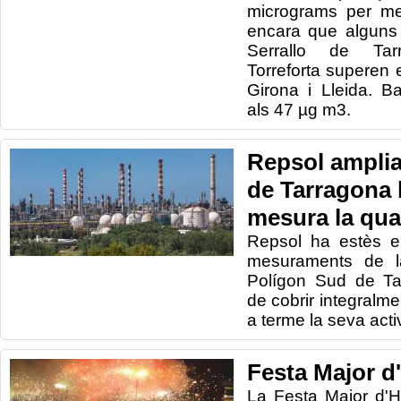
micrograms per me
encara que alguns 
Serrallo de Tar
Torreforta superen 
Girona i Lleida. B
als 47 µg m3.
Repsol amplia
de Tarragona 
mesura la quali
Repsol ha estès e
mesuraments de la
Polígon Sud de Ta
de cobrir integralment
a terme la seva activ
Festa Major d
La
Festa
Major
d'H