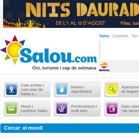
Salou
·
Cambrils
·
Tar
Oci, turisme i cap de setmana
Com arribar i
Hotels i
Apartame
com anar de
Aparthotels
de lloguer
Salou a...
Veure i
PortAventura i
Guia come
conèixer Salou
molt més
i de serve
Cercar: el morell