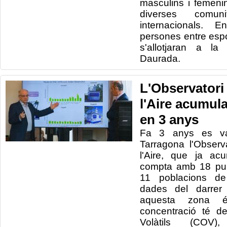
masculins i femeni
diverses comun
internacionals. 
persones entre esp
s'allotjaran a la
Daurada.
L'Observatori 
l'Aire acumul
en 3 anys
Fa 3 anys es v
Tarragona l'Observ
l'Aire, que ja ac
compta amb 18 pun
11 poblacions de
dades del darrer
aquesta zona
concentració té d
Volàtils (COV)