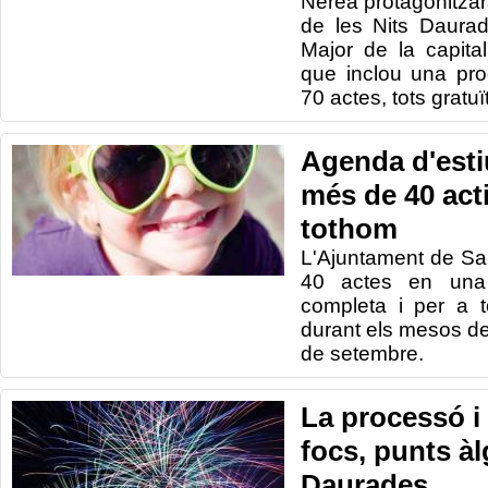
Nerea protagonitzar
de les Nits Daura
Major de la capit
que inclou una pr
70 actes, tots gratuï
Agenda d'esti
més de 40 acti
tothom
L'Ajuntament de Sa
40 actes en una 
completa i per a t
durant els mesos de 
de setembre.
La processó i 
focs, punts àl
Daurades