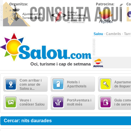
Salou
·
Cambrils
·
Tar
Oci, turisme i cap de setmana
Com arribar i
Hotels i
Apartame
com anar de
Aparthotels
de lloguer
Salou a...
Veure i
PortAventura i
Guia come
conèixer Salou
molt més
i de serve
Cercar: nits daurades