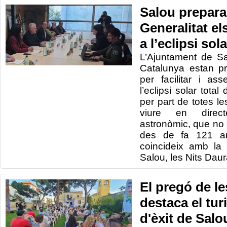
Salou prepara
Generalitat el
a l’eclipsi sola
L’Ajuntament de Sa
Catalunya estan pr
per facilitar i as
l’eclipsi solar tota
per part de totes l
viure en direc
astronòmic, que no
des de fa 121 any
coincideix amb la 
Salou, les Nits Dau
El pregó de l
destaca el tur
d'èxit de Salo