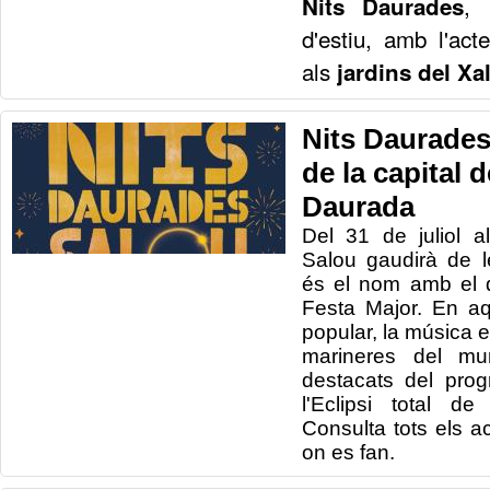
, 
Nits Daurades
d'estiu, amb l'acte
als
jardins del Xa
Nits Daurades,
de la capital 
Daurada
Del 31 de juliol 
Salou gaudirà de 
és el nom amb el 
Festa Major. En aq
popular, la música en
marineres del mun
destacats del progr
l'Eclipsi total d
Consulta tots els act
on es fan.