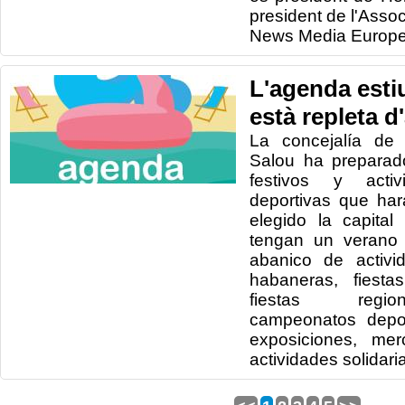
president de l'Asso
News Media Europe
L'agenda esti
està repleta d
La concejalía de 
Salou ha preparad
festivos y activ
deportivas que ha
elegido la capita
tengan un verano 
abanico de activi
habaneras, fiesta
fiestas region
campeonatos depor
exposiciones, mer
actividades solidaria