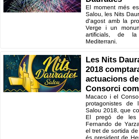
El moment més esp
Salou, les Nits Daur
d'agost amb la pr
Verge i un monume
artificials, de 
Mediterrani.
Les Nits Daur
2018 comptar
actuacions de
Consorci com 
Macaco i el Consor
protagonistes de 
Salou 2018, que co
El pregó de les 
Fernando de Yarza
el tret de sortida de
és president de He