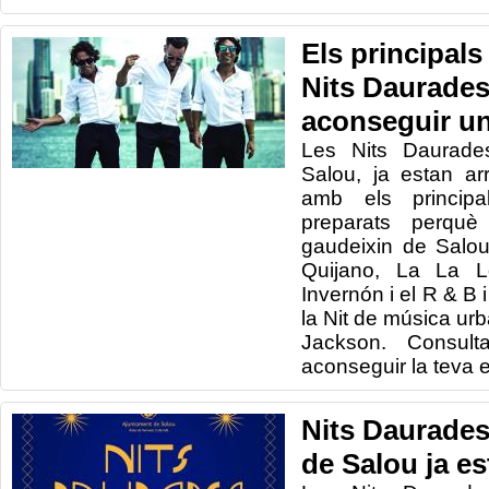
Els principals
Nits Daurade
aconseguir un
Les Nits Daurade
Salou, ja estan ar
amb els principa
preparats perquè 
gaudeixin de Salou
Quijano, La La 
Invernón i el R & B 
la Nit de música urba
Jackson. Consult
aconseguir la teva 
Nits Daurades
de Salou ja es