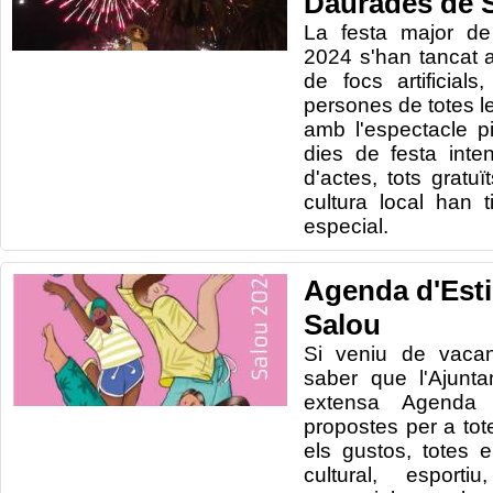
Daurades de 
La festa major de
2024 s'han tancat 
de focs artificial
persones de totes l
amb l'espectacle p
dies de festa int
d'actes, tots gratuï
cultura local han 
especial.
Agenda d'Estiu
Salou
Si veniu de vaca
saber que l'Ajunt
extensa Agenda d'
propostes per a tote
els gustos, totes e
cultural, esporti