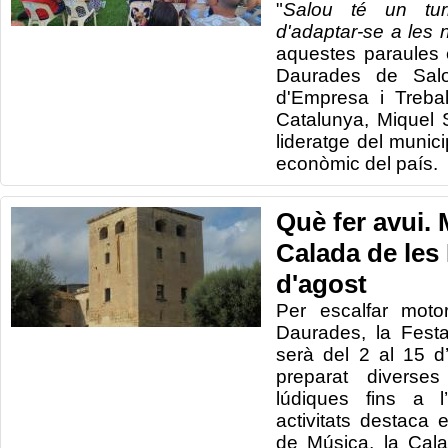
"
Salou té un tur
d'adaptar-se a le
aquestes paraules 
Daurades de Salo
d'Empresa i Trebal
Catalunya, Miquel 
lideratge del munici
econòmic del país.
Què fer avui. 
Calada de les M
d'agost
Per escalfar moto
Daurades, la Fest
serà del 2 al 15 d
preparat diverses 
lúdiques fins a l
activitats destaca e
de Música, la Cal