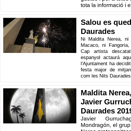
tota la informació i e
Salou es qued
Daurades
Ni Maldita Nerea, ni 
Macaco, ni Fangoria, 
Cap artista descata
espanyol actaurá aqu
l'Ajuntament ha decidi
festa major de mitja
com les Nits Daurades
Maldita Nerea,
Javier Gurruch
Daurades 201
Javier Gurrucha
Mondragón, el grup 