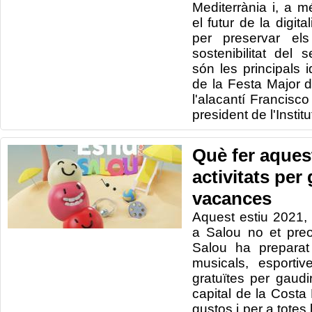
Mediterrània i, a m
el futur de la digital
per preservar els
sostenibilitat del
són les principals 
de la Festa Major 
l'alacantí Francisc
president de l'Instit
Què fer aquest
activitats per
vacances
Aquest estiu 2021, 
a Salou no et preo
Salou ha preparat
musicals, esportive
gratuïtes per gaud
capital de la Costa
gustos i per a totes