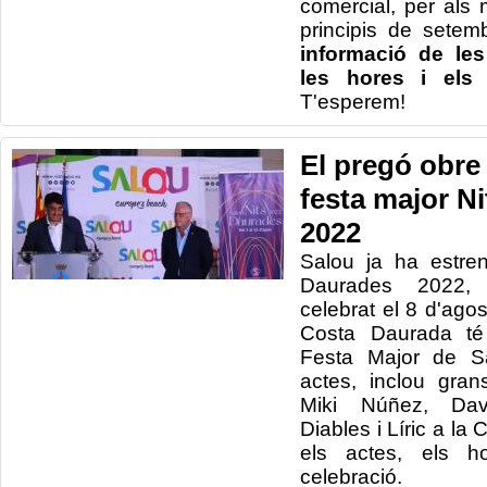
comercial, per als 
principis de setem
informació de les
les hores i els 
T'esperem!
El pregó obre 
festa major N
2022
Salou ja ha estren
Daurades 2022,
celebrat el 8 d'agos
Costa Daurada té
Festa Major de Sa
actes, inclou gran
Miki Núñez, Dav
Diables i Líric a la
els actes, els ho
celebració.