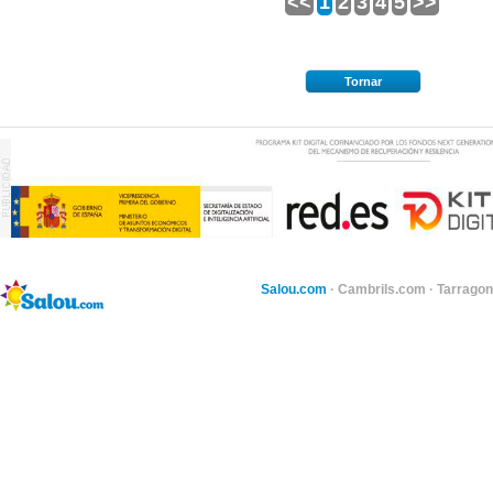
<<
1
2
3
4
5
>>
Tornar
Salou.com
·
Cambrils.com
·
Tarragon