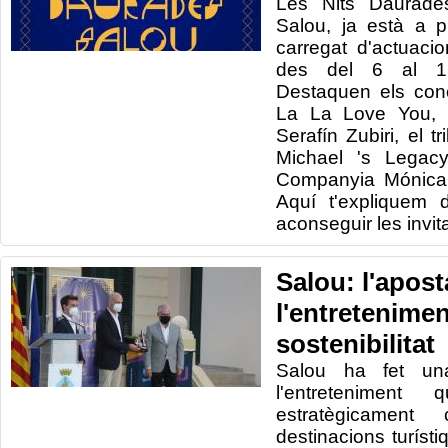
Les Nits Daurade
Salou, ja està a 
carregat d'actuacio
des del 6 al 1
Destaquen els con
La La Love You, 
Serafín Zubiri, el 
Michael 's Legac
Companyia Mónica N
Aquí t'expliquem 
aconseguir les invit
Salou: l'aposta
l'entreteniment
sostenibilitat
Salou ha fet una
l'entreteniment 
estratègicame
destinacions turíst