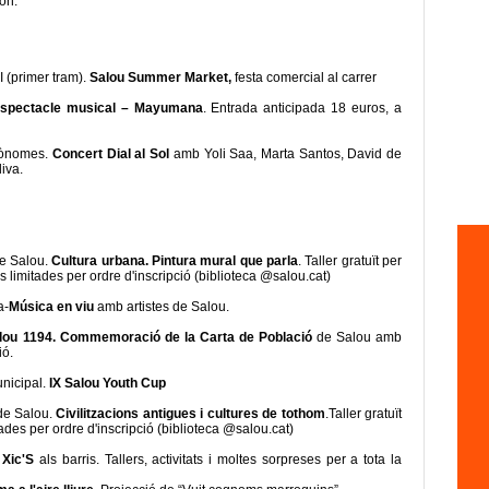
ón:
I (primer tram).
Salou Summer Market,
festa comercial al carrer
spectacle musical – Mayumana
. Entrada anticipada 18 euros, a
utònomes.
Concert Dial al Sol
amb Yoli Saa, Marta Santos, David de
iva.
de Salou.
Cultura urbana. Pintura mural que parla
. Taller gratuït per
es limitades per ordre d'inscripció (biblioteca @salou.cat)
a-
Música en viu
amb artistes de Salou.
lou 1194. Commemoració de la Carta de Població
de Salou amb
ió.
nicipal.
IX Salou Youth Cup
 de Salou.
Civilitzacions antigues i cultures de tothom
.Taller gratuït
tades per ordre d'inscripció (biblioteca @salou.cat)
 Xic'S
als barris. Tallers, activitats i moltes sorpreses per a tota la