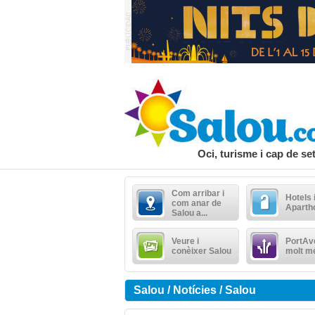
Oci, turisme i cap de s
Com arribar i
Hotels 
com anar de
Aparth
Salou a...
Veure i
PortAve
conèixer Salou
molt m
Salou / Notícies / Salou