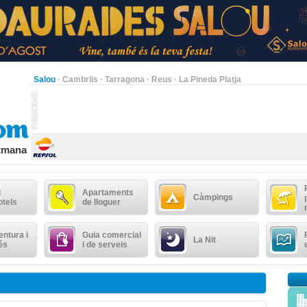
Salou
·
Cambrils
·
Tarragona
·
Reus
·
La Pineda Platja
etmana
i
Apartaments
Càmpings
otels
de lloguer
ntura i
Guia comercial
La Nit
és
i de serveis