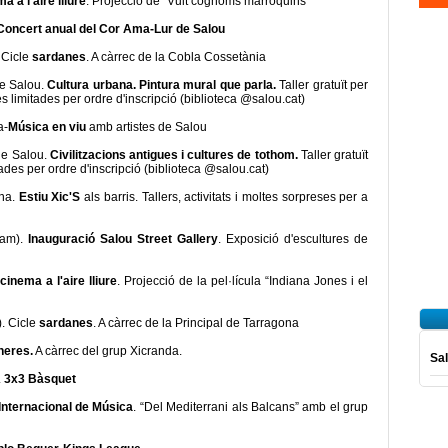
a a l'aire lliure
. Projecció de “Vuit cognoms marroquins”
Concert anual del Cor Ama-Lur de Salou
. Cicle
sardanes
. A càrrec de la Cobla Cossetània
de Salou.
Cultura urbana. Pintura mural que parla.
Taller gratuït per
es limitades per ordre d'inscripció (biblioteca @salou.cat)
a-
Música en viu
amb artistes de Salou
 de Salou.
Civilitzacions antigues i cultures de tothom.
Taller gratuït
tades per ordre d'inscripció (biblioteca @salou.cat)
ana.
Estiu Xic'S
als barris. Tallers, activitats i moltes sorpreses per a
ram).
Inauguració Salou Street Gallery
. Exposició d'escultures de
cinema a l'aire lliure
. Projecció de la pel·lícula “Indiana Jones i el
). Cicle
sardanes
. A càrrec de la Principal de Tarragona
neres.
A càrrec del grup Xicranda.
Sal
.
3x3 Bàsquet
 Internacional de Música
. “Del Mediterrani als Balcans” amb el grup