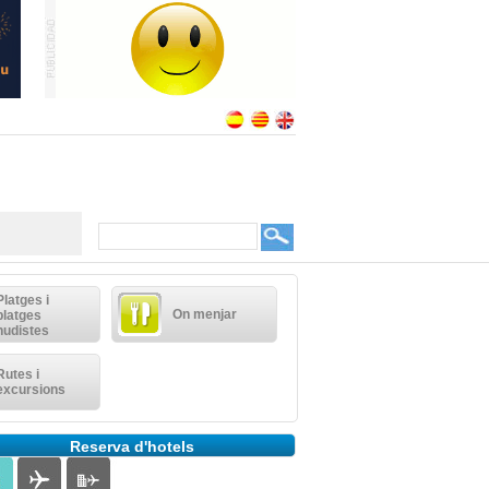
Platges i
On menjar
platges
nudistes
Rutes i
excursions
Reserva d'hotels