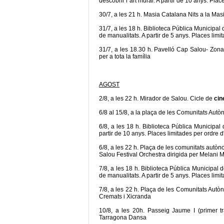
descobrir l´art mural. A partir de 10 anys. Plac
30/7, a les 21 h. Masia Catalana Nits a la Mas
31/7, a les 18 h. Biblioteca Pública Municipal
de manualitats. A partir de 5 anys. Places limi
31/7, a les 18.30 h. Pavelló Cap Salou- Zona
per a tota la família
AGOST
2/8, a les 22 h. Mirador de Salou. Cicle de
cin
6/8 al 15/8, a la plaça de les Comunitats Aut
6/8, a les 18 h. Biblioteca Pública Municipal
partir de 10 anys. Places limitades per ordre d
6/8, a les 22 h. Plaça de les comunitats autò
Salou Festival Orchestra dirigida per Melani M
7/8, a les 18 h. Biblioteca Pública Municipal 
de manualitats. A partir de 5 anys. Places limi
7/8, a les 22 h. Plaça de les Comunitats Autò
Cremats i Xicranda
10/8, a les 20h. Passeig Jaume I (primer t
Tarragona Dansa