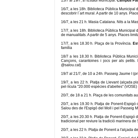
15/7 al 19/7, a l'Estadi Municipal.
Campus Pab
16/7, a les 18h. Biblioteca Pública Municipal
descobrir l´art mural. A partir de 10 anys. Plac
16/7, a les 21 h. Masia Catalana. Nits a la Mas
17/7, a les 18h. Biblioteca Pública Municipal
de manualitats. A partir de 5 anys. Places limi
17/7, a les 18.30 h. Plaça de la Província.
Est
família
18/7 a les 18.30 h. Biblioteca Pública Munic
Cançons, carantoines i jocs per als petits. 
@salou.cat)
19/7 al 21/7, de 10 a 24h. Passeig Jaume I (p
19/7, a les 22 h. Platja de Llevant (alçada 
pel·lícula "20.000 espècies d'abelles" (VOSE) 
20/7, de 18 a 21 h. Plaça de les comunitats 
20/7, a les 19.30 h. Platja de Ponent-Espigó 
Salou des de l'Espigó del Moll i pel Passeig M
20/7, a les 20.30 h. Platja de Ponent-Espigó d
tradicional per reviure la tradició marinera de
20/7, a les 22 h. Platja de Ponent a l'alçada d