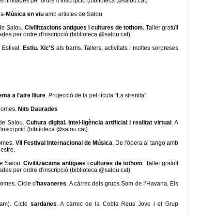
es limitades per ordre d'inscripció (biblioteca @salou.cat)
ia-
Música en viu
amb artistes de Salou
 de Salou.
Civilitzacions antigues i cultures de tothom.
Taller gratuït
tades per ordre d'inscripció (biblioteca @salou.cat)
 Estival.
Estiu. Xic'S
als barris. Tallers, activitats i moltes sorpreses
ema a l'aire lliure
. Projecció de la pel·lícula “La sirenita”
ònomes.
Nits Daurades
 de Salou.
Cultura digital. Intel·ligència artificial i realitat virtual
. A
'inscripció (biblioteca @salou.cat)
nomes.
VII Festival Internacional de Música
. De l'òpera al tango amb
estre.
de Salou.
Civilitzacions antigues i cultures de tothom
. Taller gratuït
tades per ordre d'inscripció (biblioteca @salou.cat)
nomes. Cicle d'
havaneres
. A càrrec dels grups Som de l’Havana, Els
ram). Cicle
sardanes
. A càrrec de la Cobla Reus Jove i el Grup