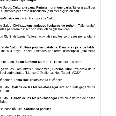
lo Beguer-Kings League
 de Salou.
Cultura urbana. Pintura mural que parla
. Taller gratuït per
es limitades per ordre d'inscripció (biblioteca @salou.cat)
ia-
Música en viu
amb artistes de Salou
 de Salou.
Civilitzacions antigues i cultures de tothom
. Taller gratuït
tades per ordre d'inscripció (biblioteca @salou.cat)
iu Xic'S
als barris. Tallers, activitats i moltes sorpreses per a tota la
ipal de Salou.
Cultura popular catalana. Cançons i jocs de falda
.
Fins a 4 anys. Places limitades per ordre d'inscripció (biblioteca
rimer tram).
Salou Summer Market
, festa comercial al carrer.
plaça de les Comunitats Autoònomes.)
Cinema lliure
. Projecció de la
i del curtmetratge "Llençols" (Mallorca, Nou Talent -VOSA)
autònomes.
Festa Holi
, colors contra el càncer
del Moll.
Calada de les Malles-Rossegal.
Actuació dels gegants de
iramar.
el Moll.
Calada de les Malles-Rossegal.
Exhibició de l'art de pesca
 Salou.
e la base nàutica.
Sardinada popular