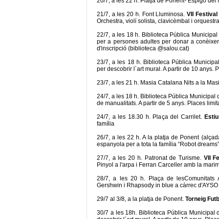
20/7, a les 22 h. Platja de Ponent- Espigó del M
21/7, a les 20 h. Font Lluminosa.
VII Festiva
Orchestra, violí solista, clavicèmbal i orquestr
22/7, a les 18 h. Biblioteca Pública Municipa
per a persones adultes per donar a conèixer 
d'inscripció (biblioteca @salou.cat)
23/7, a les 18 h. Biblioteca Pública Municip
per descobrir l´art mural. A partir de 10 anys. 
23/7, a les 21 h. Masia Catalana Nits a la Ma
24/7, a les 18 h. Biblioteca Pública Municipal
de manualitats. A partir de 5 anys. Places limi
24/7, a les 18.30 h. Plaça del Carrilet.
Estiu
família
26/7, a les 22 h. A la platja de Ponent (alça
espanyola per a tota la família “Robot dreams” 
27/7, a les 20 h. Patronat de Turisme.
VII F
Pinyol a l'arpa i Ferran Carceller amb la mari
28/7, a les 20 h. Plaça de lesComunitats
Gershwin i Rhapsody in blue a càrrec d'AYSO S
29/7 al 3/8, a la platja de Ponent.
Torneig Futb
30/7 a les 18h. Biblioteca Pública Municipal d