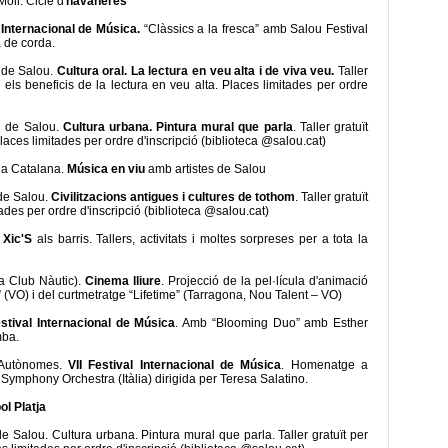
oll. Cicle d'
havaneres
l Internacional de Música.
“Clàssics a la fresca” amb Salou Festival
a de corda.
l de Salou.
Cultura oral. La lectura en veu alta i de viva veu.
Taller
els beneficis de la lectura en veu alta. Places limitades per ordre
al de Salou.
Cultura urbana. Pintura mural que parla
. Taller gratuït
Places limitades per ordre d'inscripció (biblioteca @salou.cat)
sia Catalana.
Música en viu
amb artistes de Salou
 de Salou.
Civilitzacions antigues i cultures de tothom
. Taller gratuït
tades per ordre d'inscripció (biblioteca @salou.cat)
 Xic'S
als barris. Tallers, activitats i moltes sorpreses per a tota la
da Club Nàutic).
Cinema lliure
. Projecció de la pel·lícula d'animació
(VO) i del curtmetratge “Lifetime” (Tarragona, Nou Talent – ​​VO)
estival Internacional de Música
. Amb “Blooming Duo” amb Esther
mba.
 Autònomes.
VII Festival Internacional de Música
. Homenatge a
ymphony Orchestra (Itàlia) dirigida per Teresa Salatino.
ol Platja
e Salou. Cultura urbana. Pintura mural que parla. Taller gratuït per