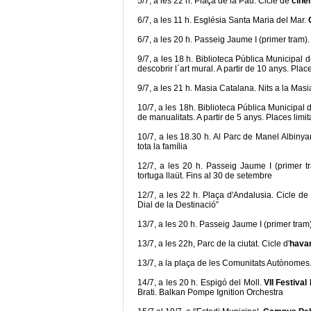
5/7, a les 22 h. Plaça de la Pau. Cicle de
cinem
6/7, a les 11 h. Església Santa Maria del Mar.
6/7, a les 20 h. Passeig Jaume I (primer tram)
9/7, a les 18 h. Biblioteca Pública Municipal 
descobrir l´art mural. A partir de 10 anys. Plac
9/7, a les 21 h. Masia Catalana. Nits a la Masi
10/7, a les 18h. Biblioteca Pública Municipal
de manualitats. A partir de 5 anys. Places limi
10/7, a les 18.30 h. Al Parc de Manel Albiny
tota la família
12/7, a les 20 h. Passeig Jaume I (primer t
tortuga llaüt. Fins al 30 de setembre
12/7, a les 22 h. Plaça d'Andalusia. Cicle de
Dial de la Destinació”
13/7, a les 20 h. Passeig Jaume I (primer tram
13/7, a les 22h, Parc de la ciutat. Cicle d'
hava
13/7, a la plaça de les Comunitats Autònomes
14/7, a les 20 h. Espigó del Moll.
VII Festival
Brati. Balkan Pompe Ignition Orchestra