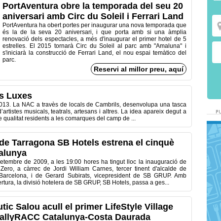
PortAventura obre la temporada del seu 20
aniversari amb Circ du Soleil i Ferrari Land
PortAventura
ha
obert
portes
per inaugurar
una nova temporada
que
és
la de la seva
20
aniversari
,
i
que porta amb si
una àmplia
renovació dels
espectacles
, a més
d'inaugurar
el primer hotel
de 5
estrelles
.
El 2015
tornarà
Circ
du
Soleil
al parc amb
"
Amaluna
"
i
s'iniciarà
la construcció
de Ferrari
Land
, el nou
espai
temàtico del
parc.
Reservi al millor preu, aquí
ts Luxes
013. La NAC a travès de locals de Cambrils, desenvolupa una tasca
d’artistes musicals, teatrals, artesans i altres. La idea apareix degut a
 de qualitat residents a les comarques del camp de ...
de Tarragona SB Hotels estrena el cinquè
talunya
setembre de 2009, a les 19:00 hores ha tingut lloc la inauguració de
 Zero, a càrrec de Jordi William Carnes, tercer tinent d'alcalde de
 Barcelona, i de Gerard Subirats, vicepresident de SB GRUP. Amb
tura, la divisió hotelera de SB GRUP, SB Hotels, passa a ges...
tic Salou acull el primer LifeStyle Village
RallyRACC Catalunya-Costa Daurada