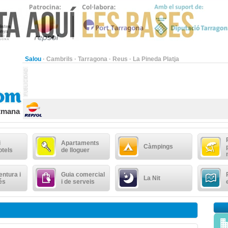
Salou
·
Cambrils
·
Tarragona
·
Reus
·
La Pineda Platja
etmana
i
Apartaments
Càmpings
otels
de lloguer
ntura i
Guia comercial
La Nit
és
i de serveis