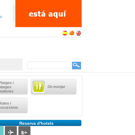
Platges i
On menjar
platges
nudistes
Rutes i
excursions
Reserva d'hotels