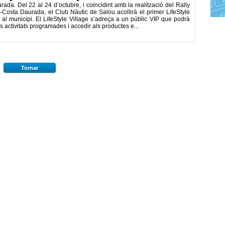
ada. Del 22 al 24 d’octubre, i coincidint amb la realització del Rally
osta Daurada, el Club Nàutic de Salou acollirà el primer LifeStyle
 al municipi. El LifeStyle Village s’adreça a un públic VIP que podrà
s activitats programades i accedir als productes e...
Tornar