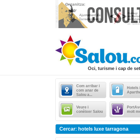
Oci, turisme i cap de s
Com arribar i
Hotels 
com anar de
Aparth
Salou a...
Veure i
PortAve
conèixer Salou
molt m
Cercar: hotels luxe tarragona