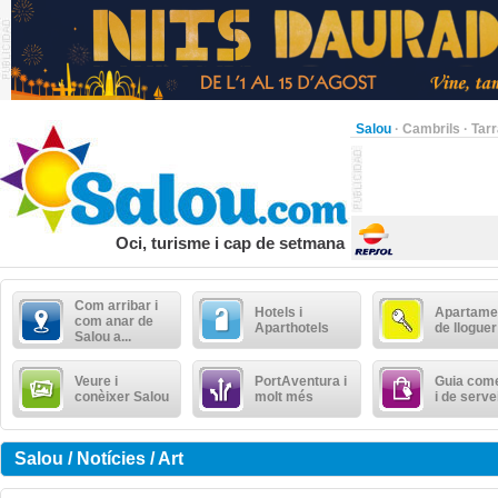
Salou
·
Cambrils
·
Tar
Oci, turisme i cap de setmana
Com arribar i
Hotels i
Apartame
com anar de
Aparthotels
de lloguer
Salou a...
Veure i
PortAventura i
Guia come
conèixer Salou
molt més
i de serve
Salou / Notícies / Art