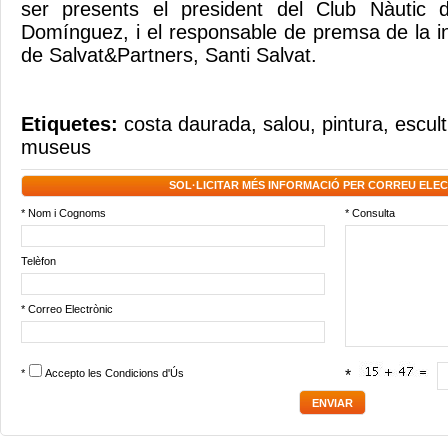
ser presents el president del Club Nàutic 
Domínguez, i el responsable de premsa de la inic
de Salvat&Partners, Santi Salvat.
Etiquetes:
costa daurada
,
salou
,
pintura
,
escul
museus
SOL·LICITAR MÉS INFORMACIÓ PER CORREU ELE
* Nom i Cognoms
* Consulta
Telèfon
* Correo Electrònic
*
Accepto les
Condicions d'Ús
*