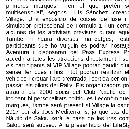
primeres marques , en el que pretén se
multisensorial”, segons Lluís Sánchez, cread
Village. Una exposició de cotxes de luxe i d
simulador professional de Fórmula 1 i un cer
algunes de les activitats previstes durant a
També hi haurà diversos maridatges, fest
participants que ho vulguin es podran hostatj
Aventura i disposaran del Pass Express P
accedir a totes les atraccions directament i s
els participants al VIP Village podran gaudir d’u
sense fer cues i fins i tot podran realitzar
vehicles i creuar l’arc d’entrada i sortida per 
passat els pilots del Rally. Els organitzadors p
atraurà els 2000 socis del Club Nàutic de 
incloent-hi personalitats polítiques i econòmiq
marques, també serà present al Village la can
2017 per als Jocs Mediterranis, ja que cas de 
Nàutic de Salou serà la base de les tres com
Salou serà subseu. A la presentació del LifeSt