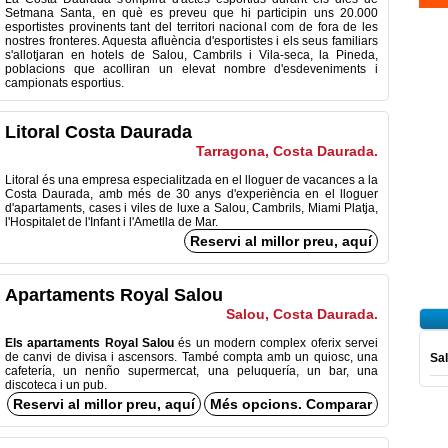
Setmana Santa, en què es preveu que hi participin uns 20.000
esportistes provinents tant del territori nacional com de fora de les
nostres fronteres. Aquesta afluència d'esportistes i els seus familiars
s'allotjaran en hotels de Salou, Cambrils i Vila-seca, la Pineda,
poblacions que acolliran un elevat nombre d'esdeveniments i
campionats esportius.
Litoral Costa Daurada
Tarragona, Costa Daurada.
Litoral és
una empresa
especialitzada en
el lloguer de vacances
a la
Costa
Daurada
,
amb
més de 30
anys
d'experiència
en el lloguer
d'apartaments
,
cases
i viles
de luxe
a Salou
,
Cambrils
,
Miami
Platja
,
l'Hospitalet de
l'Infant
i
l'Ametlla de
Mar.
Reservi al millor preu, aquí
Apartaments Royal Salou
Salou, Costa Daurada.
Els apartaments Royal Salou
és un modern complex oferix servei
de canvi de divisa i ascensors. També compta amb un quiosc, una
Sal
cafetería, un nenño supermercat, una peluquería, un bar, una
discoteca i un pub.
Reservi al millor preu, aquí
Més opcions. Comparar