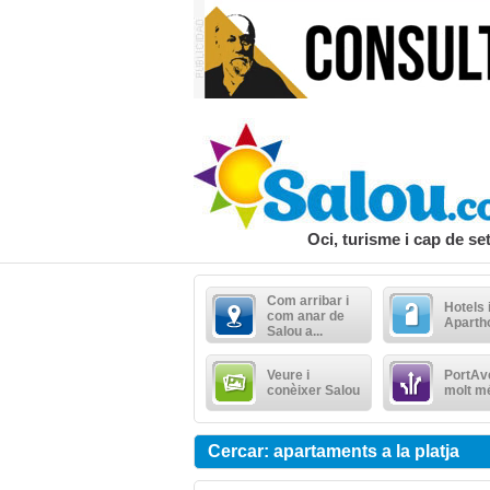
Oci, turisme i cap de s
Com arribar i
Hotels 
com anar de
Aparth
Salou a...
Veure i
PortAve
conèixer Salou
molt m
Cercar: apartaments a la platja