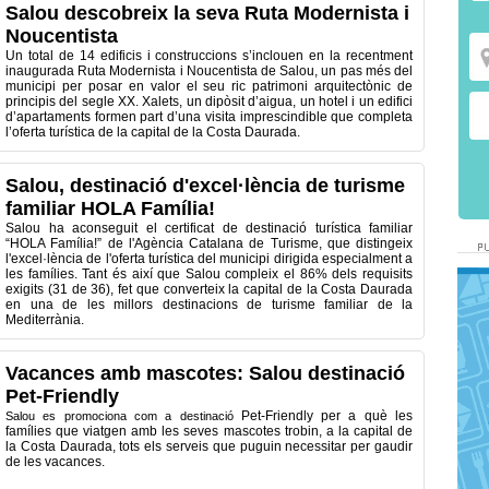
Salou descobreix la seva Ruta Modernista i
Noucentista
Un total de 14 edificis i construccions s’inclouen en la recentment
inaugurada Ruta Modernista i Noucentista de Salou, un pas més del
municipi per posar en valor el seu ric patrimoni arquitectònic de
principis del segle XX. Xalets, un dipòsit d’aigua, un hotel i un edifici
d’apartaments formen part d’una visita imprescindible que completa
l’oferta turística de la capital de la Costa Daurada.
Salou, destinació d'excel·lència de turisme
familiar HOLA Família!
Salou ha aconseguit el certificat de destinació turística familiar
“HOLA Família!” de l'Agència Catalana de Turisme, que distingeix
l'excel·lència de l'oferta turística del municipi dirigida especialment a
les famílies. Tant és així que Salou compleix el 86% dels requisits
exigits (31 de 36), fet que converteix la capital de la Costa Daurada
en una de les millors destinacions de turisme familiar de la
Mediterrània.
Vacances amb mascotes: Salou destinació
Pet-Friendly
Pet-Friendly per a què les
Salou es promociona com a destinació
famílies que viatgen amb les seves mascotes trobin, a la capital de
la Costa Daurada, tots els serveis que puguin necessitar per gaudir
de les vacances.