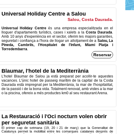
Universal Holiday Centre a Salou
Salou, Costa Daurada.
Universal
Holiday Centre
és una empresa
especialitzada
en el
lloguer
d'apartaments
turístics, cases i xalets
a la
Costa
Daurada
.
Amb
10 anys
d'experiència en el
sector
,
oferim
les majors
garanties
,
seguretat
i
confiança
a l'hora de
llogar un allotjament de
a
Salou
,
La
Pineda
,
Cambrils
, l'Hospitalet de
l'Infant
,
Miami
Platja i
Torredembarra
.
Reservar
Blaumar, l'hotel de la Mediterrània
L'hotel Blaumar de Salou ja està preparat per acollir-te aquestes
vacances. L'únic hotel de passeig marítim de la capital de la Costa
Daurada està impregnat per la Mediterrània, la mar de l'hospitalitat,
de la passió i de la bona vida. Totalment renovat, amb vistes a la mar
o la piscina, ofereix a més productes km0 al seu restaurant Arena.
La Restauració i l'Oci nocturn volen obrir
per seguretat sanitària
El primer cap de setmana (19, 20 i 21 de març) que la Generalitat de
Catalunya permet la mobilitat entre les comarques catalanes després de