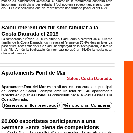
mesos de confinament comarcal, el sector de la restauració contínua amb
importants restriccions per treballar i l'oci nocturn segueix tancat amb pany i
clau. Les associacions que els representen han tornat a posar el crit al cel.
Salou referent del turisme familiar a la
Costa Daurada el 2018
La temporada turística 2018 va situar a Salou com a referent en el turisme
familiar de la Costa Daurada, com revela el fet que un 76,4% dels turistes va
passar les seves vacances a Salou acompanyat de la seva parella, la família
i els fills. A més la fidelització és molt alta perquè un 65,4% ja havia estat
abans al municipi.
Apartaments Font de Mar
Salou, Costa Daurada.
ApartamentsFont del Mar
estan situast en una carretera principal
del centre de
Salou
i compta amb un total de 140 apartaments
repartits en 4 plantes i totes les comoditats per a la vostra estada a la
Costa Daurada.
Reservi al millor preu, aquí
Més opcions. Comparar
20.000 esportistes participaran a una
Setmana Santa plena de competicions
La Costa Daurada s'omplirà d'actes esportius durant els dies de