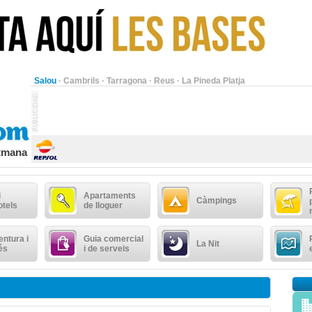
Salou
·
Cambrils
·
Tarragona
·
Reus
·
La Pineda Platja
etmana
i
Apartaments
Càmpings
otels
de lloguer
ntura i
Guia comercial
La Nit
és
i de serveis