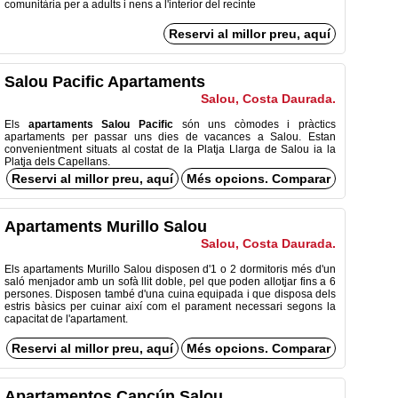
comunitària per a adults i nens a l'interior del recinte
Reservi al millor preu, aquí
Salou Pacific Apartaments
Salou, Costa Daurada.
Els
apartaments Salou Pacific
són uns còmodes i pràctics
apartaments per passar uns dies de vacances a Salou. Estan
convenientment situats al costat de la Platja Llarga de Salou ia la
Platja dels Capellans.
Reservi al millor preu, aquí
Més opcions. Comparar
Apartaments Murillo Salou
Salou, Costa Daurada.
Els apartaments Murillo Salou disposen d'1 o 2 dormitoris més d'un
saló menjador amb un sofà llit doble, pel que poden allotjar fins a 6
persones. Disposen també d'una cuina equipada i que disposa dels
estris bàsics per cuinar així com el parament necessari segons la
capacitat de l'apartament.
Reservi al millor preu, aquí
Més opcions. Comparar
Apartamentos Cancún Salou