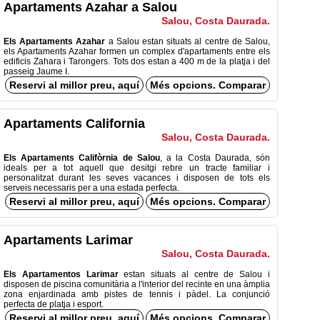
Apartaments Azahar a Salou
Salou, Costa Daurada.
Els Apartaments Azahar
a Salou estan situats al centre de Salou,
els Apartaments Azahar formen un complex d'apartaments entre els
edificis Zahara i Tarongers. Tots dos estan a 400 m de la platja i del
passeig Jaume I.
Reservi al millor preu, aquí
Més opcions. Comparar
Apartaments California
Salou, Costa Daurada.
Els Apartaments Califòrnia de Salou
, a la Costa Daurada, són
ideals per a tot aquell que desitgi rebre un tracte familiar i
personalitzat durant les seves vacances i disposen de tots els
serveis necessaris per a una estada perfecta.
Reservi al millor preu, aquí
Més opcions. Comparar
Apartaments Larimar
Salou, Costa Daurada.
Els Apartamentos Larimar
estan situats al centre de Salou i
disposen de piscina comunitària a l'interior del recinte en una àmplia
zona enjardinada amb pistes de tennis i pàdel. La conjunció
perfecta de platja i esport.
Reservi al millor preu, aquí
Més opcions. Comparar