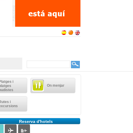
Platges i
On menjar
platges
nudistes
Rutes i
excursions
Reserva d'hotels