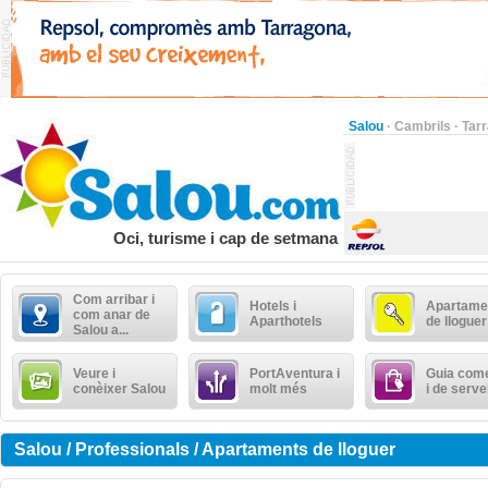
Salou
·
Cambrils
·
Tar
Oci, turisme i cap de setmana
Com arribar i
Hotels i
Apartame
com anar de
Aparthotels
de lloguer
Salou a...
Veure i
PortAventura i
Guia come
conèixer Salou
molt més
i de serve
Salou / Professionals / Apartaments de lloguer