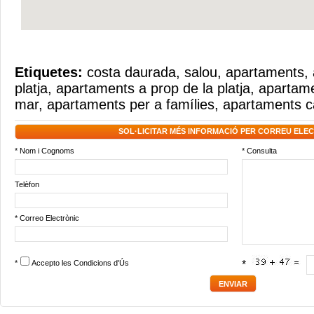
Etiquetes:
costa daurada
,
salou
,
apartaments
,
platja
,
apartaments a prop de la platja
,
apartame
mar
,
apartaments per a famílies
,
apartaments 
SOL·LICITAR MÉS INFORMACIÓ PER CORREU ELE
* Nom i Cognoms
* Consulta
Telèfon
* Correo Electrònic
*
Accepto les
Condicions d'Ús
*