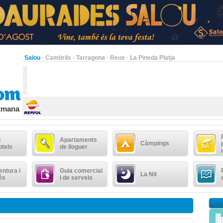
Salou
·
Cambrils
·
Tarragona
·
Reus
·
La Pineda Platja
etmana
i
Apartaments
Càmpings
otels
de lloguer
ntura i
Guia comercial
La Nit
és
i de serveis