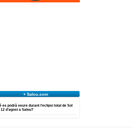
+ Salou.com
 es podrà veure durant l’eclipsi total de Sol
 12 d’agost a Salou?