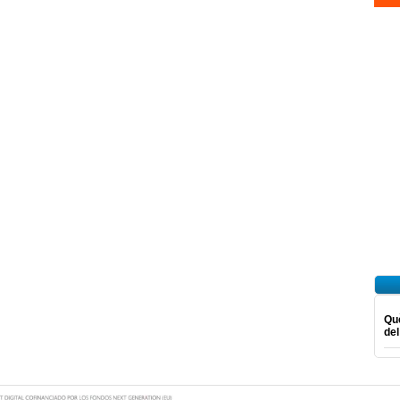
Què
del