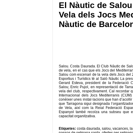
El Nàutic de Salo
Vela dels Jocs Med
Nàutic de Barcelo
Salou. Costa Daurada. El Club Nàutic de Salo
de vela, en el cas que els Jocs del Mediterran
Salou com escenari de la vela dels Jocs del 
Esportius i Turístics té al Saló Nàutic La pr
Gerard Esteva, president de la Federació 
Salou; Enric Pujol, en representació de Tarr
vela del club, respectivament. Cal recordar 
Internacional dels Jocs Mediterranis (CIJM) 
conèixer unes instal·lacions que han d’acollir 
que Tarragona sigui designada l’organitzado
de Vela, així com la Reial Federació Espan
Espanyol també recolza una subseu que es 
capacitat organitzativa.
Etiquetes:
costa daurada
,
salou
,
vacances
,
l
passos de setmana santa
,
ofertes per setman