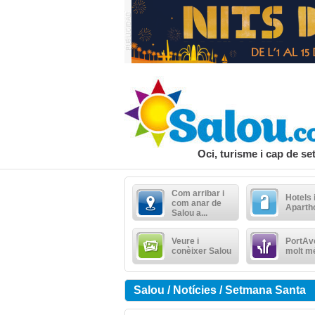
Oci, turisme i cap de s
Com arribar i
Hotels 
com anar de
Aparth
Salou a...
Veure i
PortAve
conèixer Salou
molt m
Salou / Notícies / Setmana Santa