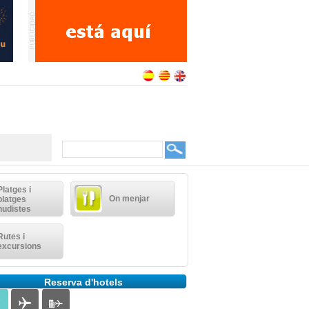
Platges i
On menjar
platges
nudistes
Rutes i
excursions
Reserva d'hotels