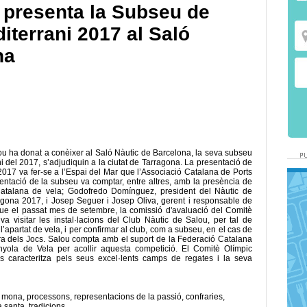
u presenta la Subseu de
iterrani 2017 al Saló
na
u ha donat a conèixer al Saló Nàutic de Barcelona, la seva subseu
i del 2017, s’adjudiquin a la ciutat de Tarragona. La presentació de
2017 va fer-se a l’Espai del Mar que l’Associació Catalana de Ports
esentació de la subseu va comptar, entre altres, amb la presència de
Catalana de vela; Godofredo Domínguez, president del Nàutic de
agona 2017, i Josep Seguer i Josep Oliva, gerent i responsable de
que el passat mes de setembre, la comissió d'avaluació del Comitè
va visitar les instal·lacions del Club Nàutic de Salou, per tal de
l’apartat de vela, i per confirmar al club, com a subseu, en el cas de
ra dels Jocs. Salou compta amb el suport de la Federació Catalana
yola de Vela per acollir aquesta competició. El Comitè Olímpic
caracteritza pels seus excel·lents camps de regates i la seva
a mona
,
processons
,
representacions de la passió
,
confraries
,
a santa
,
tradicions