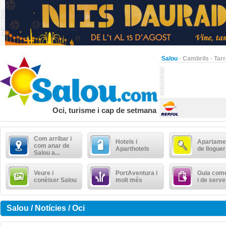
Salou
·
Cambrils
·
Tar
Oci, turisme i cap de setmana
Com arribar i
Hotels i
Apartame
com anar de
Aparthotels
de lloguer
Salou a...
Veure i
PortAventura i
Guia come
conèixer Salou
molt més
i de serve
Salou / Notícies / Oci