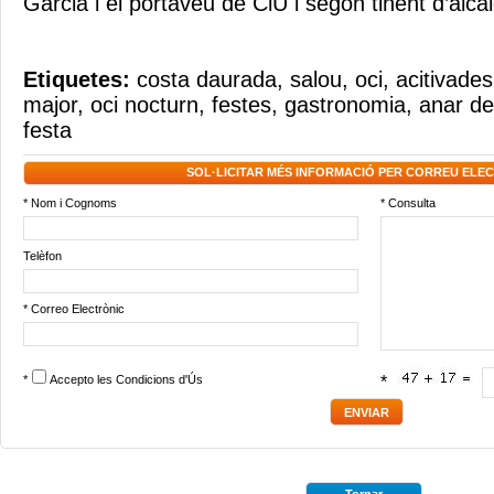
Garcia i el portaveu de CiU i segon tinent d’alc
Etiquetes:
costa daurada
,
salou
,
oci
,
acitivades
major
,
oci nocturn
,
festes
,
gastronomia
,
anar d
festa
SOL·LICITAR MÉS INFORMACIÓ PER CORREU ELE
* Nom i Cognoms
* Consulta
Telèfon
* Correo Electrònic
*
Accepto les
Condicions d'Ús
*