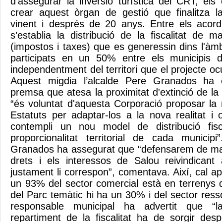
d’assegurar la inversió turística del CRT, el
crear aquest òrgan de gestió que finalitza l
vinent i després de 20 anys. Entre els acord
s’establia la distribució de la fiscalitat de 
(impostos i taxes) que es generessin dins l'àm
participats en un 50% entre els municipis d
independentment del territori que el projecte o
Aquest migdia l’alcalde Pere Granados ha 
premsa que atesa la proximitat d'extinció de la
“és voluntat d'aquesta Corporació proposar la 
Estatuts per adaptar-los a la nova realitat i
contempli un nou model de distribució fis
proporcionalitat territorial de cada municip
Granados ha assegurat que “defensarem de ma
drets i els interessos de Salou reivindicant a
justament li correspon”, comentava. Així, cal 
un 93% del sector comercial està en terrenys
del Parc temàtic hi ha un 30% i del sector res
responsable municipal ha advertit que “
repartiment de la fiscalitat ha de sorgir des