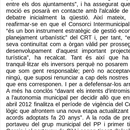
entre els dos ajuntaments”, i ha assegurat qu
moció es posarà en contacte amb l’alcalde de 
debatre inicialment la qüestió. Així mateix
reafirmar-se en que el Consorci Intermunicipal
“és un bon instrument estratègic de gestió econò
planejament urbanístic” del CRT i, per tant, 
seva continuïtat com a òrgan vàlid per prossegu
desenvolupament d’aquest important project
turística”, ha recalcat. Tant és així que h
tranquil·litzar els inversors perquè no posarem e
que som gent responsable; però no acceptar
ningú, que suposi renunciar a cap dels nostres d
que ens corresponen. I per a defefensar-los arr
A més ha conclòs “davant els intents d’intromi
a l’autonomia municipal per decidir allò que en
abril 2012 finalitza el període de vigència del C
lògic que afrontem una nova etapa actualitzant 
acords adoptats fa 20 anys”. A la roda de pre
portaveu del grup municipal del PP i primer ti