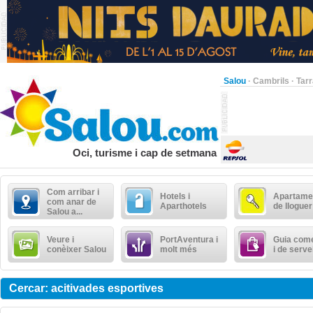
Salou
·
Cambrils
·
Tar
Oci, turisme i cap de setmana
Com arribar i
Hotels i
Apartame
com anar de
Aparthotels
de lloguer
Salou a...
Veure i
PortAventura i
Guia come
conèixer Salou
molt més
i de serve
Cercar: acitivades esportives