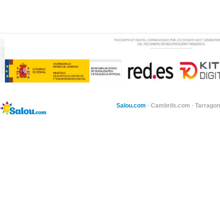
Salou.com
·
Cambrils.com
·
Tarragon