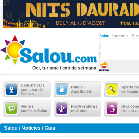
Salou
·
Cambrils
·
Tar
Oci, turisme i cap de setmana
Com arribar i
Hotels i
Apartame
com anar de
Aparthotels
de lloguer
Salou a...
Veure i
PortAventura i
Guia come
conèixer Salou
molt més
i de serve
Salou / Notícies / Guia