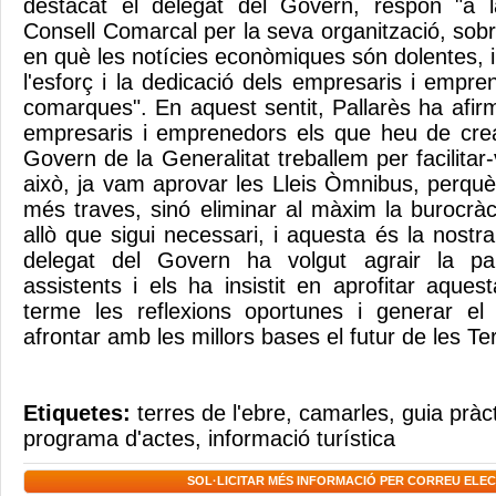
destacat el delegat del Govern, respon "a la
Consell Comarcal per la seva organització, so
en què les notícies econòmiques són dolentes, 
l'esforç i la dedicació dels empresaris i empr
comarques". En aquest sentit, Pallarès ha afir
empresaris i emprenedors els que heu de crea
Govern de la Generalitat treballem per facilita
això, ja vam aprovar les Lleis Òmnibus, perq
més traves, sinó eliminar al màxim la burocràc
allò que sigui necessari, i aquesta és la nost
delegat del Govern ha volgut agrair la par
assistents i els ha insistit en aprofitar aque
terme les reflexions oportunes i generar el
afrontar amb les millors bases el futur de les Te
Etiquetes:
terres de l'ebre
,
camarles
,
guia pràc
programa d'actes
,
informació turística
SOL·LICITAR MÉS INFORMACIÓ PER CORREU ELE