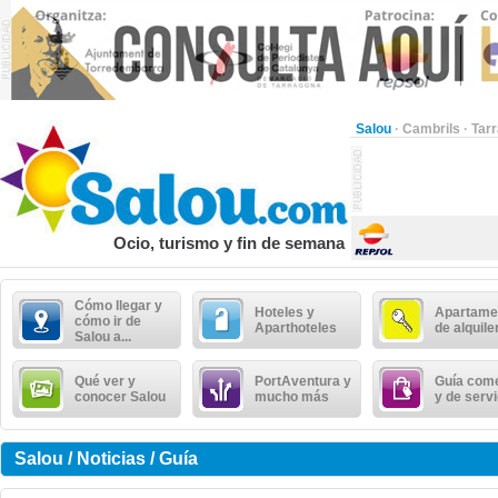
Salou
·
Cambrils
·
Tar
Ocio, turismo y fin de semana
Cómo llegar y
Hoteles y
Apartame
cómo ir de
Aparthoteles
de alquile
Salou a...
Qué ver y
PortAventura y
Guía come
conocer Salou
mucho más
y de serv
Salou / Noticias / Guía