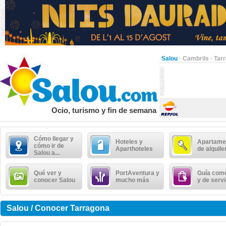
Salou
·
Cambrils
·
Tar
Ocio, turismo y fin de semana
Cómo llegar y
Hoteles y
Apartame
cómo ir de
Aparthoteles
de alquile
Salou a...
Qué ver y
PortAventura y
Guía come
conocer Salou
mucho más
y de serv
Salou / Conocer Tarragona