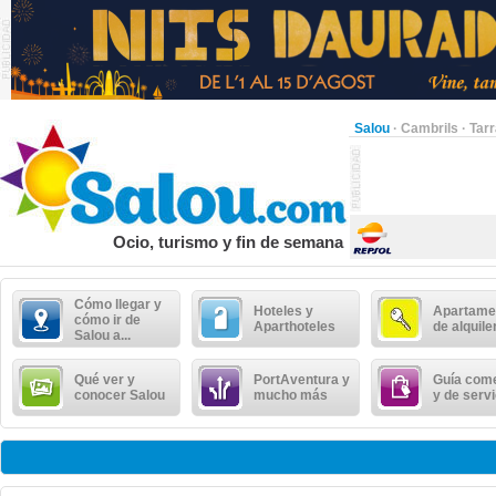
Salou
·
Cambrils
·
Tar
Ocio, turismo y fin de semana
Cómo llegar y
Hoteles y
Apartame
cómo ir de
Aparthoteles
de alquile
Salou a...
Qué ver y
PortAventura y
Guía come
conocer Salou
mucho más
y de serv