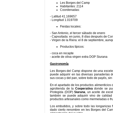
Les Borges del Camp
Habitantes: 2114
Coordenadas:
- Latitud 41.169657
- Longitud 1.019709
Fiestas locales:
- San Antonio, el tercer sábado de enero
- Capvuitada: en junio, 8 días después de Co
- Virgen de la Riera: el 8 de septiembre, aunq
Productos típicos:
- coca en recapte
- aceite de oliva virgen extra DOP Siurana
Gastronomía
Les Borges del Camp dispone de una excel
puede adquirir en las diversas panaderías de
sus cocas y del pan, sobre todo de payés, sin
En el apartado de los productos alimenticios d
agrotienda de la
Cooperativa
donde se pue
Protegida (DOP)
Siurana
, un aceite de exce
también se puede adquirir vino de calida
productos artesanales como mermeladas o fru
Los embutidos, y sobre todo las longanizas 
dado cierto renombre en les Borges del Camp