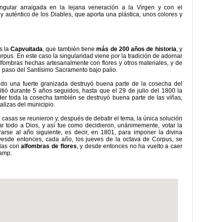
ingular arraigada en la lejana veneración a la Virgen y con el
l y auténtico de los Diables, que aporta una plástica, unos colores y
s la
Capvuitada
, que también tiene
más de 200 años de historia
, y
rpus. En este caso la singularidad viene por la tradición de adornar
lfombras hechas artesanalmente con flores y otros materiales, y de
l paso del Santísimo Sacramento bajo palio.
ando una fuerte granizada destruyó buena parte de la cosecha del
tió durante 5 años seguidos, hasta que el 29 de julio del 1800 la
er toda la cosecha también se destruyó buena parte de las viñas,
talizas del municipio.
s casas se reunieron y, después de debatir el tema, la única solución
r todo a Dios, y así fue como decidieron, unánimemente, votar la
arse al año siguiente, es decir, en 1801, para imponer la divina
. Desde entonces, cada año, los jueves de la octava de Corpus, se
adas con
alfombras de flores
, y desde entonces no ha vuelto a caer
Camp.