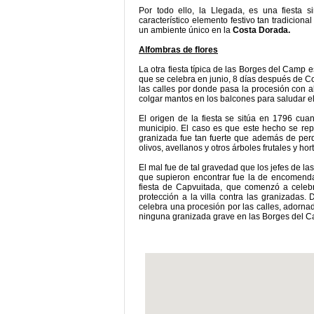
Por todo ello, la Llegada, es una fiesta s
característico elemento festivo tan tradiciona
un ambiente único en la
Costa Dorada.
Alfombras de flores
La otra fiesta típica de las Borges del Camp e
que se celebra en junio, 8 días después de Co
las calles por donde pasa la procesión con a
colgar mantos en los balcones para saludar e
El origen de la fiesta se sitúa en 1796 cu
municipio. El caso es que este hecho se repi
granizada fue tan fuerte que además de perd
olivos, avellanos y otros árboles frutales y hor
El mal fue de tal gravedad que los jefes de la
que supieron encontrar fue la de encomenda
fiesta de Capvuitada, que comenzó a celebr
protección a la villa contra las granizadas
celebra una procesión por las calles, adorn
ninguna granizada grave en las Borges del 