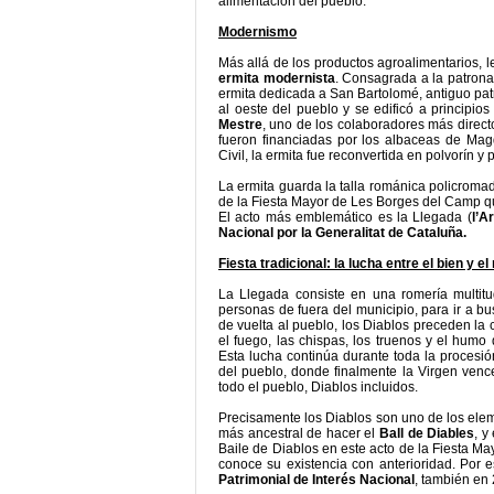
alimentación del pueblo.
Modernismo
Más allá de los productos agroalimentarios, 
ermita modernista
. Consagrada a la patrona 
ermita dedicada a San Bartolomé, antiguo patró
al oeste del pueblo y se edificó a principio
Mestre
, uno de los colaboradores más direc
fueron financiadas por los albaceas de Magda
Civil, la ermita fue reconvertida en polvorín y
La ermita guarda la talla románica policromad
de la Fiesta Mayor de Les Borges del Camp q
El acto más emblemático es la Llegada (
l’A
Nacional por la Generalitat de Cataluña.
Fiesta tradicional: la lucha entre el bien y el
La Llegada consiste en una romería multit
personas de fuera del municipio, para ir a bus
de vuelta al pueblo, los Diablos preceden la 
el fuego, las chispas, los truenos y el humo
Esta lucha continúa durante toda la procesión
del pueblo, donde finalmente la Virgen vence
todo el pueblo, Diablos incluidos.
Precisamente los Diablos son uno de los elem
más ancestral de hacer el
Ball de Diables
, y
Baile de Diablos en este acto de la Fiesta 
conoce su existencia con anterioridad. Por 
Patrimonial de Interés Nacional
, también en