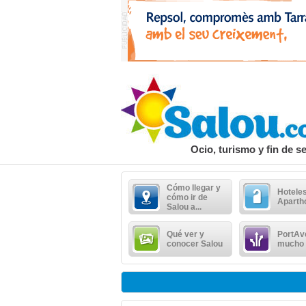
Ocio, turismo y fin de 
Cómo llegar y
Hoteles
cómo ir de
Aparth
Salou a...
Qué ver y
PortAv
conocer Salou
mucho