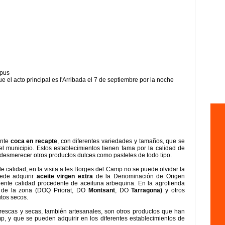
rpus
ue el acto principal es l'Arribada el 7 de septiembre por la noche
ente
coca en recapte
, con diferentes variedades y tamaños, que se
l municipio. Estos establecimientos tienen fama por la calidad de
 desmerecer otros productos dulces como pasteles de todo tipo.
e calidad, en la visita a les Borges del Camp no se puede olvidar la
de adquirir
aceite virgen extra
de la Denominación de Origen
lente calidad procedente de aceituna arbequina. En la agrotienda
d de la zona (DOQ Priorat, DO
Montsant
, DO
Tarragona)
y otros
tos secos.
frescas y secas, también artesanales, son otros productos que han
, y que se pueden adquirir en los diferentes establecimientos de