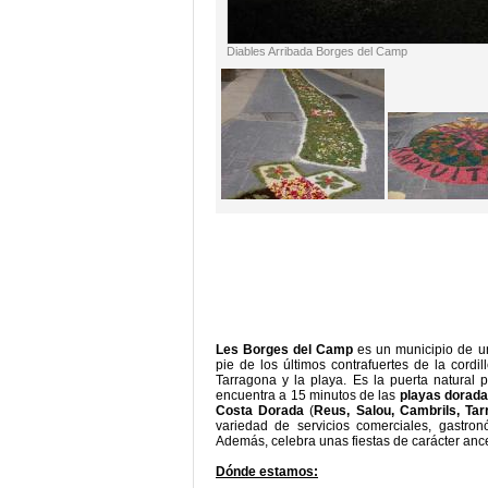
Diables Arribada Borges del Camp
Les Borges del Camp
es un municipio de un
pie de los últimos contrafuertes de la cordi
Tarragona y la playa. Es la puerta natural 
encuentra a 15 minutos de las
playas dorada
Costa Dorada
(
Reus, Salou, Cambrils, Tar
variedad de servicios comerciales, gastronó
Además
,
celebra
unas fiestas
de carácter
ance
D
ónde estamos: