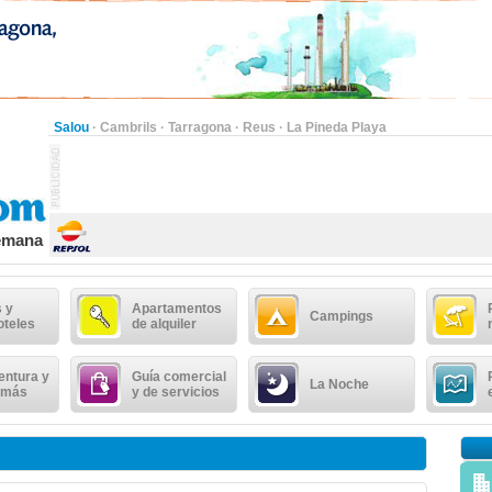
Salou
·
Cambrils
·
Tarragona
·
Reus
·
La Pineda Playa
semana
 y
Apartamentos
Campings
oteles
de alquiler
entura y
Guía comercial
La Noche
 más
y de servicios