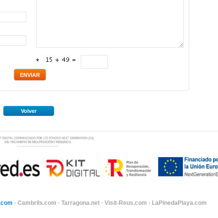
*
Volver
.com
·
Cambrils.com
·
Tarragona.net
·
Visit-Reus.com
·
LaPinedaPlaya.com