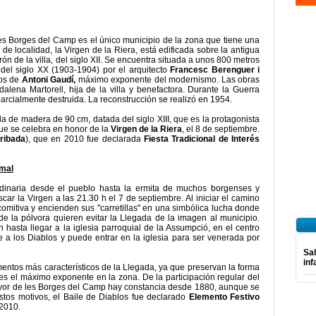
les Borges del Camp es el único municipio de la zona que tiene una
de localidad, la Virgen de la Riera, está edificada sobre la antigua
n de la villa, del siglo XII. Se encuentra situada a unos 800 metros
s del siglo XX (1903-1904) por el arquitecto
Francesc Berenguer i
tos de
Antoni Gaudí,
máximo exponente del modernismo. Las obras
lena Martorell, hija de la villa y benefactora. Durante la Guerra
 parcialmente destruida. La reconstrucción se realizó en 1954.
a de madera de 90 cm, datada del siglo XIII, que es la protagonista
ue se celebra en honor de la
Virgen de la Riera
, el 8 de septiembre.
rribada
), que en 2010 fue declarada
Fiesta Tradicional de Interés
 mal
udinaria desde el pueblo hasta la ermita de muchos borgenses y
car la Virgen a las 21.30 h el 7 de septiembre. Al iniciar el camino
comitiva y encienden sus "carretillas" en una simbólica lucha donde
 de la pólvora quieren evitar la Llegada de la imagen al municipio.
 hasta llegar a la iglesia parroquial de la Assumpció, en el centro
 a los Diablos y puede entrar en la iglesia para ser venerada por
Sal
inf
entos más característicos de la Llegada, ya que preservan la forma
 es el máximo exponente en la zona. De la participación regular del
Mayor de les Borges del Camp hay constancia desde 1880, aunque se
estos motivos, el Baile de Diablos fue declarado
Elemento Festivo
 2010.