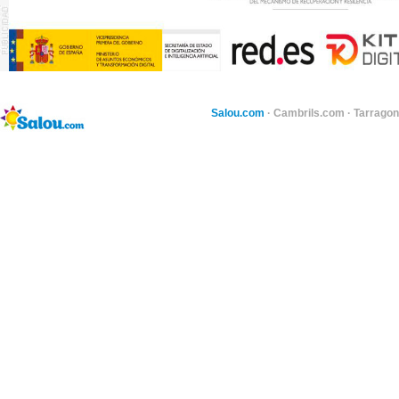
Salou.com
·
Cambrils.com
·
Tarragon