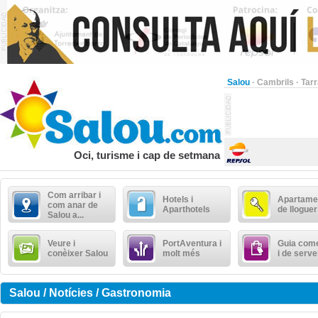
Salou
·
Cambrils
·
Tar
Oci, turisme i cap de setmana
Com arribar i
Hotels i
Apartame
com anar de
Aparthotels
de lloguer
Salou a...
Veure i
PortAventura i
Guia come
conèixer Salou
molt més
i de serve
Salou / Notícies / Gastronomia