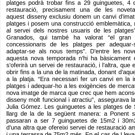
platges podrà trobar fins a 29 guinguetes, 4 
restauració, precisament una de les novet
aquest disseny exclusiu donem un canvi d’imatg
platges i posem una construcció emblemàtica, n
al servei dels nostres usuaris de les platges”
Granados, qui també ha valorat “el gran 
concessionaris de les platges per adequar-
adaptar-se als nous temps”. D’entre les nov
aquesta nova temporada n’hi ha bàsicament 
s’oferirà un servei de restauració, i l’altra, qu
obrir fins a la una de la matinada, donant d’a
a la platja. “Era necessari fer un canvi en la
platges i adequar-ho a les exigències de mercat 
nova imatge de marca que crec que hem acons
disseny molt funcional i atractiu”, assegurava l
Julia Gómez. Les guinguetes a les platges de S
llarg de la de la següent manera: a Ponent s
passaran a ser 7 guinguetes de 15m2 i 30m
d’una altra que ofereixi servei de restauració
i una terrassa de 75m2 més. En el cas de Llevan