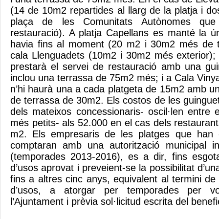
(14 de 10m2 repartides al llarg de la platja i do
plaça de les Comunitats Autònomes que 
restauració). A platja Capellans es manté la ú
havia fins al moment (20 m2 i 30m2 més de te
cala Llenguadets (10m2 i 30m2 més exterior);
prestarà el servei de restauració amb una g
inclou una terrassa de 75m2 més; i a Cala Viny
n’hi haurà una a cada platgeta de 15m2 amb u
de terrassa de 30m2. Els costos de les guingue
dels mateixos concessionaris- oscil·len entre 
més petits- als 52.000 en el cas dels restaura
m2. Els empresaris de les platges que han 
comptaran amb una autorització municipal in
(temporades 2013-2016), es a dir, fins esgota
d’usos aprovat i preveient-se la possibilitat d’
fins a altres cinc anys, equivalent al termini de
d’usos, a atorgar per temporades per vo
l’Ajuntament i prèvia sol·licitud escrita del benefic