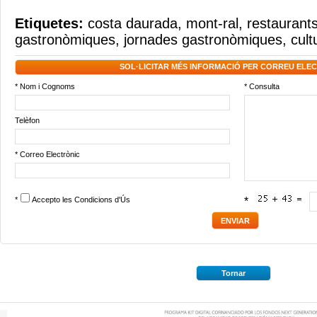
Etiquetes:
costa daurada
,
mont-ral
,
restaurants
gastronòmiques
,
jornades gastronòmiques
,
cult
SOL·LICITAR MÉS INFORMACIÓ PER CORREU ELE
* Nom i Cognoms
* Consulta
Telèfon
* Correo Electrònic
*
Accepto les
Condicions d'Ús
*
Tornar