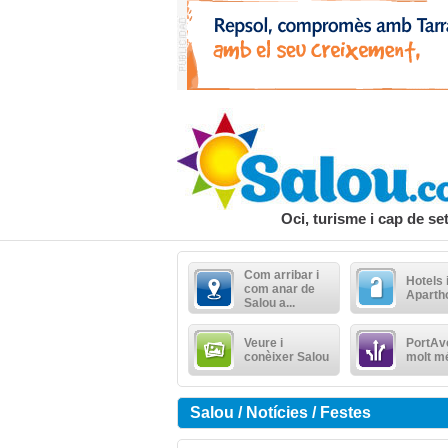
Oci, turisme i cap de s
Com arribar i
Hotels 
com anar de
Aparth
Salou a...
Veure i
PortAve
conèixer Salou
molt m
Salou / Notícies / Festes