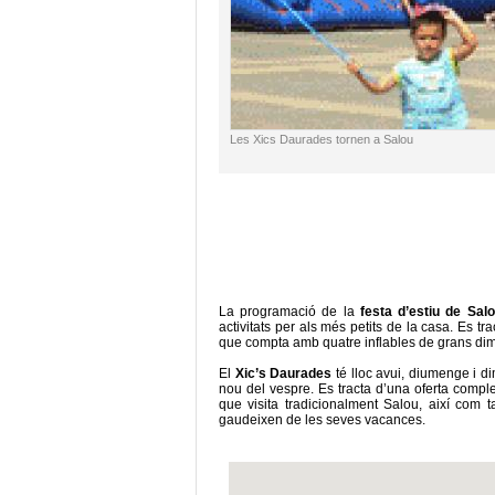
Les Xics Daurades tornen a Salou
La programació de la
festa d’estiu de Sal
activitats per als més petits de la casa. Es tr
que compta amb quatre inflables de grans dimen
El
Xic’s Daurades
té lloc avui, diumenge i di
nou del vespre. Es tracta d’una oferta comple
que visita tradicionalment Salou, així com 
gaudeixen de les seves vacances.