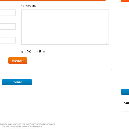
* Consulta
*
Tornar
Sal