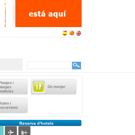
Platges i
On menjar
platges
nudistes
Rutes i
excursions
Reserva d'hotels