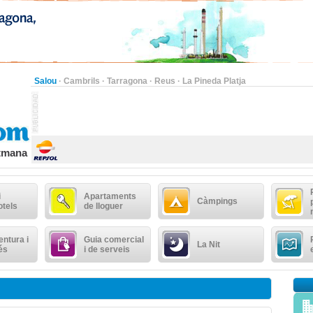
Salou
·
Cambrils
·
Tarragona
·
Reus
·
La Pineda Platja
etmana
i
Apartaments
Càmpings
otels
de lloguer
ntura i
Guia comercial
La Nit
és
i de serveis