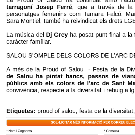
La Proud of Salou ha continuat amb l’actu
tarragoní Josep Ferré
, que a través de la 
personatges femenins com Tamara Falcó, Ma
Sara Montiel, també ha reivindicat els drets LG
La música del
Dj Grey
ha posat punt final a l
caràcter famíliar.
SALOU S'OMPLE DELS COLORS DE L'ARC D
A més de la Proud of Salou - Festa de la Div
de Salou ha pintat bancs, passos de viana
públics amb els colors de l'arc de Sant Ma
convivència, respecte a la diversitat i rebuig a lg
Etiquetes:
proud of salou
,
festa de la diversitat
SOL·LICITAR MÉS INFORMACIÓ PER CORREU ELE
* Nom i Cognoms
* Consulta