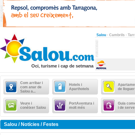
Salou
·
Cambrils
·
Tar
Oci, turisme i cap de setmana
Com arribar i
Hotels i
Apartame
com anar de
Aparthotels
de lloguer
Salou a...
Veure i
PortAventura i
Guia come
conèixer Salou
molt més
i de serve
Salou / Notícies / Festes