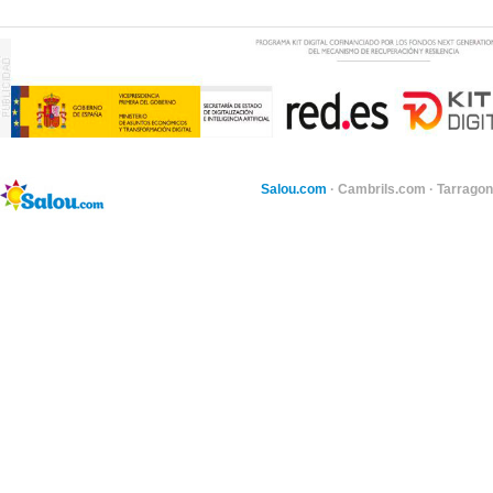
Salou.com
·
Cambrils.com
·
Tarragon