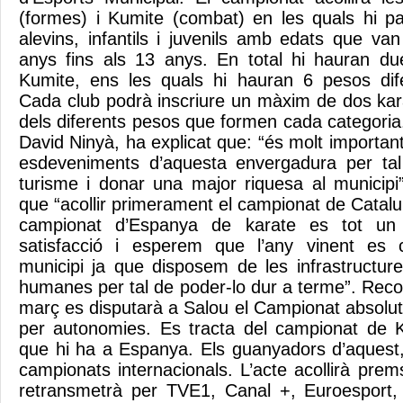
(formes) i Kumite (combat) en les quals hi par
alevins, infantils i juvenils amb edats que 
anys fins als 13 anys. En total hi hauran du
Kumite, ens les quals hi hauran 6 pesos dife
Cada club podrà inscriure un màxim de dos ka
dels diferents pesos que formen cada categoria.
David Ninyà, ha explicat que: “és molt important 
esdeveniments d’aquesta envergadura per tal
turisme i donar una major riquesa al municip
que “acollir primerament el campionat de Catalu
campionat d’Espanya de karate es tot un 
satisfacció i esperem que l’any vinent es c
municipi ja que disposem de les infrastructur
humanes per tal de poder-lo dur a terme”. Reco
març es disputarà a Salou el Campionat absolu
per autonomies. Es tracta del campionat de 
que hi ha a Espanya. Els guanyadors d’aquest, 
campionats internacionals. L’acte acollirà prem
retransmetrà per TVE1, Canal +, Euroesport, 