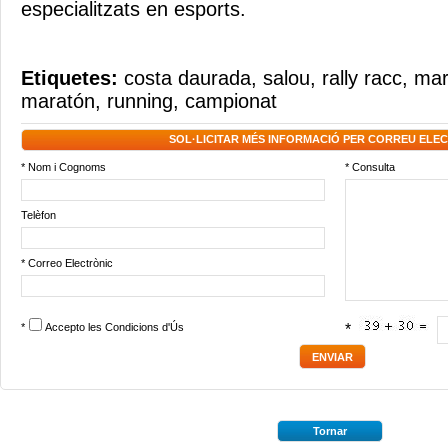
especialitzats en esports.
Etiquetes:
costa daurada
,
salou
,
rally racc
,
mar
maratón
,
running
,
campionat
SOL·LICITAR MÉS INFORMACIÓ PER CORREU ELE
* Nom i Cognoms
* Consulta
Telèfon
* Correo Electrònic
*
Accepto les
Condicions d'Ús
*
Tornar