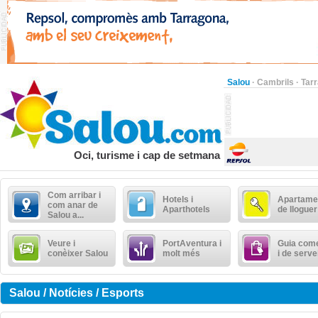
Salou
·
Cambrils
·
Tar
Oci, turisme i cap de setmana
Com arribar i
Hotels i
Apartame
com anar de
Aparthotels
de lloguer
Salou a...
Veure i
PortAventura i
Guia come
conèixer Salou
molt més
i de serve
Salou / Notícies / Esports