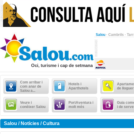
Salou
·
Cambrils
·
Tar
Oci, turisme i cap de setmana
Com arribar i
Hotels i
Apartame
com anar de
Aparthotels
de lloguer
Salou a...
Veure i
PortAventura i
Guia come
conèixer Salou
molt més
i de serve
Salou / Notícies / Cultura