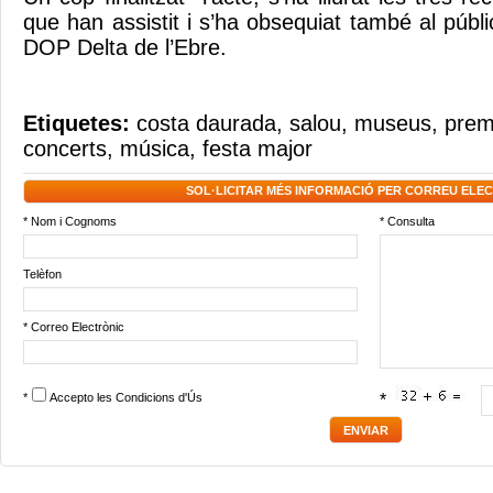
que han assistit i s’ha obsequiat també al púb
DOP Delta de l’Ebre.
Etiquetes:
costa daurada
,
salou
,
museus
,
premi
concerts
,
música
,
festa major
SOL·LICITAR MÉS INFORMACIÓ PER CORREU ELE
* Nom i Cognoms
* Consulta
Telèfon
* Correo Electrònic
*
Accepto les
Condicions d'Ús
*