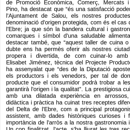
de Promoció Econòmica, Comerç, Mercats 
Pino, ha destacat que “és una satisfacció pod
l’Ajuntament de Salou, els nostres productes
denominació d’origen protegida, com és el cas d
l’Ebre; ja que són la bandera cultural i gastr
comarques i símbol d’una saludable alimenta
destacar també, que “aquest taller de cuina o
dubte ens ha permès oferir als nostres ciuta
propera i divertida, de com cuinar-lo amb 
Elisabet Jiménez, tècnica del Projecte Product
ha assenyalat que “des de la Diputació apost
els productors i els venedors, per tal de don
producte que el consumidor podrà trobar a le
garantirà l’origen i la qualitat”. La prestigiosa 
amb una dilatada experiència en arrossos
didàctica i pràctica ha cuinat tres receptes dif
del Delta de l’Ebre, com a principal protagonis
assistent, amb dades històriques curioses i f
importància de l’arròs a la nostra gastronomia i
Un cop finalitzat l’acte, s’ha lliurat les tres r