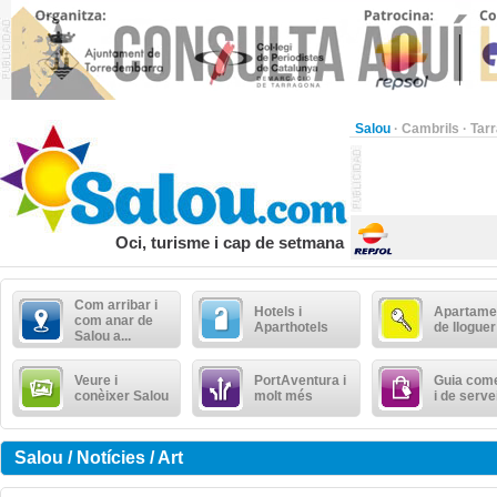
Salou
·
Cambrils
·
Tar
Oci, turisme i cap de setmana
Com arribar i
Hotels i
Apartame
com anar de
Aparthotels
de lloguer
Salou a...
Veure i
PortAventura i
Guia come
conèixer Salou
molt més
i de serve
Salou / Notícies / Art