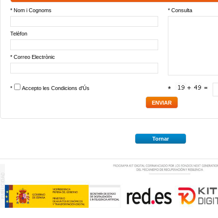
* Nom i Cognoms
* Consulta
Telèfon
* Correo Electrònic
*
Accepto les
Condicions d'Ús
*
Tornar