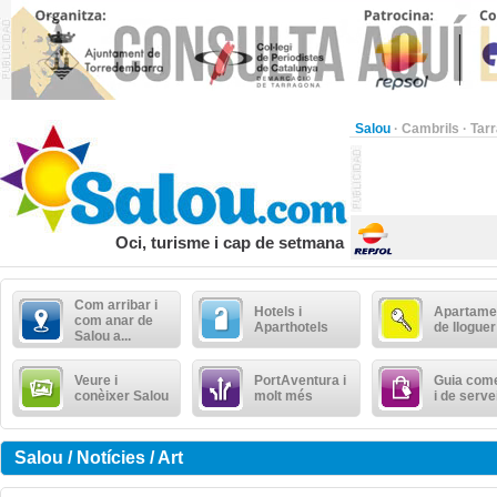
Salou
·
Cambrils
·
Tar
Oci, turisme i cap de setmana
Com arribar i
Hotels i
Apartame
com anar de
Aparthotels
de lloguer
Salou a...
Veure i
PortAventura i
Guia come
conèixer Salou
molt més
i de serve
Salou / Notícies / Art