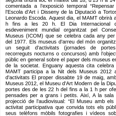
segona tindrà lloc el mateix dia 18, d’13 h a 14 
comentada a l’exposició temporal “Repensar
l’Escola d’Art i Disseny de la Diputació a Tort
Leonardo Escoda. Aquest dia, el MAMT obrirà al
h fins a les 20 h. El Dia Internacional
esdeveniment mundial organitzat pel Consel
Museus (ICOM) que se celebra cada any per 
del 1977. Els museus d’arreu del món organitz
un seguit d’activitats (jornades de portes 
recorreguts nocturns o concursos) amb l’object
públic en general sobre el paper dels museus 
de la societat. Enguany aquesta cita celebra 
MAMT participa a la Nit dels Museus 2012 a
d’activitats El proper dissabte 19 de maig, am
Museus 2012, el Museu d’Art Modern de la Diput
portes des de les 22 h del fins a la 1 h per ofer
pensades per a grans i petits. Així, A la sala d
projecció de l’audiovisual: “El Museu amb els t
activitat participativa que convida tots els pú
seus telèfons mòbils fotografies i vídeos so