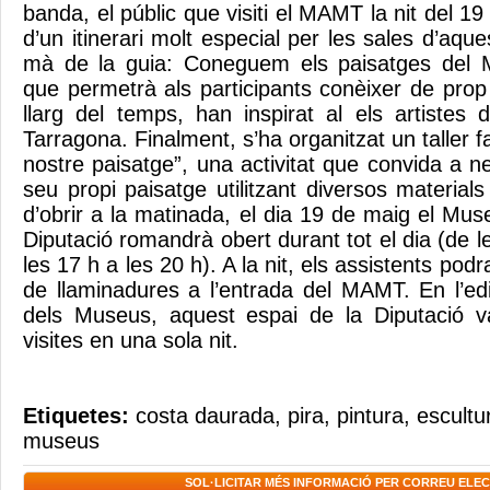
banda, el públic que visiti el MAMT la nit del 1
d’un itinerari molt especial per les sales d’aque
mà de la guia: Coneguem els paisatges del 
que permetrà als participants conèixer de prop
llarg del temps, han inspirat al els artiste
Tarragona. Finalment, s’ha organitzat un taller fam
nostre paisatge”, una activitat que convida a n
seu propi paisatge utilitzant diversos material
d’obrir a la matinada, el dia 19 de maig el Mu
Diputació romandrà obert durant tot el dia (de le
les 17 h a les 20 h). A la nit, els assistents podr
de llaminadures a l’entrada del MAMT. En l’edi
dels Museus, aquest espai de la Diputació 
visites en una sola nit.
Etiquetes:
costa daurada
,
pira
,
pintura
,
escultu
museus
SOL·LICITAR MÉS INFORMACIÓ PER CORREU ELE