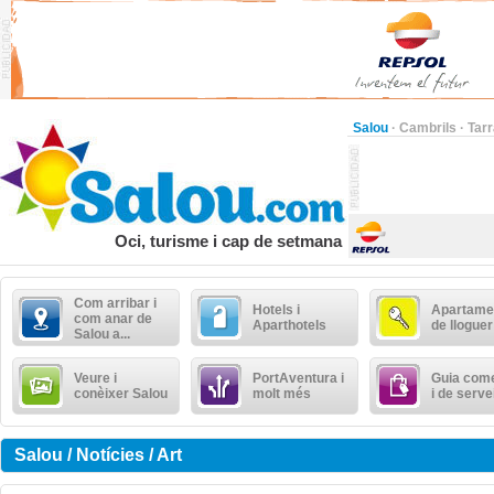
Salou
·
Cambrils
·
Tar
Oci, turisme i cap de setmana
Com arribar i
Hotels i
Apartame
com anar de
Aparthotels
de lloguer
Salou a...
Veure i
PortAventura i
Guia come
conèixer Salou
molt més
i de serve
Salou / Notícies / Art