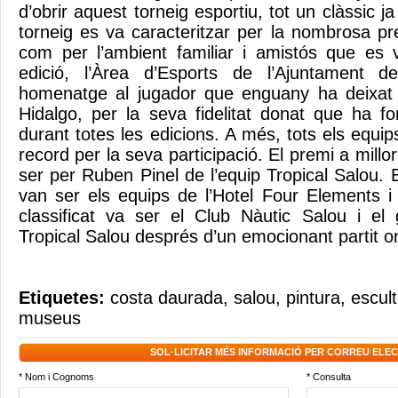
d’obrir aquest torneig esportiu, tot un clàssic j
torneig es va caracteritzar per la nombrosa pr
com per l’ambient familiar i amistós que es 
edició, l’Àrea d’Esports de l’Ajuntament 
homenatge al jugador que enguany ha deixat 
Hidalgo, per la seva fidelitat donat que ha fo
durant totes les edicions. A més, tots els equ
record per la seva participació. El premi a millor
ser per Ruben Pinel de l’equip Tropical Salou. El
van ser els equips de l’Hotel Four Elements i
classificat va ser el Club Nàutic Salou i el
Tropical Salou després d’un emocionant partit 
Etiquetes:
costa daurada
,
salou
,
pintura
,
escul
museus
SOL·LICITAR MÉS INFORMACIÓ PER CORREU ELE
* Nom i Cognoms
* Consulta