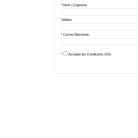
* Nom i Cognoms
Telèfon
* Correo Electrònic
*
Accepto les
Condicions d'Ús