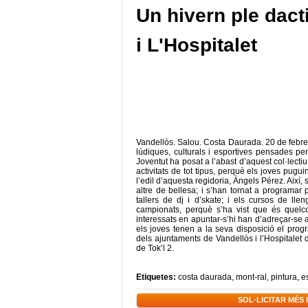
Un hivern ple dact
i L'Hospitalet
Vandellòs. Salou. Costa Daurada. 20 de febrer
lúdiques, culturals i esportives pensades per
Joventut ha posat a l’abast d’aquest col·lecti
activitats de tot tipus, perquè els joves pug
l’edil d’aquesta regidoria, Àngels Pérez. Així,
altre de bellesa; i s’han tornat a programar
tallers de dj i d’skate; i els cursos de ll
campionats, perquè s’ha vist que és quelco
interessats en apuntar-s’hi han d’adreçar-se a
els joves tenen a la seva disposició el prog
dels ajuntaments de Vandellòs i l’Hospitalet 
de Tok’l 2.
Etiquetes:
costa daurada
,
mont-ral
,
pintura
,
e
SOL·LICITAR MÉS