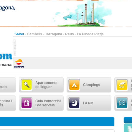
Salou
·
Cambrils
·
Tarragona
·
Reus
·
La Pineda Platja
etmana
i
Apartaments
Càmpings
otels
de lloguer
ntura i
Guia comercial
La Nit
és
i de serveis