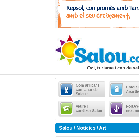
Oci, turisme i cap de s
Com arribar i
Hotels 
com anar de
Aparth
Salou a...
Veure i
PortAve
conèixer Salou
molt m
Salou / Notícies / Art