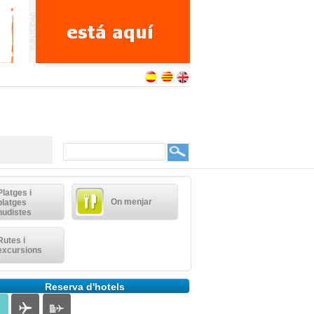
Platges i
On menjar
platges
nudistes
Rutes i
excursions
Reserva d'hotels