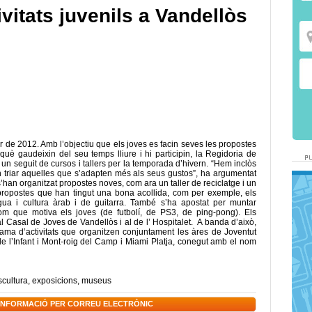
ivitats juvenils a Vandellòs
 de 2012. Amb l’objectiu que els joves es facin seves les propostes
què gaudeixin del seu temps lliure i hi participin, la Regidoria de
u un seguit de cursos i tallers per la temporada d’hivern. “Hem inclòs
uin triar aquelles que s’adapten més als seus gustos”, ha argumentat
 s’han organitzat propostes noves, com ara un taller de reciclatge i un
 propostes que han tingut una bona acollida, com per exemple, els
engua i cultura àrab i de guitarra. També s’ha apostat per muntar
m que motiva els joves (de futbolí, de PS3, de ping-pong). Els
l Casal de Joves de Vandellòs i al de l’ Hospitalet. A banda d’això,
rama d’activitats que organitzen conjuntament les àres de Joventut
de l’Infant i Mont-roig del Camp i Miami Platja, conegut amb el nom
scultura
,
exposicions
,
museus
 INFORMACIÓ PER CORREU ELECTRÒNIC