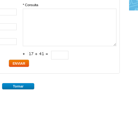
* Consulta
*
Tornar