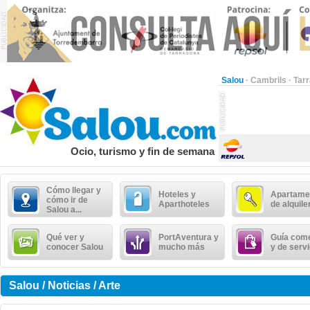
Salou
·
Cambrils
·
Tar
Ocio, turismo y fin de semana
Cómo llegar y
Hoteles y
Apartame
cómo ir de
Aparthoteles
de alquile
Salou a...
Qué ver y
PortAventura y
Guía come
conocer Salou
mucho más
y de serv
Salou / Noticias / Arte