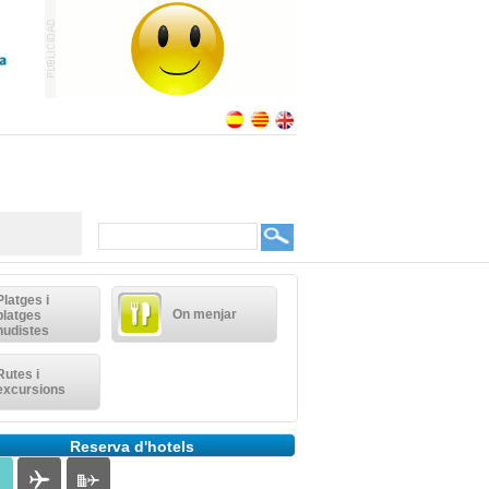
Platges i
On menjar
platges
nudistes
Rutes i
excursions
Reserva d'hotels