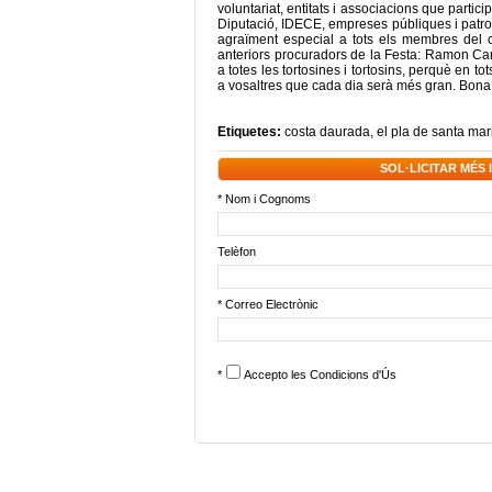
voluntariat, entitats i associacions que partici
Diputació, IDECE, empreses públiques i patroc
agraïment especial a tots els membres del c
anteriors procuradors de la Festa: Ramon Cardú
a totes les tortosines i tortosins, perquè en t
a vosaltres que cada dia serà més gran. Bona
Etiquetes:
costa daurada
,
el pla de santa mar
SOL·LICITAR MÉS
* Nom i Cognoms
Telèfon
* Correo Electrònic
*
Accepto les
Condicions d'Ús