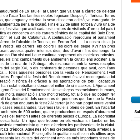
inauguració de Lo Taulell al Carrer, que va anar a càrrec de delegat
, i de l'acte "Les famílies nobles llegeixen Despuig". Tortosa. Terres
sa, que enguany celebra la seva dissetena edició, va carregada de
 ambientada per a la ocasió. Fins el 22 de juliol Tortosa viurà una de
, festivitat que acull cada estiu milers de visitants d'arreu del país i
tica es concentra en els carrers cèntrics de la capital del Baix Ebre.
brir el sud de Catalunya. A continuació reproduïm el parlament
àrrec de l'alcalde de Tortosa, en Ferran Bel: La nostra ciutat ja
 vestits, els carrers, els colors i les olors del segle XVI han pres
urant aquests quatre intensos dies, des d’avui i fins diumenge, la
e no l’ha vist mai i que continua sorprenent als mateixos tortosins.
s, els cinc campaments que ambienten la ciutat i ens acosten a la
es de la ruta de la Saboga, els restaurants amb la seves receptes
s del segle XVI, o els centenars de persones que avui, com l’any
poca,... Totes aquestes persones són la Festa del Renaixement. I vull
cies. Perquè si la festa del Renaixement és avui reconeguda a tot
reació històrica és gràcies a les aportacions de tots i cadascun
an estat treballant i donant el millor de si mateixos. L’Ajuntament
una gran Festa del Renaixement. Uns esforços essencialment humans,
b molta imaginació i amb molt d’esforç, tot allò que no podem fer
all i la dedicació dels centenars de persones que fan que la Festa
à de gran enguany la festa? Al carrer, ja ho han pogut veure venint
i cases engalanades, tavernes i taulells plens de gent. En l’apartat
rer amb més de 500 actors, quatre produccions en espais d'aforament
Sal
ies del territori i altres de diferents països d'Europa. La rigorositat
questa festa. Un rigor que trobem en els vestuaris i també en les
osteria renaixentista que ens ofereixen les pastisseries de la ciutat.
cats d’època. Aquestes són les credencials d'una festa arrelada a
ció internacional. Els segells de qualitat recollits en els últims anys
presenta les ciutats del continent amb les més importants festes de