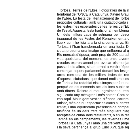
Tortosa. Terres de l'Ebre. Fotografies de la 
territorial de l'ONCE a Catalunya, Xavier Grau
de l'Ebre. La festa del Renaixement de Torto
propostes culturals i amb una ciutat bolcada i
les festes més esperades de les Terres de l'Ebre
de l'estat. Aquesta festa tradicional i emblemà
Un dels millors caps de setmana per desco
inaugural de les Festes del Renaixement a c
llueix com ho feia ara fa cinc-cents anys. Els
Tortosa i l’han transformada en una festa. D
ciutat presenta una imatge que enlluerna al qu
Els mercats d’època, amb prop de 200 parade
vida quotidiana del moment, les onze tavern
creades expressament per evocar els menjar
passat i els altres, s’han tornat a vestir d’è
començar aquest parlament donant-los les grà
arreu com una de les millors festes de rec
d’aquests ciutadans, que durant molts mesos h
de Tortosa ha redoblat els esforços per fer 
perquè en els moments actuals toca suplir am
amb diners. Reitero el meu agraïment al treb
sigui cada any més gran i més potent. Com ser
cap aquí. Molta gent vestida d’època, carrers 
artístic, més de 60 espectacles diaris al car
limitat, i una equilibrada presència de company
històrica és un dels trets més singulars d'a
receptes de cuina dels restaurants, o en la reb
També en els campaments, les tavernes i mer
Tortosa i a Catalunya i amb una creixent projec
i la seva pertinença al grup Euro XVI, que re