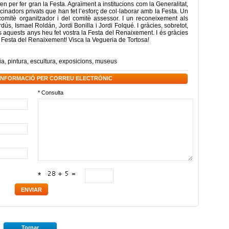
pen per fer gran la Festa. Agraïment a institucions com la Generalitat,
inadors privats que han fet l’esforç de col·laborar amb la Festa. Un
omitè organitzador i del comitè assessor. I un reconeixement als
s, Ismael Roldán, Jordi Bonilla i Jordi Folqué. I gràcies, sobretot,
ots aquests anys heu fet vostra la Festa del Renaixement. I és gràcies
 Festa del Renaixement! Visca la Vegueria de Tortosa!
ia
,
pintura
,
escultura
,
exposicions
,
museus
 INFORMACIÓ PER CORREU ELECTRÒNIC
* Consulta
*
Tornar