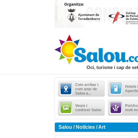
Oci, turisme i cap de s
Com arribar i
Hotels 
com anar de
Aparth
Salou a...
Veure i
PortAve
conèixer Salou
molt m
Salou / Notícies / Art