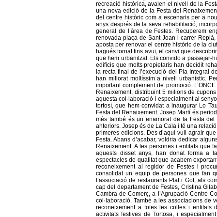
recreació històrica, avalen el nivell de la F
una nova edició de la Festa del Renaixement 
del centre històric com a escenaris per a no
anys després de la seva rehabilitació, incorp
general de l’àrea de Festes. Recuperem en
renovada plaça de Sant Joan i carrer Replà, 
aposta per renovar el centre històric de la ciu
hagués tornat fins avui, el canvi que descobrir
que hem urbanitzat. Els convido a passejar-hi 
edificis que molts propietaris han decidit reh
la recta final de l’execució del Pla Integral d
han millorat moltíssim a nivell urbanístic. 
important complement de promoció. L’ONCE h
Renaixement, distribuint 5 milions de cupons 
aquesta col·laboració i especialment al senyo
tortosí, que hem convidat a inaugurar Lo Tau
Festa del Renaixement. Josep Martí és periodi
més també és un enamorat de la Festa del Re
anteriors. Josep és de La Cala i té una relació
primeres edicions. Des d’aquí vull agrair que 
Festa. Abans d’acabar, voldria dedicar algun
Renaixement. A les persones i entitats que f
aquests disset anys, han donat forma a l
espectacles de qualitat que acabem exportant 
reconeixement al regidor de Festes i pro
consolidat un equip de persones que fan q
l’associació de restaurants Plat i Got, als co
cap del departament de Festes, Cristina Gilabe
Cambra de Comerç, a l’Agrupació Centre Come
col·laboració. També a les associacions de v
reconeixement a totes les colles i entitats 
activitats festives de Tortosa, i especial