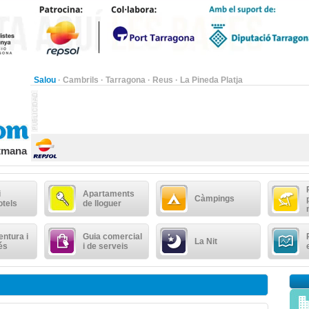
Salou
·
Cambrils
·
Tarragona
·
Reus
·
La Pineda Platja
etmana
i
Apartaments
Càmpings
otels
de lloguer
ntura i
Guia comercial
La Nit
és
i de serveis