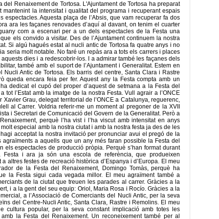
esta del Renaixement de Tortosa. L'Ajuntament de Tortosa ha preparat
mantenint la intensitat i qualitat del programa i recuperant espais
us espectacles. Aquesta plaça de l’Absis, que vam recuperar fa dos
ora ara les façanes renovades d’aquí al davant, on tenim el cuarter
guany com a escenari per a un dels espectacles de la Festa una
que els convido a visitar. Des de l’Ajuntament continuem la nostra
tat. Si algú hagués estat al nucli antic de Tortosa fa quatre anys i no
ia seria molt notable. No faré un repàs ara a tots els carrers i places
aquests dies i a redescobrir-los. I a admirar també les façanes dels
abilitar, també amb el suport de l’Ajuntament i Generalitat. Estem en
el Nucli Antic de Tortosa. Els barris del centre, Santa Clara i Rastre
Però queda encara feia per fer. Aquest any la Festa compta amb un
a dedicat el cupó del proper d’aquest de setmana a la Festa del
a tot l’Estat amb la imatge de la nostra Festa. Vull agrair a l’ONCE
r Xavier Grau, delegat territorial de l’ONCE a Catalunya, reguerenc,
lell al Carrer. Voldria referir-me un moment al pregoner de la XVII
sta i Secretari de Comunicació del Govern de la Generalitat. Però a
naixement, perquè l’ha vist i l’ha viscut amb intensitat en anys
 molt especial amb la nostra ciutat i amb la nostra festa ja des de les
hagi acceptat la nostra invitació per pronunciar avui el pregó de la
s agraïments a aquells que un any més faran possible la Festa del
an els espectacles de producció pròpia. Perquè s’han format durant
a Festa i ara ja són una escola de referència, que produeixen
a altres festes de recreació històrica d’Espanya i d’Europa. El meu
curador de la Festa del Renaixement, Domingo Tomàs, perquè ha
ue la Festa sigui cada vegada millor. El meu agraïment també a
merciants de la ciutat que treuen les parades al carrer. Gràcies a la
rt, i a la gent del seu equip: Oriol, Maria Rosa i Rocío. Gràcies a la
rcial, a l’Associació de Comerciants del Nucli Antic, per la seva
eïns del Centre-Nucli Antic, Santa Clara, Rastre i Remolins. El meu
de cultura popular, per la seva constant implicació amb totes les
ment amb la Festa del Renaixement. Un reconeixement també per al