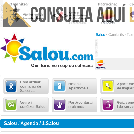
Salou
·
Cambrils
·
Tar
Oci, turisme i cap de setmana
Com arribar i
Hotels i
Apartame
com anar de
Aparthotels
de lloguer
Salou a...
Veure i
PortAventura i
Guia come
conèixer Salou
molt més
i de serve
Salou / Agenda / 1.Salou