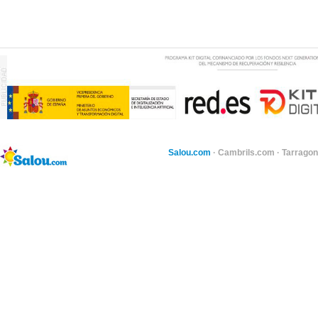
Salou.com
·
Cambrils.com
·
Tarragon