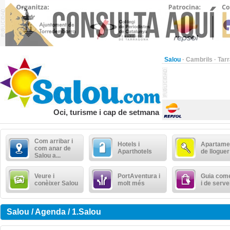
Salou
·
Cambrils
·
Tar
Oci, turisme i cap de setmana
Com arribar i
Hotels i
Apartame
com anar de
Aparthotels
de lloguer
Salou a...
Veure i
PortAventura i
Guia come
conèixer Salou
molt més
i de serve
Salou / Agenda / 1.Salou