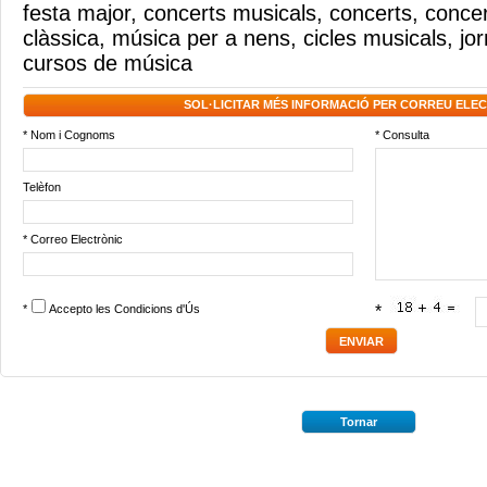
festa major
,
concerts musicals
,
concerts
,
concer
clàssica
,
música per a nens
,
cicles musicals
,
jo
cursos de música
SOL·LICITAR MÉS INFORMACIÓ PER CORREU ELE
* Nom i Cognoms
* Consulta
Telèfon
* Correo Electrònic
*
Accepto les
Condicions d'Ús
*
Tornar