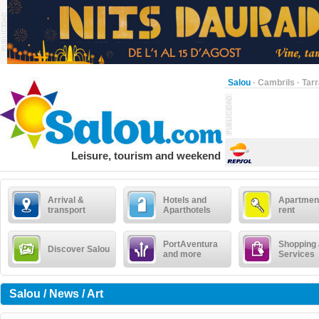
Salou
·
Cambrils
·
Tar
Leisure, tourism and weekend
Arrival &
Hotels and
Apartment
transport
Aparthotels
rent
PortAventura
Shopping
Discover Salou
and more
Services
Salou / News / Art