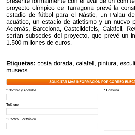
presente formalmente con el aval de un comité 
proyecto olímpico de Tarragona prevé la cons
estadio de fútbol para el Nàstic, un Palau d
acuático, un estadio de atletismo y un nuevo p
Además, Barcelona, Castelldefels, Calafell, Re
serían subsedes del proyecto, que prevé un 
1.500 millones de euros.
Etiquetas:
costa dorada
,
calafell
,
pintura
,
escul
museos
SOLICITAR MÁS INFORMACIÓN POR CORREO ELEC
* Nombre y Apellidos
* Consulta
Teléfono
* Correo Electrónico