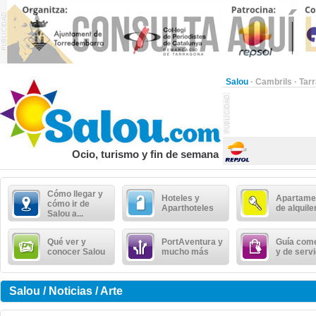
Salou
·
Cambrils
·
Tar
Ocio, turismo y fin de semana
Cómo llegar y
Hoteles y
Apartame
cómo ir de
Aparthoteles
de alquile
Salou a...
Qué ver y
PortAventura y
Guía come
conocer Salou
mucho más
y de serv
Salou / Noticias / Arte