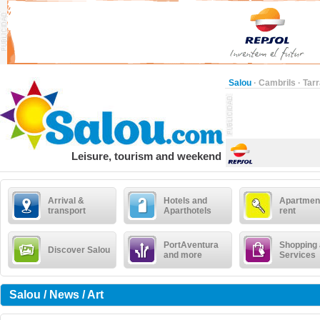
Salou
·
Cambrils
·
Tar
Leisure, tourism and weekend
Arrival &
Hotels and
Apartment
transport
Aparthotels
rent
PortAventura
Shopping
Discover Salou
and more
Services
Salou / News / Art