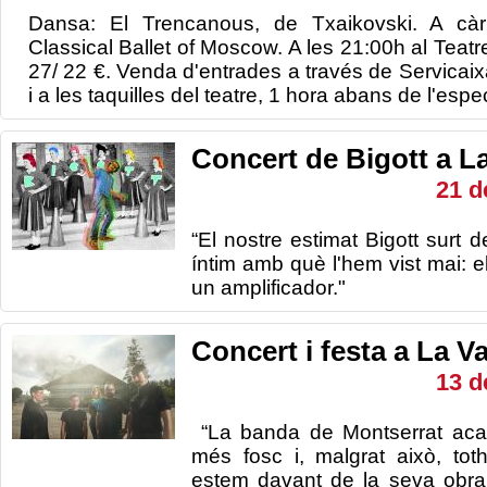
Dansa: El Trencanous, de Txaikovski. A cà
Classical Ballet of Moscow. A les 21:00h al Teatr
27/ 22 €. Venda d'entrades a través de Servicaix
i a les taquilles del teatre, 1 hora abans de l'espe
Concert de Bigott a L
21 d
“El nostre estimat Bigott surt 
íntim amb què l'hem vist mai: el
un amplificador."
Concert i festa a La V
13 d
“La banda de Montserrat acab
més fosc i, malgrat això, to
estem davant de la seva obra