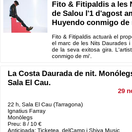
Fito & Fitipaldis a les
de Salou l'1 d'agost a
Huyendo conmigo de 
Fito &
Fitipaldis
actuarà el
prop
el marc
de les
Nits
Daurades
i
de la seva exitosa
gira.
L'artis
conmigo
de mi
'
.
La Costa Daurada de nit. Monóleg
Sala El Cau.
29 n
22 h, Sala El Cau (Tarragona)
Ignatius Farray
Monòlegs
Preu: 8 / 10 €
Anticipada: Ticketea, delCamp i Shiva Music