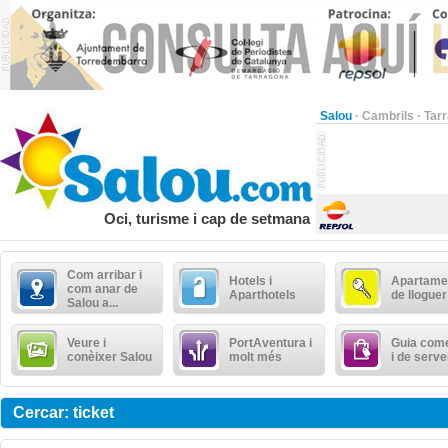
Salou
·
Cambrils
·
Tar
Oci, turisme i cap de setmana
Com arribar i
Hotels i
Apartame
com anar de
Aparthotels
de lloguer
Salou a...
Veure i
PortAventura i
Guia come
conèixer Salou
molt més
i de serve
Cercar: ticket