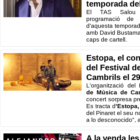
temporada de
El TAS Salou 
programació de t
d'aquesta temporad
amb David Bustama
caps de cartell.
Estopa, el co
del Festival d
Cambrils el 29
L'organització del
de Música de Ca
concert sorpresa pr
Es tracta d
'Estopa,
del Pinaret el seu 
a lo desconocido", a
A la venda les