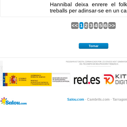
Hannibal deixa enrere el folk
treballs per adinsar-se en un cam
<<
1
2
3
4
5
6
>>
Tornar
Salou.com
·
Cambrils.com
·
Tarragon