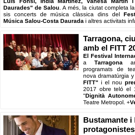
Luis Fonsi, India Martínez, Vanesa Martín i
Daurades" de Salou
. A més, la ciutat completa 
sis concerts de música clàssica dins del
Fes
Música Salou-Costa Daurada
i altres activitats in
Tarragona, ciu
amb el FITT 2
El Festival Intern
a
Tarragona
amb
programats de tea
nova dramatúrgia y
FITT"
i el nou
pre
2017 obre teló el 
"
Dignità Autonome
Teatre Metropol. +
V
Bustamante i
protagonistes