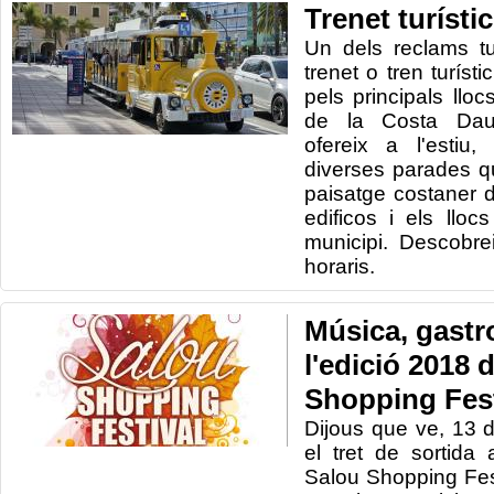
Trenet turísti
Un dels
reclams
t
trenet
o
tren
turístic
pels
principals lloc
de la Costa
Dau
ofereix
a l'estiu
diverses
parades q
paisatge
costaner
edificos
i els lloc
municipi. Descobre
horaris.
Música, gastr
l'edició 2018 
Shopping Fest
Dijous que ve, 13 
el tret de sortida
Salou Shopping Fest