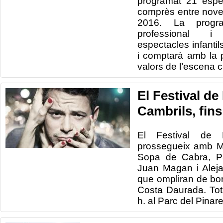
programat 21 espe
comprès entre nove
2016. La progra
professional i
espectacles infantil
i comptarà amb la 
valors de l’escena c
El Festival de
Cambrils, fins
El Festival
de 
prossegueix
amb M
Sopa
de Cabra
,
P
Juan
Magan
i Alej
que ompliran
de bo
Costa
Daurada.
Tot
h
.
al Parc del
Pinare