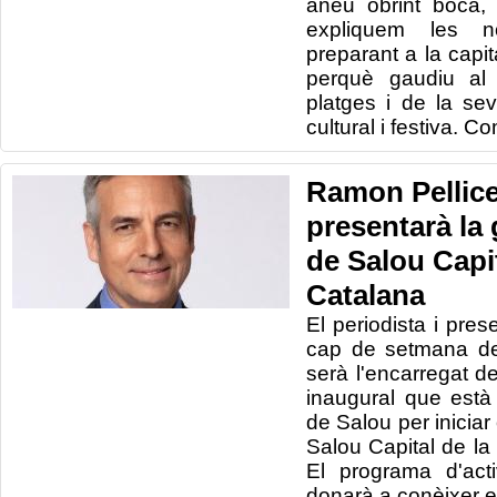
aneu obrint boca,
expliquem les n
preparant a la capi
perquè gaudiu al
platges i de la se
cultural i festiva. 
Ramon Pellice
presentarà la 
de Salou Capit
Catalana
El periodista i pres
cap de setmana de
serà l'encarregat d
inaugural que està
de Salou per iniciar
Salou Capital de la
El programa d'acti
donarà a conèixer el