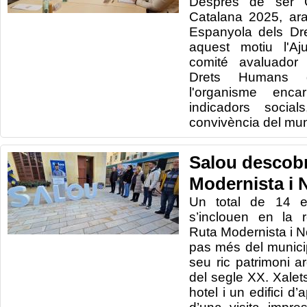
Després de ser C
Catalana 2025, ara
Espanyola dels Dr
aquest motiu l'Aj
comité avaluador 
Drets Humans d
l'organisme encar
indicadors social
convivència del muni
Salou descobr
Modernista i 
Un total de 14 ed
s’inclouen en la 
Ruta Modernista i N
pas més del municip
seu ric patrimoni ar
del segle XX. Xalets
hotel i un edifici d