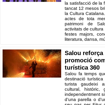
la satisfacció de la
tancat 12 mesos bri
la Cultura Catalana
actes de tota me
patrimoni de Salo
activitats de cultura 
festes majors, con
literatura, dansa, m
Salou reforça 
promoció com
turística 360
Salou fa temps que
destinació turística
turista gaudeixi 
cultural, històric,
independentment si 
d’una parella o d’u
seu pas per Fitur