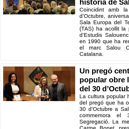
història de Sa
Coincidint amb l
d’Octubre, aniversa
Sala Europa del Te
(TAS) ha acollit la
d’Estudis Salouenc
en 1990 que ha re
el marc Salou Ca
Catalana.
Un pregó centr
popular obre 
del 30 d’Octu
La cultura popular 
del pregó que ha o
30 d’Octubre a Sal
commemora el 3
Segregació. La mest
Carme Bonet, pres