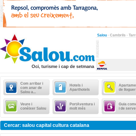
Salou
·
Cambrils
·
Tar
Oci, turisme i cap de setmana
Com arribar i
Hotels i
Apartame
com anar de
Aparthotels
de lloguer
Salou a...
Veure i
PortAventura i
Guia come
conèixer Salou
molt més
i de serve
Cercar: salou capital cultura catalana