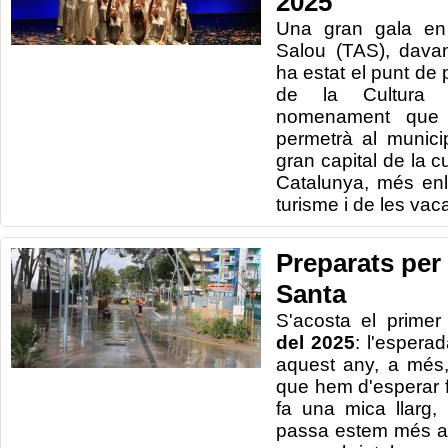
2025
Una gran gala en 
Salou (TAS), dava
ha estat el punt de 
de la Cultura 
nomenament que 
permetrà al munici
gran capital de la 
Catalunya, més enll
turisme i de les vac
Preparats per
Santa
S'acosta el prime
del 2025
: l'espera
aquest any, a més,
que hem d'esperar fi
fa una mica llarg,
passa estem més a 