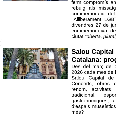
ferm compromís amb
rebuig als missatg
commemoratiu del 
l’Alliberament LGB
divendres 27 de j
commemorativa de
ciutat
"oberta, plural
Salou Capital 
Catalana: pro
Des del març del 2
2026 cada mes de l
Salou Capital de 
Concerts, obres d
renom, activitats
tradicional, espo
gastronòmiques, a
d'espais museístics
més?