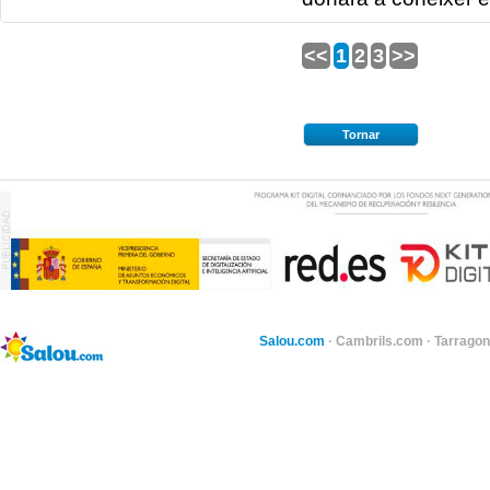
<<
1
2
3
>>
Tornar
Salou.com
·
Cambrils.com
·
Tarragon