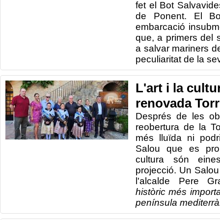
fet el Bot Salvavide
de Ponent. El Bo
embarcació insubme
que, a primers del
a salvar mariners de
peculiaritat de la s
L'art i la cult
renovada Torre
Després de les obr
reobertura de la T
més lluïda ni podri
Salou que es prom
cultura són eine
projecció. Un Salou
l'alcalde Pere Gr
històric més import
península mediterrà