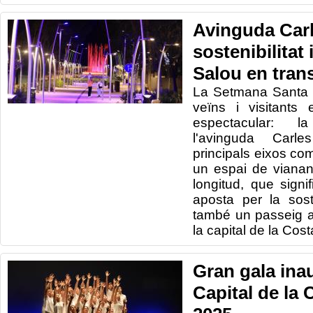
Avinguda Carl
sostenibilitat 
Salou en tran
La Setmana Santa a
veïns i visitants 
espectacular: l
l'avinguda Carl
principals eixos com
un espai de viana
longitud, que sig
aposta per la soste
també un passeig art
la capital de la Cos
Gran gala ina
Capital de la 