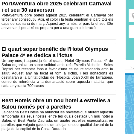
PortAventura obre 2025 celebrant Carnaval
i el seu 30 aniversari
PortAventura obre portes aquest 2025 celebrant el Carnaval per
tercer any consecutiu. Així, el color i la festa ompliran el parc tots els
caps de setmana de març. Aquest any, a més, el parc fa el seu 30è
aniversari, i per això es prepara per a una gran celebració.
El quart sopar benèfic de l'Hotel Olympus
Palace 4* es dedica a l'ictus
Un any més, i aquest ja és el quart, l'Hotel Olympus Palace 4* de
Salou organitza un sopar solidari amb xefs Estrella Michelin i Soles
Repsol per recaptar fons a favor d'una causa relacionada amb la
salut. Aquest any ha tocat el torn a l'ictus, i les donacions es
destinaran a la Unitat d'Ictus de l'Hospital Joan XXIII de Tarragona,
centre de referència a la demarcació sobre aquesta malaltia, que
cada any tracta 700 casos.
Best Hotels obre un nou hotel 4 estrelles a
Salou només per a parelles
La cadena Best Hotels ha anunciat les novetats que ofereix aquesta
temporada als seus hostes, entre les quals destaca un nou hotel a
Salou, el Best Punta Daurada, un quatre estrelles especialitzat en
parelles que vulguin gaudir d'un allotjament de qualitat davant de la
platja de la capital de la Costa Daurada.