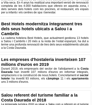
a Vila
-
seca.
En 4
anys ha realitzat
una important
versió
de renovació
completa de
les
4.000
habitacions
que ofereix en
aquesta zona,
i
dels
serveis dels
hotels com
les
piscines
, el restaurant,
els
espais
per a infants
i els
centres
de spa i
benestar.
Best Hotels modernitza íntegrament tres
dels seus hotels ubicats a Salou i a
Cambrils
La cadena hotelera Best Hotels, que actualment gestiona 13 hotels
a Salou i Cambrils i 20 més a la resta de l’estat espanyol, ha dut a
terme una profunda renovació de tres dels seus establiments ubicats
a la Costa Daurada.
Les empreses d'hostaleria inverteixen 107
milions d'euros en 2019
Durant 2019, els empresaris del sector de l'allotjament a la
Costa
Daurada
han invertit 107 milions d'euros en reformar integrals,
ampliacions o la construcció de nous hotels. Concretament el
sector
hotele
r ha invertit 93 milions, els
càmpings
11 i els
apartaments
uns 3 milions d'euros.
Salou referent del turisme familiar a la
Costa Daurada el 2018
La temporada turística 2018 va situar a Salou com a referent en el turisme