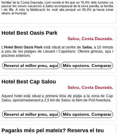
familiar de la Costa Daurada, com revela el fet que un 76,4% dels turistes va
passar les seves vacances a Salou acompanyat de la seva parella, la família
i els fills. A més la fidelització és molt alta perquè un 65,4% ja havia estat
abans al municipi.
Hotel Best Oasis Park
Salou, Costa Daurada.
L'
Hotel Best Oasis Park
està situat al centre de
Salou
, a 10 minuts
a peu de les platges de Llevant i Capellans. Ofereix gimnàs, spa i
piscines exteriors.
Reservi al millor preu, aquí
Més opcions. Comparar
Hotel Best Cap Salou
Salou, Costa Daurada.
Aquest hotel està situat a primera línia de platja a la zona de Cap
Salou, aproximadament a 2,5 km de Salou ia 6km de Port Aventura.
Reservi al millor preu, aquí
Més opcions. Comparar
Pagaràs més pel mateix? Reserva el teu