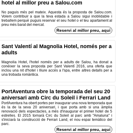
hotel al millor preu a Salou.com
No paguis
més
pel mateix.
Aquesta és
la proposta
de Salou.com
.
Volem contribuir a
que la teva estada
a Salou
sigui
inoblidable i
treballem
perquè
puguis
reservar el seu
hotel o
el teu apartament
al
preu
més
barat del
mercat.
Reservi al millor preu, aquí
Sant Valentí al Magnolia Hotel, només per a
adults
Magnolia Hotel, l'hotel només per a adults de Salou, ha donat a
conèixer la seva proposta per Sant Valentí 2016, una oferta que
inclou una nit d'hotel i lliure accés a l'spa, entre altres detalls per a
una trobada romàntica.
PortAventura obre la temporada del seu 20
aniversari amb Circ du Soleil i Ferrari Land
PortAventura
ha
obert
portes
per inaugurar
una nova temporada
que
és
la de la seva
20
aniversari
,
i
que porta amb si
una àmplia
renovació dels
espectacles
, a més
d'inaugurar
el primer hotel
de 5
estrelles
.
El 2015
tornarà
Circ
du
Soleil
al parc amb
"
Amaluna
"
i
s'iniciarà
la construcció
de Ferrari
Land
, el nou
espai
temàtico del
parc.
Reservi al millor preu, aquí