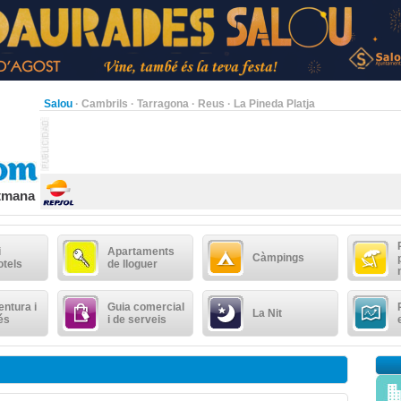
Salou
·
Cambrils
·
Tarragona
·
Reus
·
La Pineda Platja
etmana
i
Apartaments
Càmpings
otels
de lloguer
ntura i
Guia comercial
La Nit
és
i de serveis