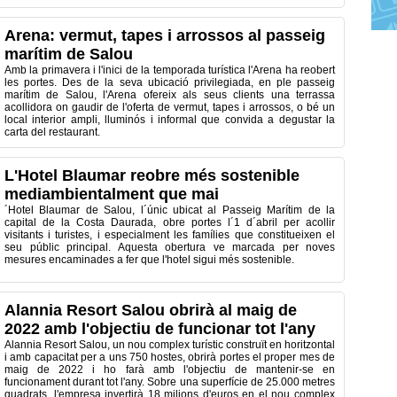
Arena: vermut, tapes i arrossos al passeig
marítim de Salou
Amb la primavera i l'inici de la temporada turística l'Arena ha reobert
les portes. Des de la seva ubicació privilegiada, en ple passeig
marítim de Salou, l'Arena ofereix als seus clients una terrassa
acollidora on gaudir de l'oferta de vermut, tapes i arrossos, o bé un
local interior ampli, lluminós i informal que convida a degustar la
carta del restaurant.
L'Hotel Blaumar reobre més sostenible
mediambientalment que mai
´Hotel Blaumar de Salou, l´únic ubicat al Passeig Marítim de la
capital de la Costa Daurada, obre portes l´1 d´abril per acollir
visitants i turistes, i especialment les famílies que constitueixen el
seu públic principal. Aquesta obertura ve marcada per noves
mesures encaminades a fer que l'hotel sigui més sostenible.
Alannia Resort Salou obrirà al maig de
2022 amb l'objectiu de funcionar tot l'any
Alannia Resort Salou, un nou complex turístic construït en horitzontal
i amb capacitat per a uns 750 hostes, obrirà portes el proper mes de
maig de 2022 i ho farà amb l'objectiu de mantenir-se en
funcionament durant tot l'any. Sobre una superfície de 25.000 metres
quadrats, l'empresa invertirà 18 milions d'euros en el nou complex