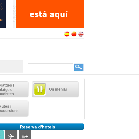
Platges i
On menjar
platges
nudistes
Rutes i
excursions
Reserva d'hotels