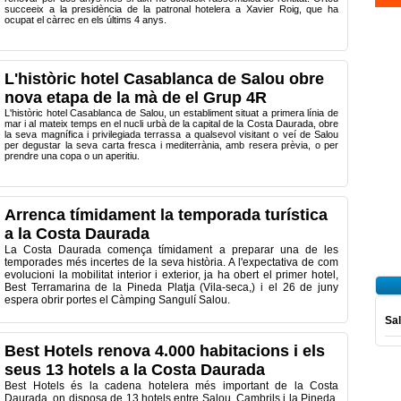
succeeix a la presidència de la patronal hotelera a Xavier Roig, que ha
ocupat el càrrec en els últims 4 anys.
L'històric hotel Casablanca de Salou obre
nova etapa de la mà de el Grup 4R
L'històric hotel Casablanca de Salou, un establiment situat a primera línia de
mar i al mateix temps en el nucli urbà de la capital de la Costa Daurada, obre
la seva magnífica i privilegiada terrassa a qualsevol visitant o veí de Salou
per degustar la seva carta fresca i mediterrània, amb resera prèvia, o per
prendre una copa o un aperitiu.
Arrenca tímidament la temporada turística
a la Costa Daurada
La Costa Daurada
comença
tímidament a
preparar
una de les
temporades
més
incertes
de la seva història
.
A
l'expectativa
de com
evolucioni
la mobilitat interior
i exterior,
ja ha
obert
el primer hotel
,
Best
Terramarina
de la
Pineda
Platja
(
Vila
-
seca,
)
i
el 26 de juny
espera obrir
portes
el Càmping
Sangulí
Salou.
Sal
Best Hotels renova 4.000 habitacions i els
seus 13 hotels a la Costa Daurada
Best
Hotels
és la cadena
hotelera
més
important de la Costa
Daurada,
on disposa
de
13
hotels entre
Salou
, Cambrils i
la
Pineda
,