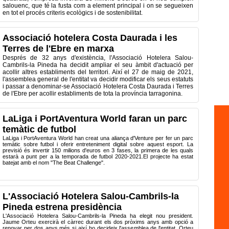
salouenc, que té la fusta com a element principal i on se segueixen
en tot el procés criteris ecològics i de sostenibilitat.
Associació hotelera Costa Daurada i les
Terres de l'Ebre en marxa
Després de 32 anys d'existència, l'Associació Hotelera Salou-
Cambrils-la Pineda ha decidit ampliar el seu àmbit d'actuació per
acollir altres establiments del territori. Així el 27 de maig de 2021,
l'assemblea general de l'entitat va decidir modificar els seus estatuts
i passar a denominar-se Associació Hotelera Costa Daurada i Terres
de l'Ebre per acollir establiments de tota la província tarragonina.
LaLiga i PortAventura World faran un parc
temàtic de futbol
LaLiga i PortAventura World han creat una aliança d'Venture per fer un parc
temàtic sobre futbol i oferir entreteniment digital sobre aquest esport. La
previsió és invertir 150 milions d'euros en 3 fases, la primera de les quals
estarà a punt per a la temporada de futbol 2020-2021.El projecte ha estat
batejat amb el nom "The Beat Challenge".
L'Associació Hotelera Salou-Cambrils-la
Pineda estrena presidència
L'Associació Hotelera Salou-Cambrils-la Pineda ha elegit nou president.
Jaume Orteu exercirà el càrrec durant els dos pròxims anys amb opció a
renovar per dos anys més si així ho decideix l'assemblea de l'entitat. Orteu