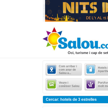
Oci, turisme i cap de s
Com arribar i
Hotels 
com anar de
Aparth
Salou a...
Veure i
PortAve
conèixer Salou
molt m
Cercar: hotels de 3 estrelles