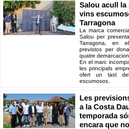
Salou acull la
vins escumos
Tarragona
La marca comercial
Salou per presenta
Tarragona, en e
previstos per don
quatre demarcacions
En el marc incompar
les principals emp
ofert un tast de
escumosos.
Les previsions
a la Costa Da
temporada són
encara que no