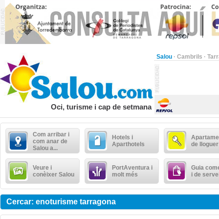
Salou
·
Cambrils
·
Tar
Oci, turisme i cap de setmana
Com arribar i
Hotels i
Apartame
com anar de
Aparthotels
de lloguer
Salou a...
Veure i
PortAventura i
Guia come
conèixer Salou
molt més
i de serve
Cercar: enoturisme tarragona