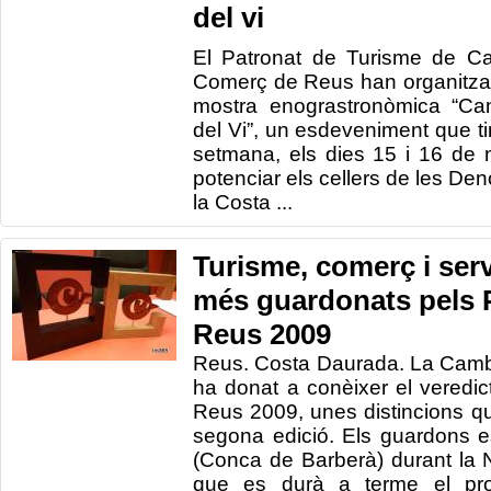
del vi
El Patronat de Turisme de Ca
Comerç de Reus han organitzat
mostra enograstronòmica “Cam
del Vi”, un esdeveniment que ti
setmana, els dies 15 i 16 de 
potenciar els cellers de les De
la Costa ...
Turisme, comerç i serv
més guardonats pels
Reus 2009
Reus. Costa Daurada. La Cam
ha donat a conèixer el veredi
Reus 2009, unes distincions q
segona edició. Els guardons e
(Conca de Barberà) durant la 
que es durà a terme el pr