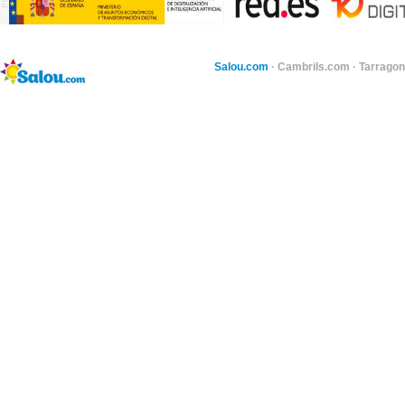
Salou.com
·
Cambrils.com
·
Tarragon