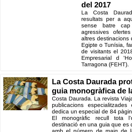
del 2017
La Costa Daura
resultats per a a
sense batre cap
agressives oferte
altres destinacions
Egipte o Tunísia, f
de visitants el 20
Empresarial d 'Ho
Tarragona (FEHT).
La Costa Daurada pro
guia monogràfica de la
Costa Daurada. La revista Viaja
publicacions especialitzades 
dedica un especial de 84 pàgi
El monogràfic recull tota l’
destinació en una guia que es d
amb el número de maig de la