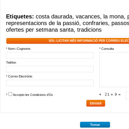
Etiquetes:
costa daurada
,
vacances
,
la mona
,
representacions de la passió
,
confraries
,
passos
ofertes per setmana santa
,
tradicions
SOL·LICITAR MÉS INFORMACIÓ PER CORREU ELE
* Nom i Cognoms
* Consulta
Telèfon
* Correo Electrònic
*
Accepto les
Condicions d'Ús
*
Tornar