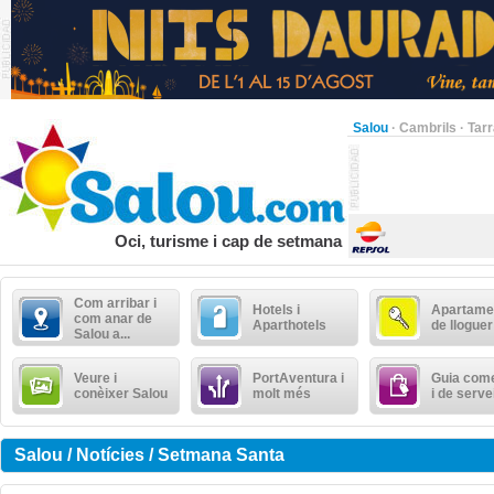
Salou
·
Cambrils
·
Tar
Oci, turisme i cap de setmana
Com arribar i
Hotels i
Apartame
com anar de
Aparthotels
de lloguer
Salou a...
Veure i
PortAventura i
Guia come
conèixer Salou
molt més
i de serve
Salou / Notícies / Setmana Santa