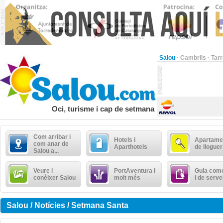
Salou
·
Cambrils
·
Tar
Oci, turisme i cap de setmana
Com arribar i
Hotels i
Apartame
com anar de
Aparthotels
de lloguer
Salou a...
Veure i
PortAventura i
Guia come
conèixer Salou
molt més
i de serve
Salou / Notícies / Setmana Santa