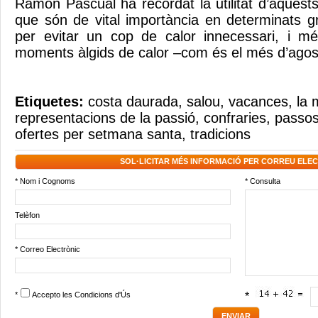
Ramon Pascual ha recordat la utilitat d’aquest
que són de vital importància en determinats gr
per evitar un cop de calor innecessari, i mé
moments àlgids de calor –com és el més d’agos
Etiquetes:
costa daurada
,
salou
,
vacances
,
la
representacions de la passió
,
confraries
,
passos
ofertes per setmana santa
,
tradicions
SOL·LICITAR MÉS INFORMACIÓ PER CORREU ELE
* Nom i Cognoms
* Consulta
Telèfon
* Correo Electrònic
*
Accepto les
Condicions d'Ús
*