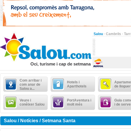
Salou
·
Cambrils
·
Tar
Oci, turisme i cap de setmana
Com arribar i
Hotels i
Apartame
com anar de
Aparthotels
de lloguer
Salou a...
Veure i
PortAventura i
Guia come
conèixer Salou
molt més
i de serve
Salou / Notícies / Setmana Santa