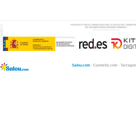
Salou.com
·
Cambrils.com
·
Tarragon