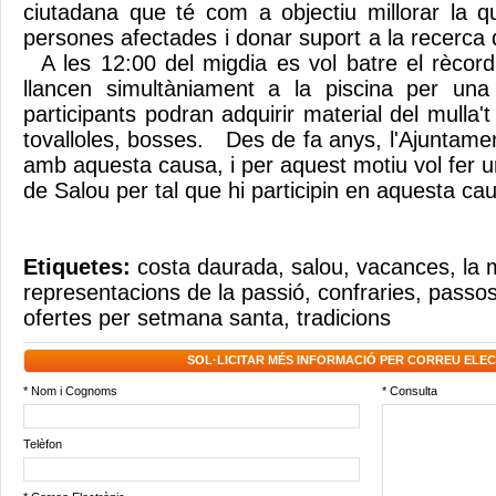
ciutadana que té com a objectiu millorar la qu
persones afectades i donar suport a la recerca de
A les 12:00 del migdia es vol batre el rècor
llancen simultàniament a la piscina per una 
participants podran adquirir material del mulla
tovalloles, bosses. Des de fa anys, l'Ajuntame
amb aquesta causa, i per aquest motiu vol fer u
de Salou per tal que hi participin en aquesta ca
Etiquetes:
costa daurada
,
salou
,
vacances
,
la
representacions de la passió
,
confraries
,
passos
ofertes per setmana santa
,
tradicions
SOL·LICITAR MÉS INFORMACIÓ PER CORREU ELE
* Nom i Cognoms
* Consulta
Telèfon