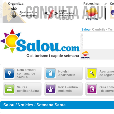
Salou
·
Cambrils
·
Tar
Oci, turisme i cap de setmana
Com arribar i
Hotels i
Apartame
com anar de
Aparthotels
de lloguer
Salou a...
Veure i
PortAventura i
Guia come
conèixer Salou
molt més
i de serve
Salou / Notícies / Setmana Santa