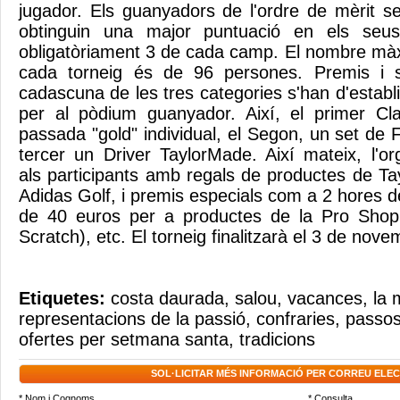
jugador. Els guanyadors de l'ordre de mèrit s
obtinguin una major puntuació en els seus 
obligatòriament 3 de cada camp. El nombre màx
cada torneig és de 96 persones. Premis i s
cadascuna de les tres categories s'han d'establ
per al pòdium guanyador. Així, el primer Cla
passada "gold" individual, el Segon, un set de 
tercer un Driver TaylorMade. Així mateix, l'or
als participants amb regals de productes de T
Adidas Golf, i premis especials com a 2 hores 
de 40 euros per a productes de la Pro Sho
Scratch), etc. El torneig finalitzarà el 3 de nove
Etiquetes:
costa daurada
,
salou
,
vacances
,
la
representacions de la passió
,
confraries
,
passos
ofertes per setmana santa
,
tradicions
SOL·LICITAR MÉS INFORMACIÓ PER CORREU ELE
* Nom i Cognoms
* Consulta