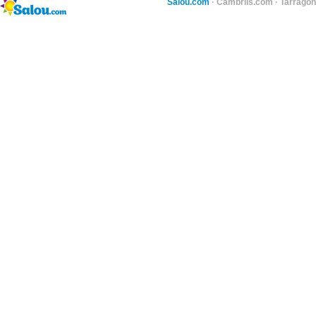
Salou.com
·
Cambrils.com
·
Tarragon